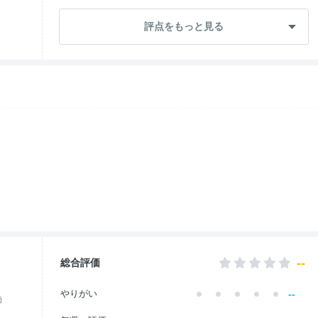
--
成長・将来性
評点をもっと見る
--
社員・管理職
ワークライフ
3.0
--
女性の働きやすさ
入社後のギャップ
3.0
退職理由
3.0
--
総合評価
--
やりがい
価