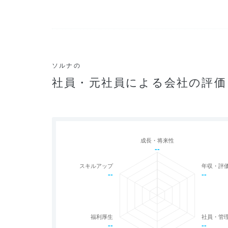
ソルナの
社員・元社員による会社の評価
成長・将来性
--
スキルアップ
年収・評
--
--
福利厚生
社員・管
--
--