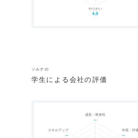
やりがい
4.0
ソルナの
学生による会社の評価
成長・将来性
--
スキルアップ
年収・評
--
--