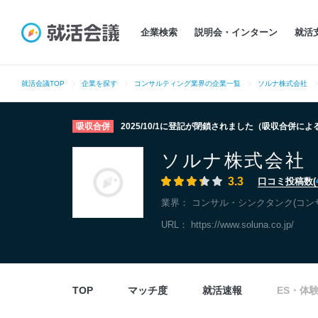
企業検索
説明会・インターン
就活
就活会議TOP
企業を探す
コンサルティング業界の企業一覧
ソルナ株式会社
吸収合併
2025/10/1に登記が閉鎖されました（吸収合併に
ソルナ株式会社
3.3
口コミ投稿数(
業界：
コンサル・シンクタンク(コン
URL：
https://www.soluna.co.jp/
TOP
マッチ度
就活速報
ES・体