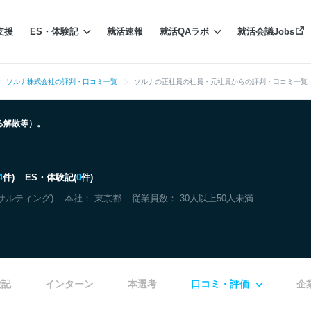
支援
ES・体験記
就活速報
就活QAラボ
就活会議Jobs
ソルナ株式会社の評判・口コミ一覧
ソルナの正社員の社員・元社員からの評判・口コミ一覧
よる解散等）。
4
件)
ES・体験記(
0
件)
サルティング)
本社：
東京都
従業員数： 30人以上50人未満
験記
インターン
本選考
口コミ・評価
企