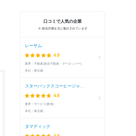
口コミで人気の企業
※ 総合評価を元に集計されています
レーサム
4.9
業界：
不動産(総合不動産・デベロッパー)
本社：
東京都
スターバックスコーヒージャパン
4.8
業界：
サービス(飲食)
本社：
東京都
タマディック
4.8