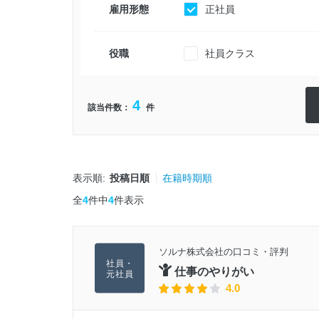
雇用形態
正社員
役職
社員クラス
4
該当件数：
件
表示順:
投稿日順
在籍時期順
全
4
件中
4
件表示
ソルナ株式会社の口コミ・評判
仕事のやりがい
4.0