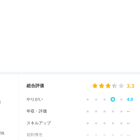
3.3
総合評価
やりがい
4.0
価
--
年収・評価
--
スキルアップ
理職
--
福利厚生