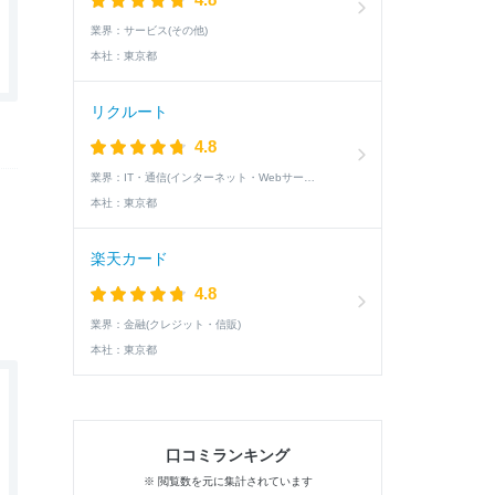
業界：
サービス(その他)
本社：
東京都
リクルート
4.8
業界：
IT・通信(インターネット・Webサービス)
本社：
東京都
楽天カード
4.8
業界：
金融(クレジット・信販)
本社：
東京都
口コミランキング
※ 閲覧数を元に集計されています