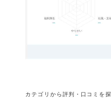
福利厚生
社風・文
--
--
やりがい
--
カテゴリから評判・口コミを