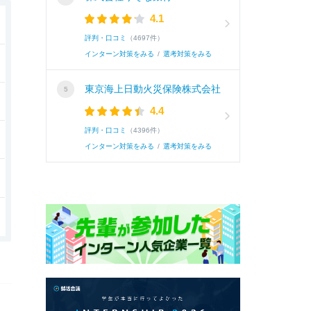
4.1
評判・口コミ
（4697件）
インターン対策をみる
/
選考対策をみる
東京海上日動火災保険株式会社
4.4
評判・口コミ
（4396件）
インターン対策をみる
/
選考対策をみる