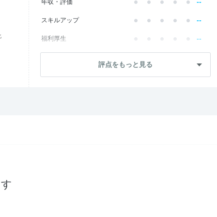
--
年収・評価
--
スキルアップ
化
--
福利厚生
--
成長・将来性
評点をもっと見る
--
社員・管理職
--
ワークライフ
--
社風・文化
--
女性の働きやすさ
--
入社後のギャップ
--
入社難易度
探す
--
おすすめ度