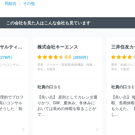
同組合
その他
ーソルテンプスタッフ株式会社
株式会社パソナグループ
株式会
社乃村工藝社
三井不動産商業マネジメント株式会社
フューチャ
ー株式会社
イオンフィナンシャルサービス株式会社
株式会社ジ
この会社を見た人はこんな会社も見ています
ェイエイシーリクルートメント
株式会社Ｕ‐ＮＥＸＴ ＨＯＬＤＩＮ
ＧＳ
三井不動産レジデンシャルサービス株式会社
日研トータル
ソーシング株式会社
セコム株式会社
株式会社ゼンショーホール
ディングス
株式会社ジェイック
株式会社マーキュリー
株式会社日立コンサルティング
株式会社キーエンス
三井住友カ
4.4
(278件)
(2550件)
コンサル・シンクタンク(コンサルティング)
業界：
メーカー・製造業(精密機器・医療機器)
業界：
金融(クレ
本社：
大阪府
本社：
大阪府
社員の口コミ
社員の口コミ
論理的でプロフ
【良い点】 原則としてカレンダ通
【良い点】 
高いコンサル
りかつ、GW、夏休み、冬休みに
暇、長期休暇
そうした「知
おいては長めの休暇を取ることが
もらえた。 
で...
し...