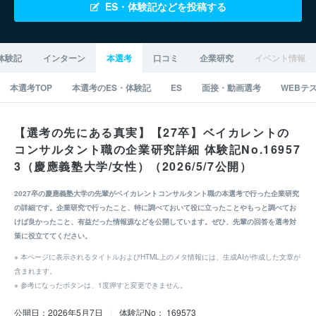
ES・体験記などを投稿する
体験記
インターン
本選考
口コミ
企業研究
イベント情報
本選考TOP
本選考のES・体験記
ES
面接・動画選考
WEBテ
【選考の先にある真実】【27卒】ベイカレントの
コンサルタント職の企業研究詳細 体験記No.16957
3（慶應義塾大学/女性）（2026/5/7公開）
2027卒の慶應義塾大学の先輩がベイカレントコンサルタント職の本選考で行った企業研究
の詳細です。企業研究で行ったこと、特に調べておいて役に立ったことやもっと調べてお
けば良かったこと、有益だった情報源などを公開しています。ぜひ、先輩の回答を選考対
策に役立ててください。
※ 本ページに表示されるタイトルおよびHTML上のメタ情報には、生成AIが作成した文章が
含まれます。
※ 参考になったボタンは、1度押すと変更できません。
公開日：2026年5月7日
|
体験記No： 169573