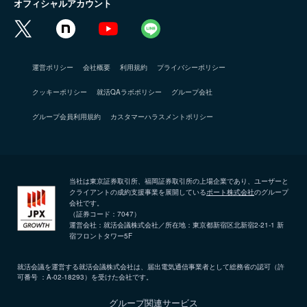
オフィシャルアカウント
運営ポリシー
会社概要
利用規約
プライバシーポリシー
クッキーポリシー
就活QAラボポリシー
グループ会社
グループ会員利用規約
カスタマーハラスメントポリシー
当社は東京証券取引所、福岡証券取引所の上場企業であり、ユーザーと
クライアントの成約支援事業を展開している
ポート株式会社
のグループ
会社です。
（証券コード：7047）
運営会社：就活会議株式会社／所在地：東京都新宿区北新宿2-21-1 新
宿フロントタワー5F
就活会議を運営する就活会議株式会社は、届出電気通信事業者として総務省の認可（許
可番号 ：A-02-18293）を受けた会社です。