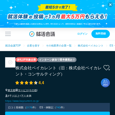
無料登録
ログイン
就活会議TOP
企業を探す
その他業界の企業一覧
株式会社ベイカレント
ES
謝礼UP対象企業
インターン参加で選考優遇あり
株式会社ベイカレント（旧：株式会社ベイカレ
ント・コンサルティング）
4.4
東京都
サービス(その他)
5千人以上1万人未満
https://www.baycurrent.co.jp/
口コミ投稿数（
2176
件）
ES・体験記（
743
件）