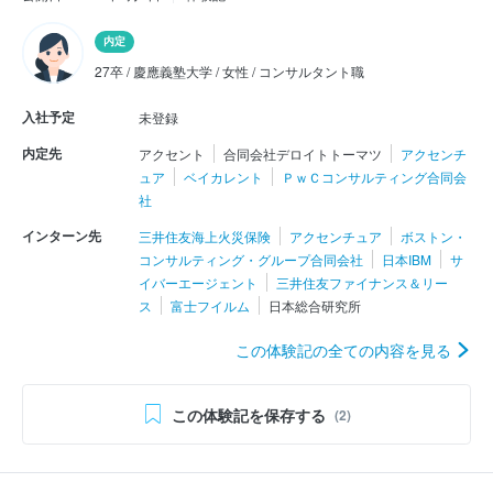
内定
27卒 / 慶應義塾大学 / 女性 / コンサルタント職
入社予定
未登録
内定先
アクセント
合同会社デロイトトーマツ
アクセンチ
ュア
ベイカレント
ＰｗＣコンサルティング合同会
社
インターン先
三井住友海上火災保険
アクセンチュア
ボストン・
コンサルティング・グループ合同会社
日本IBM
サ
イバーエージェント
三井住友ファイナンス＆リー
ス
富士フイルム
日本総合研究所
この体験記の全ての内容を見る
この体験記を保存する
(2)