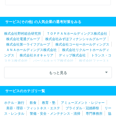
サービス(その他) の人気企業の選考対策をみる
株式会社野村総合研究所
ＴＯＰＰＡＮホールディングス株式会社
株式会社電通グループ
株式会社みずほフィナンシャルグループ
株式会社第一ライフグループ
株式会社コーセーホールディングス
ＡＮＡホールディングス株式会社
株式会社リクルートホールディ
ングス
株式会社ネオキャリア
ディップ株式会社
トランス・コ
スモス株式会社
パーソルキャリア株式会社
株式会社ファースト
リテイリング
ソフトバンクグループ株式会社
エン株式会社
株
式会社東芝
東京電力ホールディングス株式会社
レイス株式会社
もっと見る
コナミグループ株式会社
株式会社クイック
株式会社ワールドイ
ンテック
株式会社博報堂プロダクツ
日本郵政株式会社
株式会
社ＢＲＥＸＡ Ｔｅｃｈｎｏｌｏｇｙ
株式会社リクルートキャリ
サービスのカテゴリ一覧
ア
日揮ホールディングス株式会社
株式会社パソナ
株式会社日
清製粉グループ本社
株式会社キャリアデザインセンター
株式会
ホテル・旅行
飲食
教育・塾
アミューズメント・レジャー
社ジャステック
吉本興業ホールディングス株式会社
株式会社テ
美容・理容・フィットネス・エステ
ブライダル・冠婚葬祭
リー
クノプロ
株式会社ワンスター
エイベックス株式会社
パーソル
ス・レンタル
警備・安全・メンテナンス・清掃
専門事務所
協
クロステクノロジー株式会社
フジパングループ本社株式会社
パ