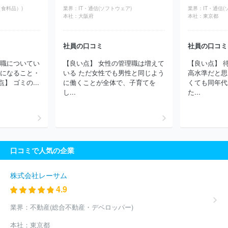
食料品）)
業界：
IT・通信(ソフトウェア)
業界：
IT・通信(
本社：
大阪府
本社：
東京都
社員の口コミ
社員の口コミ
役職についてい
【良い点】 女性の管理職は増えて
【良い点】 
気になること・
いる ただ女性でも男性と同じよう
高水準だと思
 ゴミの...
に働くことが全体で、子育てを
くても同年代
し...
た...
口コミで人気の企業
株式会社レーサム
4.9
業界：
不動産(総合不動産・デベロッパー)
本社：
東京都