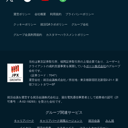
運営ポリシー
会社概要
利用規約
プライバシーポリシー
クッキーポリシー
就活QAラボポリシー
グループ会社
グループ会員利用規約
カスタマーハラスメントポリシー
当社は東京証券取引所、福岡証券取引所の上場企業であり、ユーザーと
クライアントの成約支援事業を展開している
ポート株式会社
のグループ
会社です。
（証券コード：7047）
運営会社：就活会議株式会社／所在地：東京都新宿区北新宿2-21-1 新
宿フロントタワー5F
就活会議を運営する就活会議株式会社は、届出電気通信事業者として総務省の認可（許
可番号 ：A-02-18293）を受けた会社です。