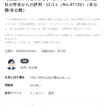
社の学生からの評判・口コミ <No.87122>（非公
開/非公開）
ＪＣＯＭ株式会社のインターンや選考に参加した学生による、会社の評価と口コミを公開
しています。年収や福利厚生、やりがい、ワークライフバランス、女性の働きやすさな
ど、気になる項目について良い点・悪い点を確認し、企業研究に役立ててください。
※ 本ページに表示されるタイトルおよびHTML上のメタ情報には、生成AIが作成した文章が
含まれます。
※ 参考になったボタンは、1度押すと変更できません。
公開日：2026年4月24日
|
体験記No： 87122
内定
26卒 / 非公開
社員と話す機会
10分〜30分は話す機会があった
理解度
やや高い
参加イベント
インターン
選考