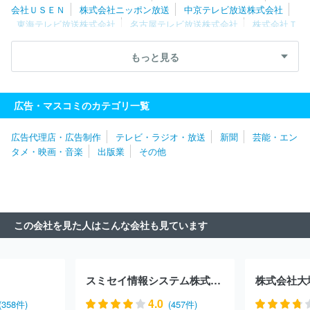
会社ＵＳＥＮ
株式会社ニッポン放送
中京テレビ放送株式会社
東海テレビ放送株式会社
名古屋テレビ放送株式会社
株式会社Ｔ
ＢＳスパークル
スカパーＪＳＡＴ株式会社
テレビ大阪株式会社
株式会社ＴＢＳラジオ
株式会社テレビ西日本
株式会社文化放
もっと見る
送
株式会社ＣＢＣテレビ
株式会社福岡放送
東京メトロポリタ
ンテレビジョン株式会社
スカパーＪＳＡＴ株式会社
株式会社Ｍ
ＢＳ企画
テレビ愛知株式会社
イッツ・コミュニケーションズ株
広告・マスコミのカテゴリ一覧
式会社
札幌テレビ放送株式会社
株式会社エフエム東京
株式会
社毎日放送
株式会社ＦＭ８０２
株式会社サンテレビジョン
株
広告代理店・広告制作
テレビ・ラジオ・放送
新聞
芸能・エン
式会社東日本放送
株式会社静岡朝日テレビ
株式会社ＢＳ日テレ
タメ・映画・音楽
出版業
その他
株式会社宮城テレビ放送
株式会社ＢＳ－ＴＢＳ
株式会社テレビ
静岡
株式会社中国放送
株式会社テレビ埼玉
東北放送株式会
社
千葉テレビ放送株式会社
株式会社ビーエスフジ
北海道文化
放送株式会社
株式会社テレビ神奈川
株式会社静岡第一テレビ
静岡放送株式会社
株式会社テレビ新広島
北海道放送株式会社
この会社を見た人はこんな会社も見ています
スミセイ情報システム株式会社
株式会社大
4.0
(358件)
(457件)