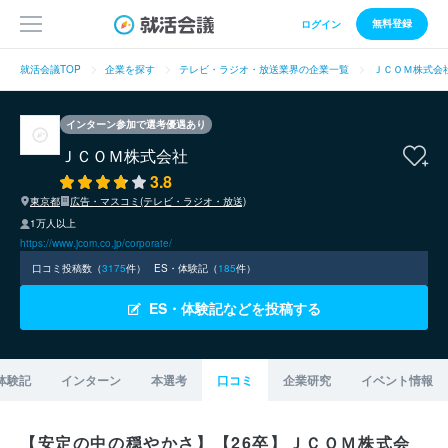
無料登録
ログイン
就活会議TOP
企業を探す
テレビ・ラジオ・放送業界の企業一覧
ＪＣＯＭ株式会
インターン参加で選考優遇あり
ＪＣＯＭ株式会社
3.8
東京都
広告・マスコミ(テレビ・ラジオ・放送)
1万人以上
https://www.jcom.co.jp/corporate/
口コミ投稿数（
3175
件）
ES・体験記（
185
件）
ES・体験記などを投稿する
体験記
インターン
本選考
口コミ
企業研究
イベント情報
【安定の中の穏やかさ】【26卒】ＪＣＯＭ株式会