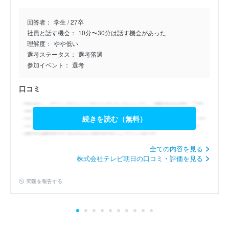
26卒/選考不参加/ＪＣＯＭ…
2.0
回答者：
学生 / 27卒
公開日：2025年12月12日
社員と話す機会：
10分〜30分は話す機会があった
理解度：
やや低い
26卒/選考不参加/ＪＣＯＭ…
選考ステータス：
選考落選
3.0
参加イベント：
選考
公開日：2025年10月30日
口コミ
26卒/最終落選/ＪＣＯＭ株…
4.0
続きを読む（無料）
公開日：2025年10月2日
27卒/選考不参加/ＪＣＯＭ…
全ての内容を見る
4.0
株式会社テレビ朝日の口コミ・評価を見る
公開日：2025年9月9日
問題を報告する