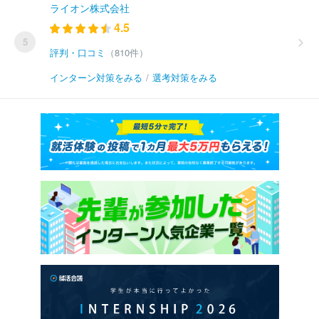
ライオン株式会社
4.5
5
評判・口コミ
（810件）
インターン対策をみる
/
選考対策をみる