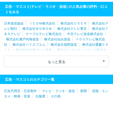
広告・マスコミ(テレビ・ラジオ・放送) の人気企業の評判・口コ
ミをみる
日本放送協会
ＪＣＯＭ株式会社
株式会社ＵＳＥＮ
株式会社テ
レビ朝日
株式会社ＷＯＷＯＷ
株式会社テレビ東京
株式会社Ｔ
ＢＳテレビ
ケーブルテレビ株式会社
中京テレビ放送株式会社
株式会社瀨戸内海放送
株式会社仙台放送
ＹＯＵテレビ株式会
社
株式会社ベイエフエム
株式会社福岡放送
株式会社愛媛ＣＡ
ＴＶ
株式会社中海テレビ放送
東京ケーブルネットワーク株式会
社
湘南ケーブルネットワーク株式会社
スカパーＪＳＡＴ株式会
社
株式会社倉敷ケーブルテレビ
株式会社日本入試センター
岡
もっと見る
山放送株式会社
株式会社宮崎放送
北陸朝日放送株式会社
株式
会社ケーブルメディアワイワイ
北海道テレビ放送株式会社
株式
会社テレビユー福島
福島テレビ株式会社
日本海テレビジョン放
広告・マスコミのカテゴリ一覧
送株式会社
山隂中央テレビジヨン放送株式会社
広告代理店・広告制作
テレビ・ラジオ・放送
新聞
芸能・エン
タメ・映画・音楽
出版業
その他