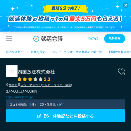
無料登録
ログイン
就活会議TOP
企業を探す
テレビ・ラジオ・放送業界の企業一覧
四国放送株式会
四国放送株式会社
3.3
徳島県
広告・マスコミ(テレビ・ラジオ・放送)
100人以上300人未満
https://www.jrt.co.jp/
口コミ投稿数（
6
件）
ES・体験記（
2
件）
ES・体験記などを投稿する