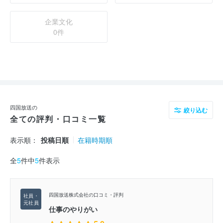
企業文化
0件
四国放送の
絞り込む
全ての評判・口コミ一覧
表示順：
投稿日順
在籍時期順
全
5
件中
5
件表示
四国放送株式会社の口コミ・評判
仕事のやりがい