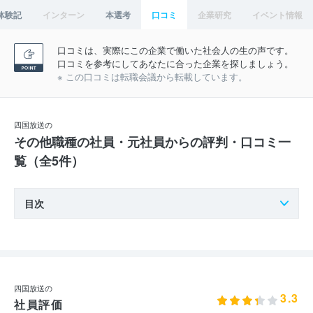
体験記
インターン
本選考
口コミ
企業研究
イベント情報
口コミは、実際にこの企業で働いた社会人の生の声です。
口コミを参考にしてあなたに合った企業を探しましょう。
※ この口コミは転職会議から転載しています。
四国放送の
その他職種の社員・元社員からの評判・口コミ一
覧（全5件）
目次
四国放送の
3.3
社員評価