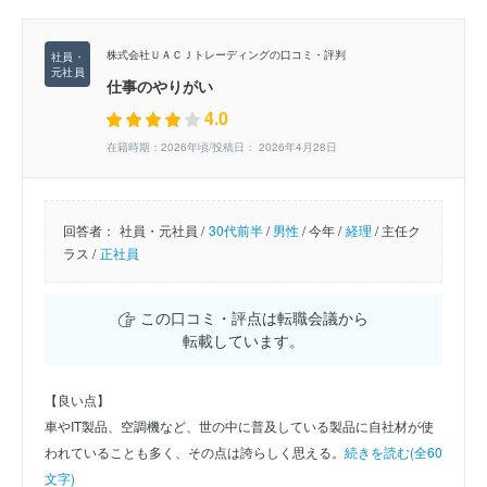
株式会社ＵＡＣＪトレーディングの口コミ・評判
仕事のやりがい
4.0
在籍時期：2026年頃/投稿日： 2026年4月28日
回答者：
社員・元社員 /
30代前半
/
男性
/
今年 /
経理
/
主任ク
ラス /
正社員
この口コミ・評点は転職会議から
転載しています。
【良い点】
車やIT製品、空調機など、世の中に普及している製品に自社材が使
われていることも多く、その点は誇らしく思える。
続きを読む(全60
文字)