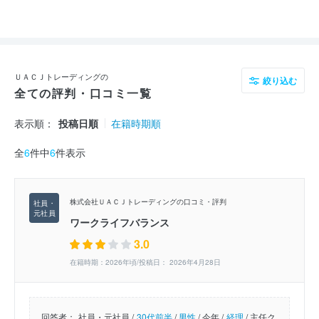
ＵＡＣＪトレーディングの
絞り込む
全ての評判・口コミ一覧
表示順：
投稿日順
在籍時期順
全
6
件中
6
件表示
株式会社ＵＡＣＪトレーディングの口コミ・評判
ワークライフバランス
3.0
在籍時期：2026年頃/投稿日： 2026年4月28日
回答者：
社員・元社員 /
30代前半
/
男性
/
今年 /
経理
/
主任ク