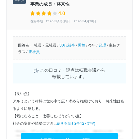
事業の成長・将来性
4.0
在籍時期：2026年頃/投稿日： 2026年4月28日
回答者：
社員・元社員 /
30代前半
/
男性
/
今年 /
経理
/
主任ク
ラス /
正社員
この口コミ・評点は転職会議から
転載しています。
【良い点】
アルミという材料は世の中で広く求められ続けており、将来性はあ
るように感じる。
【気になること・改善したほうがいい点】
社会の変化や情勢に大き...
続きを読む(全127文字)