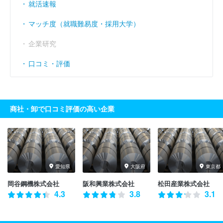
就活速報
マッチ度（就職難易度・採用大学）
企業研究
口コミ・評価
商社・卸で口コミ評価の高い企業
愛知県
大阪府
東京都
岡谷鋼機株式会社
阪和興業株式会社
松田産業株式会社
4.3
3.8
3.1