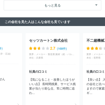
器）
専門商社（医療機器）
専門商社（文具・事務用品・日用
もっと見る
品）
専門商社（スポーツ・レジャー用品）
専門商社（その他）
この会社を見た人はこんな会社も見ています
セッツカートン株式会社
不二越機械
2.7
件)
(168件)
学・石油)
業界：
メーカー・製造業(素材（紙・パルプ）)
業界：
本社：
兵庫県
本社：
長野県
社員の口コミ
社員の口コミ
せん
【気になること・改善したほうが
【良い点】 
いい点】 長時間残業、サービス残
の会社と比べ
業が当たり前な点、常に時間に追
ますので家庭
わ...
ギ...