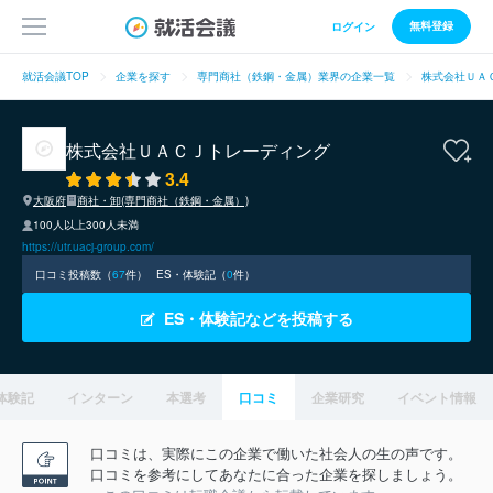
無料登録
ログイン
就活会議TOP
企業を探す
専門商社（鉄鋼・金属）業界の企業一覧
株式会社ＵＡ
株式会社ＵＡＣＪトレーディング
3.4
大阪府
商社・卸(専門商社（鉄鋼・金属）)
100人以上300人未満
https://utr.uacj-group.com/
口コミ投稿数（
67
件）
ES・体験記（
0
件）
ES・体験記などを投稿する
体験記
インターン
本選考
口コミ
企業研究
イベント情報
口コミは、実際にこの企業で働いた社会人の生の声です。
口コミを参考にしてあなたに合った企業を探しましょう。