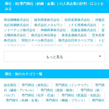
商社・卸(専門商社（鉄鋼・金属）) の人気企業の評判・口コミを
みる
岡谷鋼機株式会社
阪和興業株式会社
松田産業株式会社
伊藤忠
丸紅鉄鋼株式会社
株式会社メタルワン
ＪＦＥ商事株式会社
コ
ンドーテック株式会社
神鋼商事株式会社
佐藤金属株式会社
冨
士機材株式会社
株式会社神谷商会
東港金属株式会社
芝本産業
株式会社
関包スチール株式会社
株式会社日本スペリア社
トピ
ー実業株式会社
ＮＳ建材薄板株式会社
株式会社メタルワン鉄鋼
製品販売
旭日産業株式会社
ＪＦＥ商事鋼管管材株式会社
直富
商事株式会社
株式会社佐渡島
豊通マテリアル株式会社
トース
もっと見る
テ株式会社
株式会社リーテム
三和実業株式会社
住友電工ツー
ルネット株式会社
株式会社鉄建
株式会社スチール
井澤金属株
式会社
商社・卸のカテゴリ一覧
総合商社
専門商社（食料品）
専門商社（インテリア）
専門商
社（繊維・アパレル）
専門商社（建築・建材）
専門商社（紙・
パルプ）
専門商社（化学・石油）
専門商社（医薬品・化粧品）
専門商社（鉄鋼・金属）
専門商社（機械・プラント）
専門商社
（電子・電気機器・OA機器）
専門商社（自動車関連・輸送用機