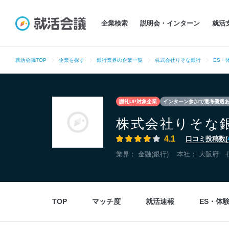
企業検索
説明会・インターン
就活
就活会議TOP
企業を探す
銀行業界の企業一覧
株式会社りそな銀行
ES・
謝礼UP対象企業
インターン参加で選考優遇
株式会社りそな
4.1
口コミ投稿数(
業界：
金融(銀行)
本社：
大阪府
TOP
マッチ度
就活速報
ES・体