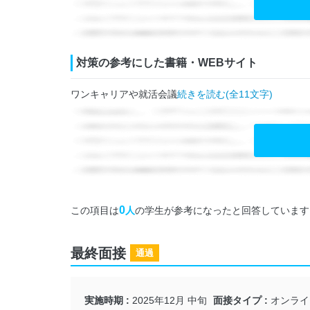
対策の参考にした書籍・WEBサイト
ワンキャリアや就活会議
続きを読む(全11文字)
0
この項目は
人
の学生が参考になったと回答しています
最終面接
通過
実施時期
2025年12月 中旬
面接タイプ
オンライ