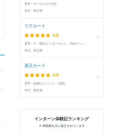
業界：
サービス(その他)
本社：
東京都
リクルート
4.8
業界：
IT・通信(インターネット・Webサービス)
本社：
東京都
楽天カード
4.8
業界：
金融(クレジット・信販)
本社：
東京都
インターン体験記ランキング
※ 閲覧数を元に集計されています