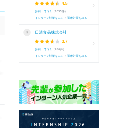
4.5
評判・口コミ
（1655件）
インターン対策をみる
/
選考対策をみる
日清食品株式会社
3.7
評判・口コミ
（986件）
インターン対策をみる
/
選考対策をみる