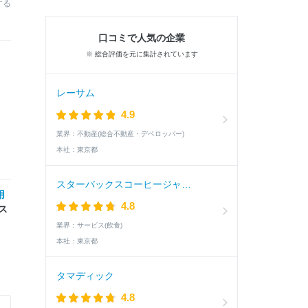
する
口コミで人気の企業
※ 総合評価を元に集計されています
レーサム
4.9
業界：
不動産(総合不動産・デベロッパー)
本社：
東京都
スターバックスコーヒージャパン
用
4.8
ス
Ｅ
業界：
サービス(飲食)
本社：
東京都
タマディック
4.8