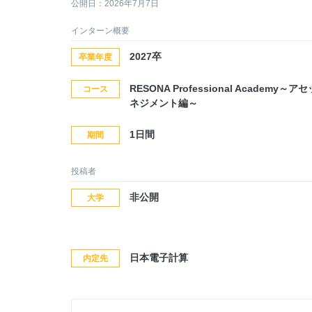
公開日：2026年7月7日
インターン概要
2027卒
卒業年度
RESONA Professional Academy～ア
コース
ネジメント編～
1日間
期間
投稿者
非公開
大学
日本電子計算
内定先