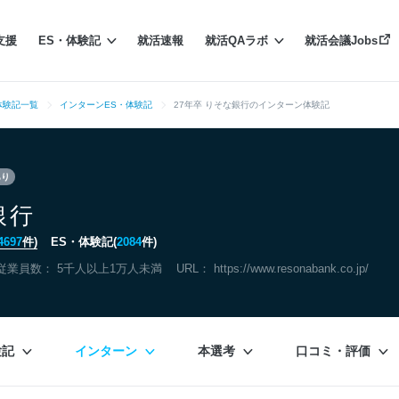
支援
ES・体験記
就活速報
就活QAラボ
就活会議Jobs
体験記一覧
インターンES・体験記
27年卒 りそな銀行のインターン体験記
あり
銀行
4697
件)
ES・体験記(
2084
件)
従業員数： 5千人以上1万人未満
URL：
https://www.resonabank.co.jp/
験記
インターン
本選考
口コミ・評価