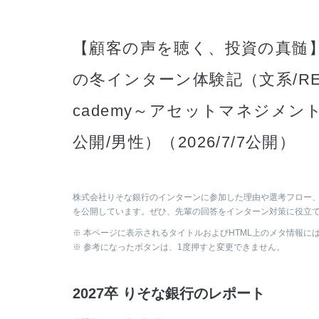
【顧客の声を聴く、投資の真髄】
の冬インターン体験記（文系/RESONA
cademy～アセットマネジメント編
公開/男性）（2026/7/7公開）
株式会社りそな銀行のインターンに参加した理由や選考フロー
を公開しています。ぜひ、先輩の回答をインターン対策に役立
※ 本ページに表示されるタイトルおよびHTML上のメタ情報に
※ 参考になったボタンは、1度押すと変更できません。
2027卒 りそな銀行のレポート