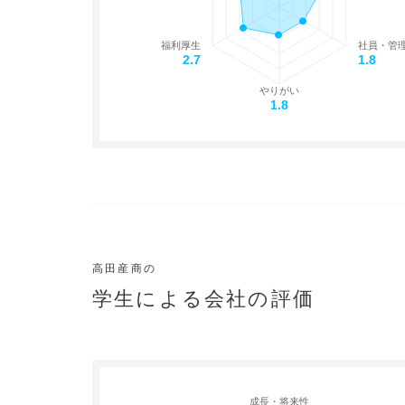
福利厚生
社員・管
2.7
1.8
やりがい
1.8
高田産商の
学生による会社の評価
成長・将来性