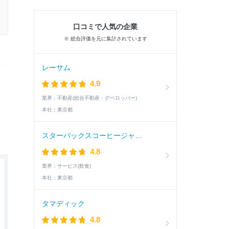
口コミで人気の企業
※ 総合評価を元に集計されています
レーサム
4.9
業界：
不動産(総合不動産・デベロッパー)
本社：
東京都
スターバックスコーヒージャパン
4.8
業界：
サービス(飲食)
本社：
東京都
タマディック
4.8