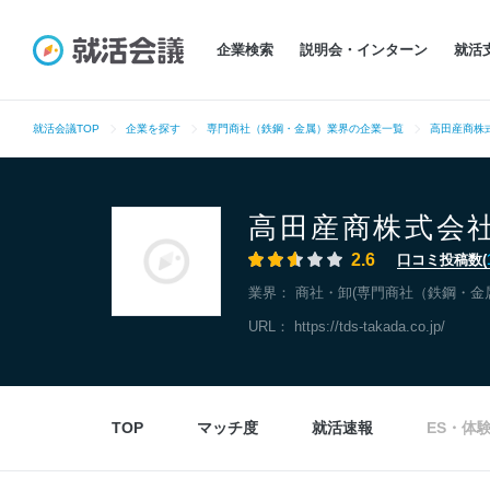
企業検索
説明会・インターン
就活
就活会議TOP
企業を探す
専門商社（鉄鋼・金属）業界の企業一覧
高田産商株
高田産商株式会
2.6
口コミ投稿数(
業界：
商社・卸(専門商社（鉄鋼・金
URL：
https://tds-takada.co.jp/
TOP
マッチ度
就活速報
ES・体