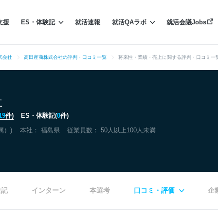
支援
ES・体験記
就活速報
就活QAラボ
就活会議Jobs
式会社
高田産商株式会社の評判・口コミ一覧
将来性・業績・売上に関する評判・口コミ一
社
19
件)
ES・体験記(
0
件)
属）)
本社：
福島県
従業員数： 50人以上100人未満
験記
インターン
本選考
口コミ・評価
企