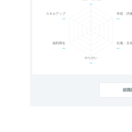
--
スキルアップ
年収・評
--
--
福利厚生
社風・文
--
--
やりがい
--
就職