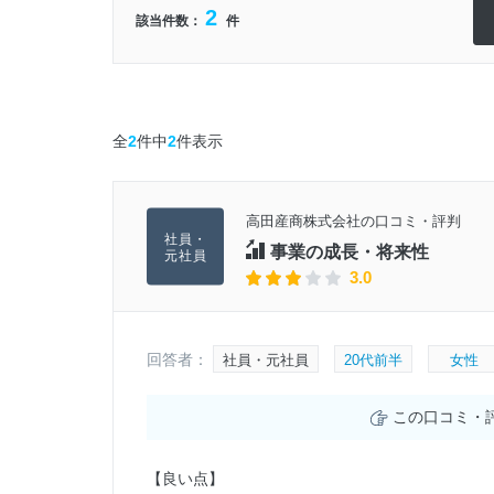
2
該当件数：
件
全
2
件中
2
件表示
高田産商株式会社の口コミ・評判
事業の成長・将来性
3.0
回答者：
社員・元社員
20代前半
女性
この口コミ・
【良い点】