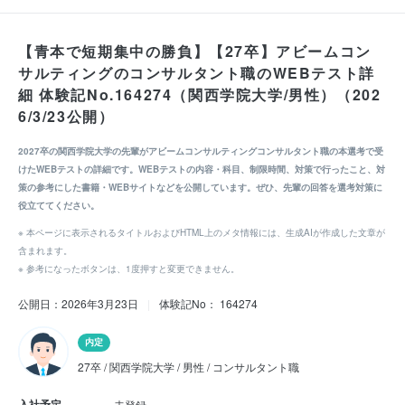
【青本で短期集中の勝負】【27卒】アビームコン
サルティングのコンサルタント職のWEBテスト詳
細 体験記No.164274（関西学院大学/男性）（202
6/3/23公開）
2027卒の関西学院大学の先輩がアビームコンサルティングコンサルタント職の本選考で受
けたWEBテストの詳細です。WEBテストの内容・科目、制限時間、対策で行ったこと、対
策の参考にした書籍・WEBサイトなどを公開しています。ぜひ、先輩の回答を選考対策に
役立ててください。
※ 本ページに表示されるタイトルおよびHTML上のメタ情報には、生成AIが作成した文章が
含まれます。
※ 参考になったボタンは、1度押すと変更できません。
公開日：2026年3月23日
|
体験記No： 164274
内定
27卒 / 関西学院大学 / 男性 / コンサルタント職
入社予定
未登録