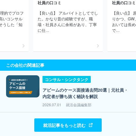
社員の口コミ
社員の口コミ
論理的でプロフ
【良い点】 アルバイトとしてでし
【良い点】 
高いコンサル
た。かなり昔の経験ですが、職
りかつ、GW
そうした「知
場・社員さんに余裕があり、丁寧
おいては長め
に仕...
で...
この会社の関連記事
コンサル・シンクタンク
アビームのケース面接過去問20選｜元社員・
内定者が勝ち抜く秘訣を解説
2026.07.01
就活会議編集部
就活記事をもっと読む