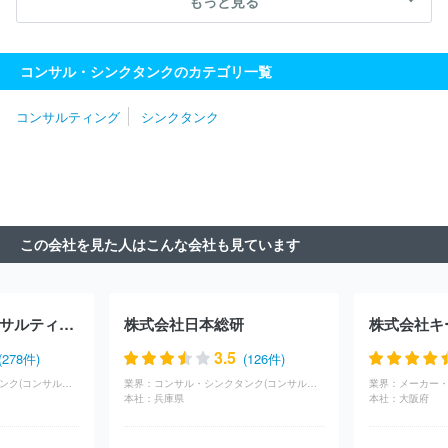
もっと見る
合同会社
株式会社日本総研
ＭＥＴＡＴＥＡＭ株式会社
株式会
社リクルートマネジメントソリューションズ
合同会社デロイトトー
マツ
株式会社マネジメントソリューションズ
ＷＤＢエウレカ株
コンサル・シンクタンクのカテゴリ一覧
式会社
株式会社リブ・コンサルティング
株式会社日立コンサル
ティング
株式会社ノースサンド
ＩＮＴＬＯＯＰ株式会社
レク
コンサルティング
シンクタンク
ストホールディングス株式会社
みずほ総合研究所株式会社
ＮＯ
ＶＡホールディングス株式会社
フォーティエンスコンサルティング
株式会社
ＡＬＬ ＤＩＦＦＥＲＥＮＴ株式会社
株式会社ネクサ
スエージェント
ベイン・アンド・カンパニー・ジャパン・インコー
ポレイテッド
株式会社Ｌｅｇａｓｅｅｄ
株式会社ビジネスコン
サルタント
株式会社武蔵野
株式会社ＣＳ－Ｃ
株式会社ローラ
この会社を見た人はこんな会社も見ています
ンド・ベルガー
株式会社ロックフィールド
株式会社Ｉ２Ｃ
株
式会社ダイレクトマーケティンググループ
株式会社ＩＧＰＩグルー
プ
株式会社アドプランナーホールディングス
Ａ．Ｔ．カーニー
株式会社
株式会社ドリームインキュベータ
山田コンサルティン
株式会社日立コンサルティング
株式会社日本総研
株式会社キ
ググループ株式会社
ＳＢＣメディカルグループ株式会社
株式会
社スタイル・エッジ
株式会社リオ・ホールディングス
株式会社
3.5
(278件)
(126件)
ライズ・コンサルティング・グループ
株式会社フリースタイルエン
コンサル・シンクタンク(コンサルティング)
業界：
コンサル・シンクタンク(コンサルティング)
業界：
ターテイメント
株式会社カトープレジャーグループ
株式会社久
本社：
兵庫県
本社：
大阪府
原本家グループ本社