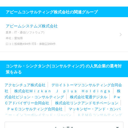
アビームコンサルティング株式会社の関連グループ
アビームシステムズ株式会社
業界：
IT・通信(ソフトウェア)
本社：
愛知県
口コミ投稿数
494件
ES・体験記
269件
コンサル・シンクタンク(コンサルティング) の人気企業の選考対
策をみる
アクセンチュア株式会社
デロイトトーマツコンサルティング合同会
社
株式会社Ｍｉｚｋａｎ Ｊ ｐｌｕｓ Ｈｏｌｄｉｎｇｓ
株
式会社ビジョン・コンサルティング
株式会社電通デジタル
Ｐｗ
Ｃアドバイザリー合同会社
株式会社リンクアンドモチベーション
ＰｗＣコンサルティング合同会社
マッキンゼー・アンド・カンパ
ニー・インコーポレイテッド・ジャパン
ＫＰＭＧコンサルティング
株式会社
株式会社船井総合研究所
ＥＹストラテジー・アンド・
コンサルティング株式会社
ボストン・コンサルティング・グループ