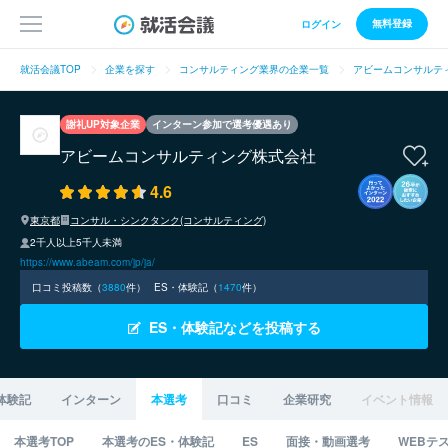
無料登録
ログイン
就活会議TOP
企業を探す
コンサルティング業界の企業一覧
アビームコンサルテ
謝礼UP対象企業
インターン参加で選考優遇あり
アビームコンサルティング株式会社
4.6
東京都
コンサル・シンクタンク(コンサルティング)
2千人以上5千人未満
https://www.abeam.com/jp/ja/
口コミ投稿数（
3880
件）
ES・体験記（
1470
件）
ES・体験記などを投稿する
体験記
インターン
本選考
口コミ
企業研究
イベント情報
本選考TOP
本選考のES・体験記
ES
面接・動画選考
WEBテ