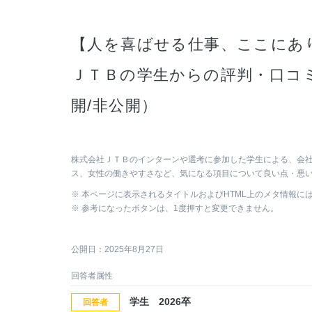
【人を喜ばせる仕事、ここにあり
ＪＴＢの学生からの評判・口コミ <
開/非公開）
株式会社ＪＴＢのインターンや選考に参加した学生による、会
ス、女性の働きやすさなど、気になる項目について良い点・悪
※ 本ページに表示されるタイトルおよびHTML上のメタ情報に
※ 参考になったボタンは、1度押すと変更できません。
公開日：2025年8月27日
回答者属性
学生 2026卒
回答者