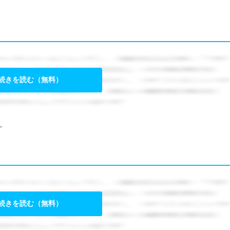
--
ワークライフ
社風・文化
3.0
女性の働きやすさ
4.0
--
入社後のギャップ
続きを読む（無料）
入社難易度
4.0
おすすめ度
4.0
。
続きを読む（無料）