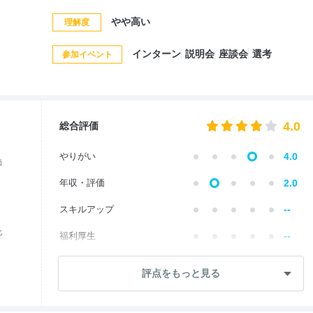
やや高い
理解度
インターン
説明会
座談会
選考
参加イベント
4.0
総合評価
やりがい
4.0
価
年収・評価
2.0
--
スキルアップ
化
--
福利厚生
成長・将来性
4.0
評点をもっと見る
--
社員・管理職