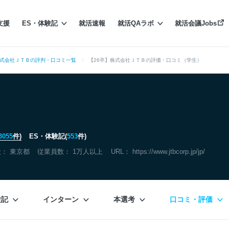
支援
ES・体験記
就活速報
就活QAラボ
就活会議Jobs
式会社ＪＴＢの評判・口コミ一覧
【26卒】株式会社ＪＴＢの評価・口コミ（学生）
3055
件)
ES・体験記(
553
件)
社：
東京都
従業員数： 1万人以上
URL：
https://www.jtbcorp.jp/jp/
験記
インターン
本選考
口コミ・評価