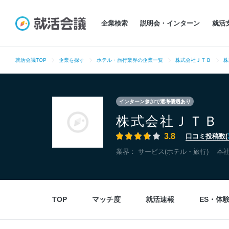
企業検索
説明会・インターン
就活
就活会議TOP
企業を探す
ホテル・旅行業界の企業一覧
株式会社ＪＴＢ
株
インターン参加で選考優遇あり
株式会社ＪＴＢ
3.8
口コミ投稿数(
業界：
サービス(ホテル・旅行)
本
TOP
マッチ度
就活速報
ES・体