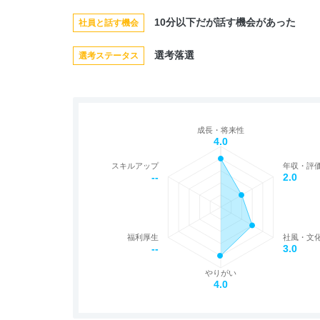
10分以下だが話す機会があった
社員と話す機会
選考落選
選考ステータス
成長・将来性
4.0
スキルアップ
年収・評
--
2.0
福利厚生
社風・文
--
3.0
やりがい
4.0