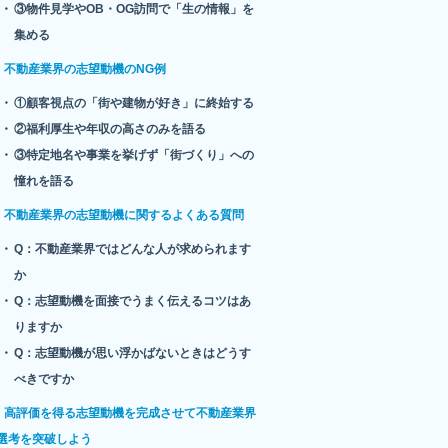
③物件見学やOB・OG訪問で「生の情報」を
集める
不動産業界の志望動機のNG例
①顧客視点の「街や建物が好き」に終始する
②福利厚生や年収の高さのみを語る
③特定地名や事業を挙げず「街づくり」への
憧れを語る
不動産業界の志望動機に関するよくある質問
Q：不動産業界ではどんな人が求められます
か
Q：志望動機を面接でうまく伝えるコツはあ
りますか
Q：志望動機が思い浮かばないときはどうす
べきですか
高評価を得る志望動機を完成させて不動産業界
選考を突破しよう