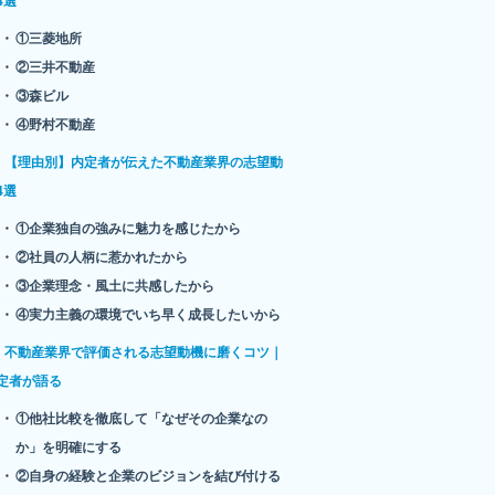
4選
①三菱地所
②三井不動産
③森ビル
④野村不動産
【理由別】内定者が伝えた不動産業界の志望動
4選
①企業独自の強みに魅力を感じたから
②社員の人柄に惹かれたから
③企業理念・風土に共感したから
④実力主義の環境でいち早く成長したいから
不動産業界で評価される志望動機に磨くコツ｜
定者が語る
①他社比較を徹底して「なぜその企業なの
か」を明確にする
②自身の経験と企業のビジョンを結び付ける