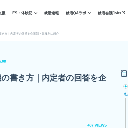
支援
ES・体験記
就活速報
就活QAラボ
就活会議Jobs
書き方｜内定者の回答を企業別・業種別に紹介
5.08
機の書き方｜内定者の回答を企
え
407 VIEWS