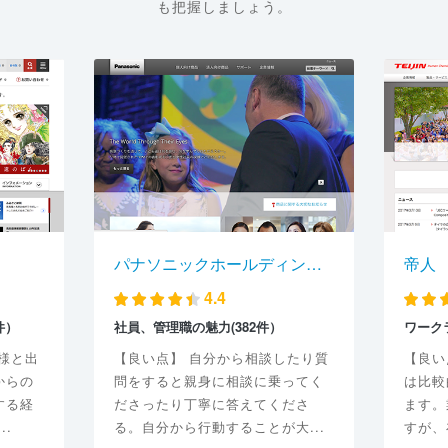
も把握しましょう。
パナソニックホールディングス
帝人
4.4
件）
社員、管理職の魅力(382件）
ワーク
様と出
【良い点】 自分から相談したり質
【良い
からの
問をすると親身に相談に乗ってく
は比較
する経
ださったり丁寧に答えてくださ
ます。
..
る。自分から行動することが大...
すが、