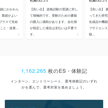
社員の口コミ
社員の口コミ
業績にかかわら
【良い点】 資格試験の受講に対し
【良い点】 
 業績がよい
て積極的です。受験のための書籍
ってきた研究
プラスで支給
の購入に補助があります。会社側
化成品や機能
と・改善...
が指定した場合は支払いは不要で
フサイエンス
す。
様...
1,162,265
枚のES・体験記
インターン、エントリーシート、選考体験記のいずれ
かを選んで、選考対策を進めましょう。