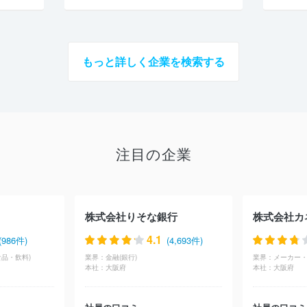
もっと詳しく企業を検索する
注目の企業
株式会社りそな銀行
株式会社カ
4.1
(986件)
(4,693件)
品・飲料)
業界：
金融(銀行)
業界：
メーカー・
本社：
大阪府
本社：
大阪府