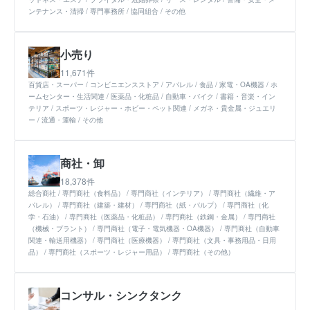
ンテナンス・清掃
専門事務所
協同組合
その他
小売り
11,671件
百貨店・スーパー
コンビニエンスストア
アパレル
食品
家電・OA機器
ホ
ームセンター・生活関連
医薬品・化粧品
自動車・バイク
書籍・音楽・イン
テリア
スポーツ・レジャー・ホビー・ペット関連
メガネ・貴金属・ジュエリ
ー
流通・運輸
その他
商社・卸
18,378件
総合商社
専門商社（食料品）
専門商社（インテリア）
専門商社（繊維・ア
パレル）
専門商社（建築・建材）
専門商社（紙・パルプ）
専門商社（化
学・石油）
専門商社（医薬品・化粧品）
専門商社（鉄鋼・金属）
専門商社
（機械・プラント）
専門商社（電子・電気機器・OA機器）
専門商社（自動車
関連・輸送用機器）
専門商社（医療機器）
専門商社（文具・事務用品・日用
品）
専門商社（スポーツ・レジャー用品）
専門商社（その他）
コンサル・シンクタンク