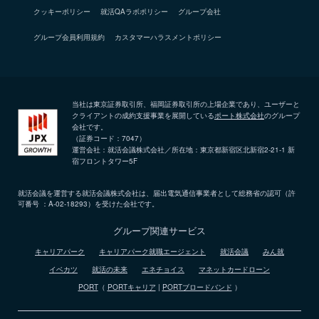
クッキーポリシー
就活QAラボポリシー
グループ会社
グループ会員利用規約
カスタマーハラスメントポリシー
当社は東京証券取引所、福岡証券取引所の上場企業であり、ユーザーと
クライアントの成約支援事業を展開している
ポート株式会社
のグループ
会社です。
（証券コード：7047）
運営会社：就活会議株式会社／所在地：東京都新宿区北新宿2-21-1 新
宿フロントタワー5F
就活会議を運営する就活会議株式会社は、届出電気通信事業者として総務省の認可（許
可番号 ：A-02-18293）を受けた会社です。