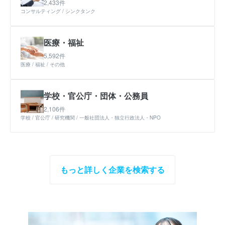
2,433件
コンサルティング
シンクタンク
医療・福祉
5,592件
医療
福祉
その他
学校・官公庁・団体・公務員
2,106件
学校
官公庁
研究機関
一般社団法人・独立行政法人・NPO
もっと詳しく企業を検索する