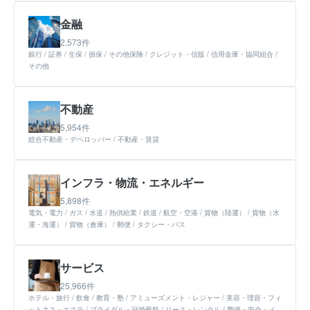
金融
2,573件
銀行
証券
生保
損保
その他保険
クレジット・信販
信用金庫・協同組合
その他
不動産
5,954件
総合不動産・デベロッパー
不動産・賃貸
インフラ・物流・エネルギー
5,898件
電気・電力
ガス
水道
熱供給業
鉄道
航空・空港
貨物（陸運）
貨物（水
運・海運）
貨物（倉庫）
郵便
タクシー・バス
サービス
25,966件
ホテル・旅行
飲食
教育・塾
アミューズメント・レジャー
美容・理容・フィ
ットネス・エステ
ブライダル・冠婚葬祭
リース・レンタル
警備・安全・メ