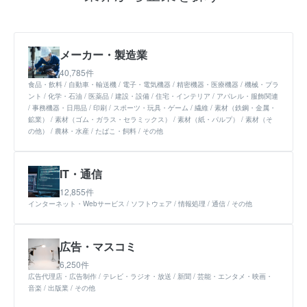
メーカー・製造業
40,785件
食品・飲料
自動車・輸送機
電子・電気機器
精密機器・医療機器
機械・プラ
ント
化学・石油
医薬品
建設・設備
住宅・インテリア
アパレル・服飾関連
事務機器・日用品
印刷
スポーツ・玩具・ゲーム
繊維
素材（鉄鋼・金属・
鉱業）
素材（ゴム・ガラス・セラミックス）
素材（紙・パルプ）
素材（そ
の他）
農林・水産
たばこ・飼料
その他
IT・通信
12,855件
インターネット・Webサービス
ソフトウェア
情報処理
通信
その他
広告・マスコミ
6,250件
広告代理店・広告制作
テレビ・ラジオ・放送
新聞
芸能・エンタメ・映画・
音楽
出版業
その他