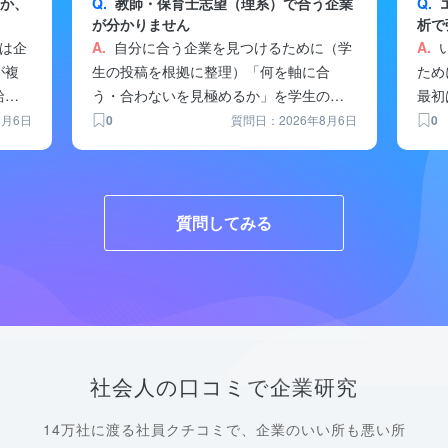
か、
Q.
教師・保育士志望（理系）で合う企業
Q.
が分かりません
析で
なア
は企
A.
自分に合う企業を見つけるために（学
A.
が複
生の投稿を根拠に整理）「何を軸に合
ため
給な
う・合わないを見極めるか」を学生の投
最初
稿から抽出...
た」が
8月6日
0
質問日：2026年8月6日
0
質問してみる
社会人の口コミで企業研究
14万社に渡る社員クチコミで、企業のいい所も悪い所