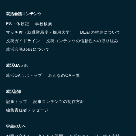
就活会議コンテンツ
ES・体験記
学校検索
マッチ度（就職難易度・採用大学）
DE&Iの推進について
投稿ガイドライン
投稿コンテンツの信頼性への取り組み
就活会議Jobsについて
就活QAラボ
就活QAラボトップ
みんなのQA一覧
就活記事
記事トップ
記事コンテンツの制作方針
編集責任者メッセージ
学生の方へ
お問い合わせ
よくある質問
企業にエントリーする方法