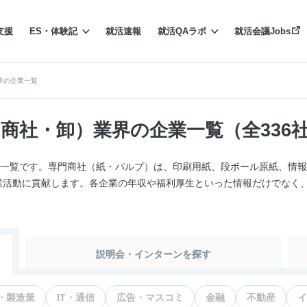
支援
ES・体験記
就活速報
就活QAラボ
就活会議Jobs
界の企業一覧
商社・卸）業界の企業一覧（全336
業一覧です。専門商社（紙・パルプ）は、印刷用紙、段ボール原紙、情
業活動に貢献します。各企業の年収や福利厚生といった情報だけでなく
。
説明会・インターンを探す
・製造業
IT・通信
広告・マスコミ
金融
不動産
イ