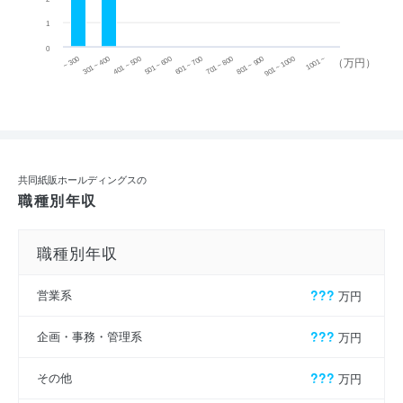
1
0
~ 300
701 ~ 800
301 ~ 400
801 ~ 900
401 ~ 500
901 ~ 1000
501 ~ 600
601 ~ 700
1001 ~
（万円）
共同紙販ホールディングスの
職種別年収
職種別年収
営業系
???
万円
企画・事務・管理系
???
万円
その他
???
万円