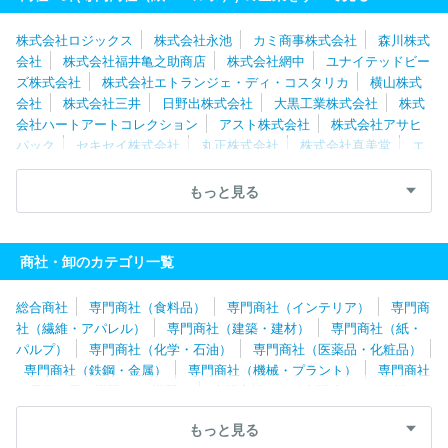
株式会社ロジックス
株式会社永池
カミ商事株式会社
森川株式
会社
株式会社福井亀之助商店
株式会社網中
ユナイテッドビー
ズ株式会社
株式会社エトランジェ・ディ・コスタリカ
横山株式
会社
株式会社三井
日野出株式会社
大黒工業株式会社
株式
会社ハートアートコレクション
アスト株式会社
株式会社アサヒ
パック
セキセイ株式会社
丸正株式会社
株式会社真美堂
エ
ムエフ販売株式会社
株式会社明文堂
信和商事株式会社
株式会
社創心社
ホリアキ株式会社
ネクスタ株式会社
オザックス株式
もっと見る
会社
村上貿易株式会社
株式会社アーテック
大丸株式会社
オリヤス株式会社
株式会社フカサワ
株式会社高速
株式会社
不二レーベル
株式会社ＦＢ
株式会社シオザワ
リリカラ株式会
商社・卸のカテゴリ一覧
社
株式会社ホシノ
株式会社平井
株式会社ニップコーポレーシ
ョン
昭和紙商事株式会社
株式会社タカラニコー
東新産業株式
総合商社
専門商社（食料品）
専門商社（インテリア）
専門商
会社
株式会社斎藤英次商店
株式会社日本法令
富士ゼロックス
社（繊維・アパレル）
専門商社（建築・建材）
専門商社（紙・
インターフィールド株式会社
株式会社川和
株式会社ヨネヤマ
パルプ）
専門商社（化学・石油）
専門商社（医薬品・化粧品）
日本通信紙株式会社
株式会社ＯＫＩデータ・インフォテック
Ｋ
専門商社（鉄鋼・金属）
専門商社（機械・プラント）
専門商社
ＡＭＩＳＭ株式会社
日産紙業株式会社
旭洋株式会社
太平紙業
（電子・電気機器・OA機器）
専門商社（自動車関連・輸送用機
株式会社
株式会社Ｆ．Ｖ．Ｇ．
株式会社東京紙店
株式会社エ
器）
専門商社（医療機器）
専門商社（文具・事務用品・日用
ムディーエス
吉川紙商事株式会社
株式会社スキルマン
国分ビ
もっと見る
品）
専門商社（スポーツ・レジャー用品）
専門商社（その他）
ジネスサポート株式会社
株式会社包む
エリエールビジネスサポ