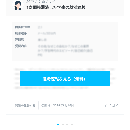
26卒 / 文系 / 女性
1次面接通過した学生の就活速報
面接官/学生
結果連絡
雰囲気
質問内容
選考速報を見る（無料）
問題を報告する
公開日：2025年6月19日
0
0