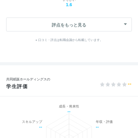
1.6
評点をもっと見る
※ 口コミ・評点は転職会議から転載しています。
共同紙販ホールディングスの
--
学生評価
成長・将来性
--
スキルアップ
年収・評価
--
--