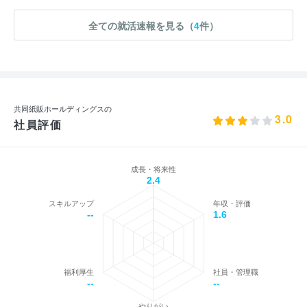
全ての就活速報を見る（
4
件）
共同紙販ホールディングスの
3.0
社員評価
成長・将来性
2.4
スキルアップ
年収・評価
--
1.6
福利厚生
社員・管理職
--
--
やりがい