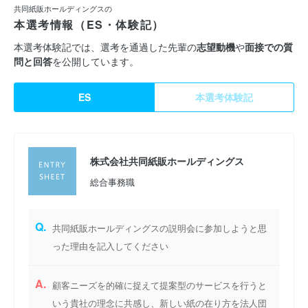
共同紙販ホールディングスの
本選考情報（ES・体験記）
本選考体験記では、選考を通過した先輩の
志望動機
や
面接での質
問と回答
を公開しています。
ES
本選考体験記
株式会社共同紙販ホールディングス
総合事務職
Q.
共同紙販ホールディングスの説明会に参加しようと思
った理由を記入してください
A.
顧客ニーズを的確に捉えて提案型のサービスを行うと
いう貴社の理念に共感し、新しい紙の在り方を法人団