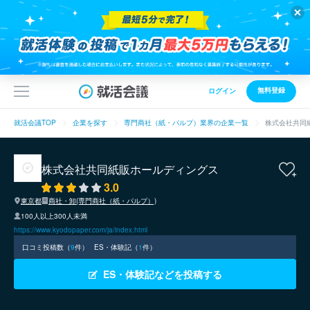
無料登録
ログイン
就活会議TOP
企業を探す
専門商社（紙・パルプ）業界の企業一覧
株式会社共同
株式会社共同紙販ホールディングス
3.0
東京都
商社・卸(専門商社（紙・パルプ）)
100人以上300人未満
https://www.kyodopaper.com/ja/index.html
口コミ投稿数（
9
件）
ES・体験記（
1
件）
ES・体験記などを投稿する