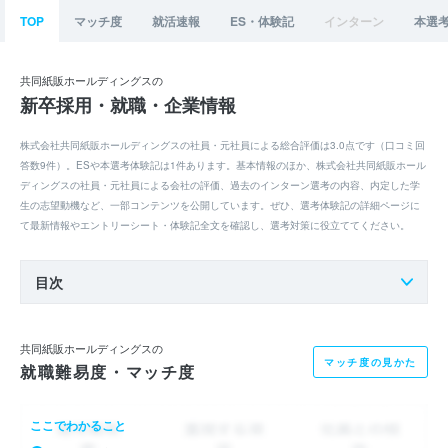
TOP
マッチ度
就活速報
ES・体験記
インターン
本選
共同紙販ホールディングスの
新卒採用・就職・企業情報
株式会社共同紙販ホールディングスの社員・元社員による総合評価は3.0点です（口コミ回
答数9件）。ESや本選考体験記は1件あります。基本情報のほか、株式会社共同紙販ホール
ディングスの社員・元社員による会社の評価、過去のインターン選考の内容、内定した学
生の志望動機など、一部コンテンツを公開しています。ぜひ、選考体験記の詳細ページに
て最新情報やエントリーシート・体験記全文を確認し、選考対策に役立ててください。
目次
共同紙販ホールディングスの
マッチ度の見かた
就職難易度・マッチ度
ここでわかること