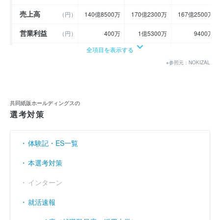
売上高
（円）
140億8500万
170億2300万
167億2500万
営業利益
（円）
400万
1億5300万
9400万
全項目を表示する
経常利益
（円）
1300万
1億8400万
1億2000万
※参照元：NOKIZAL
当期純利益
（円）
1億7100万
1億100万
5800万
利益余剰金
----
----
----
（円）
共同紙販ホールディングスの
売上伸び率
（％）
6.51
20.86
- 1.75
選考対策
営業利益率
（％）
0.03
0.9
0.56
体験記・ES一覧
経常利益率
（％）
0.09
1.08
0.72
本選考対策
インターン
就活速報