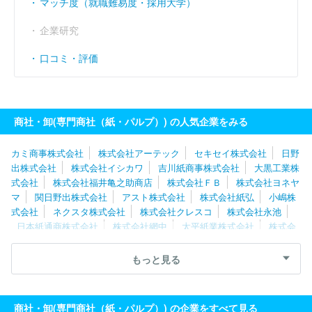
マッチ度（就職難易度・採用大学）
企業研究
口コミ・評価
商社・卸(専門商社（紙・パルプ）) の人気企業をみる
カミ商事株式会社
株式会社アーテック
セキセイ株式会社
日野
出株式会社
株式会社イシカワ
吉川紙商事株式会社
大黒工業株
式会社
株式会社福井亀之助商店
株式会社ＦＢ
株式会社ヨネヤ
マ
関日野出株式会社
アスト株式会社
株式会社紙弘
小嶋株
式会社
ネクスタ株式会社
株式会社クレスコ
株式会社永池
日本紙通商株式会社
株式会社網中
太平紙業株式会社
株式会
社山上
三州紙業株式会社
川島商事株式会社
昭和紙商事株式会
社
森川株式会社
城北紙器梱包株式会社
板橋金属工業株式会
もっと見る
社
アルマーク株式会社
株式会社イマサ
株式会社杉屋事務器
商社・卸(専門商社（紙・パルプ）) の企業をすべて見る