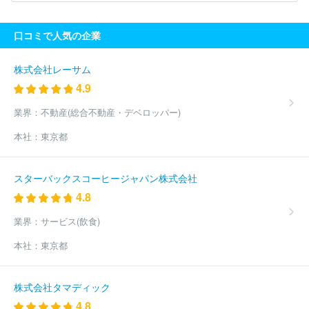
ート株式会社
ユニバーサル・ペーパー株式会社
東京紙パルプ交
易株式会社
アドバンテック東洋株式会社
株式会社イシカワ
平
口コミで人気の企業
和紙業株式会社
株式会社竹尾
株式会社シノダ
エイブリィ・デ
ニソン・ジャパン株式会社
株式会社シンリョウ
中央紙通商株式
会社
水野産業株式会社
セキ・システム・サプライ株式会社
エ
株式会社レーサム
イピーピー・ジャパン株式会社
株式会社日本ホールマーク
株式
4.9
会社エス・ピーパック
新生紙パルプ商事株式会社
株式会社志正
堂
株式会社ワタナベ
アズフィット株式会社
三菱王子紙販売株
業界：
不動産(総合不動産・デベロッパー)
式会社
株式会社アイ・ティー・エス
伊藤忠紙パルプ株式会社
本社：
東京都
日本紙通商株式会社
スキャネット株式会社
株式会社玉屋
ダ
イオーポスタルケミカル株式会社
株式会社紙弘
株式会社山上
三州紙業株式会社
株式会社アクアス
株式会社クレスコ
アル
スターバックスコーヒージャパン株式会社
マーク株式会社
関日野出株式会社
川島商事株式会社
株式会社
4.8
イマサ
株式会社杉屋事務器
小嶋株式会社
株式会社榊紙店
城北紙器梱包株式会社
板橋金属工業株式会社
ほか(304件)
業界：
サービス(飲食)
本社：
東京都
株式会社タマディック
4.8