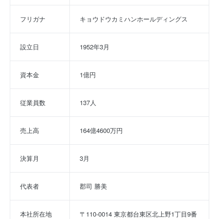
フリガナ
キョウドウカミハンホールディングス
設立日
1952年3月
資本金
1億円
従業員数
137人
売上高
164億4600万円
決算月
3月
代表者
郡司 勝美
本社所在地
〒110-0014 東京都台東区北上野1丁目9番