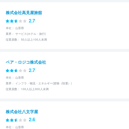
株式会社高見屋旅舘
2.7
本社： 山形県
業界： サービス(ホテル・旅行)
従業員数： 50人以上100人未満
ベア・ロジコ株式会社
2.7
本社： 山形県
業界： インフラ・物流・エネルギー(貨物（陸運）)
従業員数： 100人以上300人未満
株式会社八文字屋
2.6
本社： 山形県