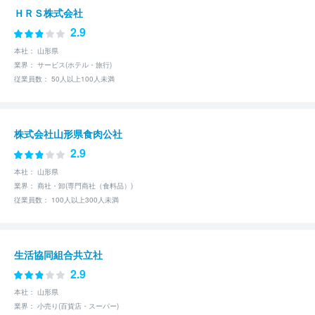
ＨＲＳ株式会社
2.9
本社： 山形県
業界： サービス(ホテル・旅行)
従業員数： 50人以上100人未満
株式会社山形県食肉公社
2.9
本社： 山形県
業界： 商社・卸(専門商社（食料品）)
従業員数： 100人以上300人未満
生活協同組合共立社
2.9
本社： 山形県
業界： 小売り(百貨店・スーパー)