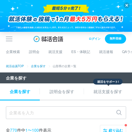
無料登録
ログイン
企業検索
説明会
就活支援
ES・体験記
就活速報
QAラ
就活会議TOP
企業を探す
山形県の企業一覧
企業を探す
就活をサポート!
企業を探す
説明会を探す
就活支援を探す
全
770
件中
1〜100
件表示
絞り込む