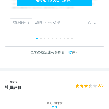
問題を報告する
公開日：2026年8月6日
0
0
全ての就活速報を見る（
47
件）
荘内銀行の
3.3
社員評価
成長・将来性
2.3