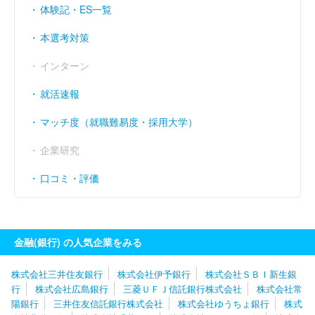
体験記・ES一覧
経常利益率
（％）
14.49
9.8
本選考対策
インターン
就活速報
マッチ度（就職難易度・採用大学）
企業研究
口コミ・評価
金融(銀行) の人気企業をみる
株式会社三井住友銀行
株式会社伊予銀行
株式会社ＳＢＩ新生銀
行
株式会社広島銀行
三菱ＵＦＪ信託銀行株式会社
株式会社常
陽銀行
三井住友信託銀行株式会社
株式会社ゆうちょ銀行
株式