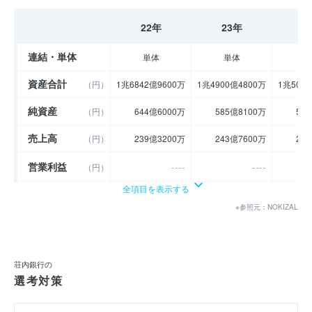
22年
23年
2
連結・単体
単体
単体
資産合計
（円）
1兆6842億9600万
1兆4900億4800万
1兆506
純資産
（円）
644億6000万
585億8100万
57
売上高
（円）
239億3200万
243億7600万
21
営業利益
----
----
（円）
全項目を表示する
経常利益
（円）
34億6700万
23億9000万
1
※参照元：NOKIZAL
当期純利益
（円）
15億5700万
16億3000万
6
利益余剰金
----
----
（円）
荘内銀行の
売上伸び率
選考対策
（％）
- 11.76
1.86
営業利益率
----
----
（％）