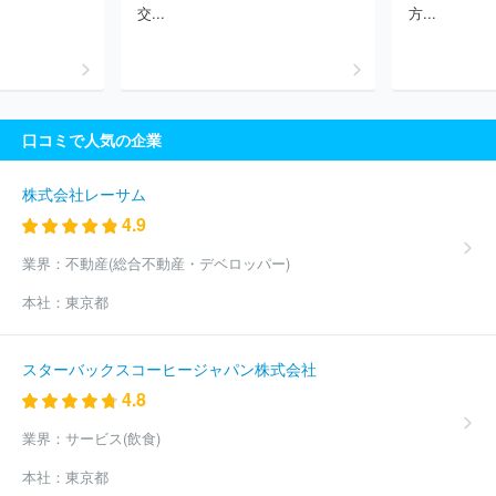
行
株式会社横浜銀行
株式会社清水銀行
株式会社ＳＭＢＣ信託
交...
方...
銀行
ほか(104件)
口コミで人気の企業
株式会社レーサム
4.9
業界：
不動産(総合不動産・デベロッパー)
本社：
東京都
スターバックスコーヒージャパン株式会社
4.8
業界：
サービス(飲食)
本社：
東京都