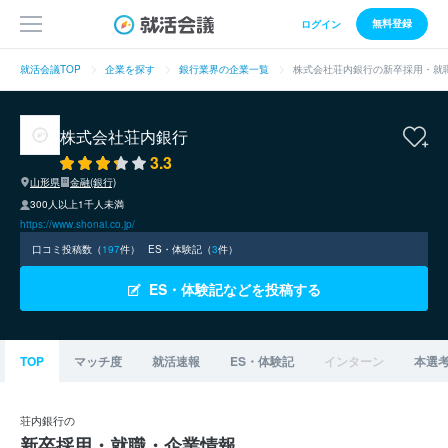
無料登録
ログイン
就活会議TOP
企業を探す
銀行業界の企業一覧
株式会社荘内銀行の新卒採用・就
株式会社荘内銀行
3.3
山形県
金融(銀行)
300人以上1千人未満
https://www.shonai.co.jp/
口コミ投稿数（
197
件）
ES・体験記（
3
件）
ES・体験記などを投稿する
TOP
マッチ度
就活速報
ES・体験記
インターン
本選
荘内銀行の
新卒採用・就職・企業情報