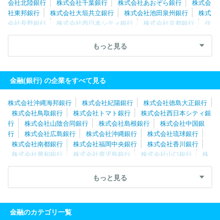
会社北陸銀行
株式会社千葉銀行
株式会社あおぞら銀行
株式会
社東邦銀行
株式会社大垣共立銀行
株式会社池田泉州銀行
株式
会社長野銀行
株式会社西日本シティ銀行
株式会社京都銀行
住
信ＳＢＩネット銀行株式会社
株式会社東日本銀行
株式会社十六
銀行
スルガ銀行株式会社
株式会社栃木銀行
株式会社筑波銀
もっと見る
行
株式会社東和銀行
株式会社北國銀行
株式会社セブン銀行
株式会社八十二長野銀行
株式会社中国銀行
株式会社肥後銀行
株式会社百五銀行
金融(銀行) の企業をすべて見る
株式会社沖縄海邦銀行
株式会社紀陽銀行
株式会社徳島大正銀行
株式会社鳥取銀行
株式会社トマト銀行
株式会社西日本シティ銀
行
株式会社山陰合同銀行
株式会社島根銀行
株式会社中国銀
行
株式会社広島銀行
株式会社沖縄銀行
株式会社琉球銀行
株式会社南都銀行
株式会社福岡中央銀行
株式会社香川銀行
株式会社豊和銀行
株式会社鹿児島銀行
株式会社山口銀行
株
式会社大分銀行
株式会社肥後銀行
株式会社南日本銀行
株式会
社熊本銀行
株式会社佐賀共栄銀行
株式会社四国銀行
株式会社
もっと見る
百十四銀行
株式会社筑邦銀行
株式会社伊予銀行
株式会社佐賀
銀行
株式会社長崎銀行
株式会社愛媛銀行
株式会社宮崎太陽銀
行
株式会社宮崎銀行
株式会社高知銀行
株式会社りそな銀行
金融のカテゴリ一覧
スルガ銀行株式会社
株式会社八十二長野銀行
株式会社北國銀