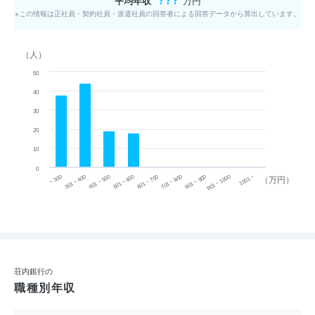
平均年収
万円
※この情報は正社員・契約社員・派遣社員の回答者による回答データから算出しています。
（人）
50
40
30
20
10
0
~ 300
701 ~ 800
301 ~ 400
801 ~ 900
401 ~ 500
901 ~ 1000
501 ~ 600
601 ~ 700
1001 ~
（万円）
荘内銀行の
職種別年収