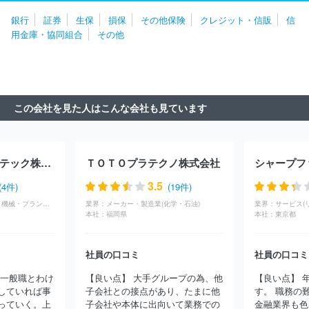
行
株式会社大垣共立銀行
株式会社静岡銀行
株式会社中京銀
銀行
証券
生保
損保
その他保険
クレジット・信販
信
行
株式会社十六銀行
株式会社三重銀行
株式会社京都銀行
用金庫・協同組合
その他
株式会社あいち銀行
株式会社滋賀銀行
株式会社三十三銀行
株式会社池田泉州銀行
株式会社百五銀行
株式会社北陸銀行
株式会社長野銀行
株式会社名古屋銀行
株式会社福井銀行
株
式会社静岡中央銀行
株式会社福邦銀行
株式会社東邦銀行
株式
会社群馬銀行
株式会社秋田銀行
株式会社北日本銀行
株式会社
この会社を見た人はこんな会社も見ています
みちのく銀行
株式会社青森みちのく銀行
株式会社岩手銀行
株
式会社山形銀行
株式会社福島銀行
株式会社北都銀行
株式会社
常陽銀行
株式会社北洋銀行
株式会社北海道銀行
株式会社東和
銀行
株式会社七十七銀行
株式会社栃木銀行
株式会社きらやか
Ｄａｉｇａｓエネテック株式会社
ＴＯＴＯプラテクノ株式会社
銀行
株式会社筑波銀行
株式会社武蔵野銀行
日本銀行
株式
会社三井住友銀行
株式会社みずほ銀行
株式会社イオン銀行
株
3.5
(4件)
(19件)
式会社千葉銀行
株式会社日本カストディ銀行
株式会社ゆうちょ
商社・卸(専門商社（機械・プラント）)
業界：
メーカー・製造業(化学・石油)
業界：
サービス(
銀行
ＰａｙＰａｙ銀行株式会社
オリックス銀行株式会社
株式
本社：
福岡県
本社：
東京都
会社千葉興業銀行
株式会社東日本銀行
株式会社三菱ＵＦＪ銀行
株式会社東京都民銀行
日本マスタートラスト信託銀行株式会社
社員の口コミ
社員の口コミ
三菱ＵＦＪ信託銀行株式会社
株式会社セブン銀行
資産管理サー
ビス信託銀行株式会社
株式会社ＳＢＪ銀行
三井住友信託銀行株
、一般職とわけ
【良い点】 大手グループの為、他
【良い点】 
式会社
住信ＳＢＩネット銀行株式会社
ａｕじぶん銀行株式会社
していれば事
子会社との接点があり、たまに他
す。 職務の
株式会社あおぞら銀行
株式会社ＳＢＩ新生銀行
株式会社大光銀
っていく。上
子会社や本体に出向いて業務での
金融業界も色