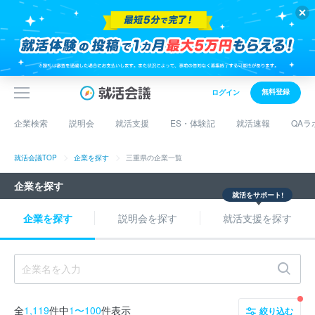
無料登録
ログイン
企業検索
説明会
就活支援
ES・体験記
就活速報
QAラ
就活会議TOP
企業を探す
三重県の企業一覧
企業を探す
就活をサポート!
企業を探す
説明会を探す
就活支援を探す
全
1,119
件中
1〜100
件表示
絞り込む