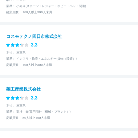
業界： 小売り(スポーツ・レジャー・ホビー・ペット関連)
従業員数： 100人以上300人未満
コスモテクノ四日市株式会社
3.3
本社： 三重県
業界： インフラ・物流・エネルギー(貨物（陸運）)
従業員数： 100人以上300人未満
菱工産業株式会社
3.3
本社： 三重県
業界： 商社・卸(専門商社（機械・プラント）)
従業員数： 50人以上100人未満