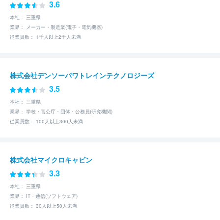
3.6
本社： 三重県
業界： メーカー・製造業(電子・電気機器)
従業員数： 1千人以上2千人未満
株式会社デンソーパワトレインテクノロジーズ
3.5
本社： 三重県
業界： 学校・官公庁・団体・公務員(研究機関)
従業員数： 100人以上300人未満
株式会社マイクロキャビン
3.3
本社： 三重県
業界： IT・通信(ソフトウェア)
従業員数： 30人以上50人未満