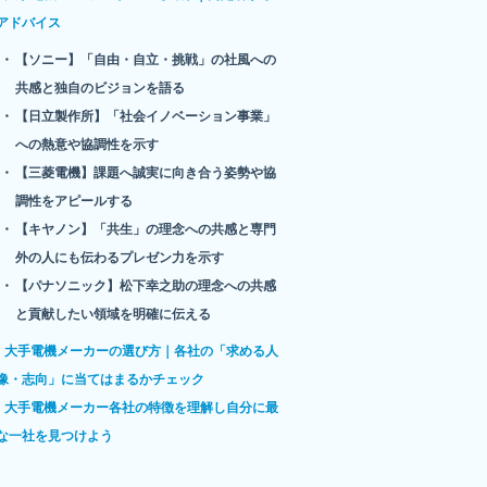
アドバイス
【ソニー】「自由・自立・挑戦」の社風への
共感と独自のビジョンを語る
【日立製作所】「社会イノベーション事業」
への熱意や協調性を示す
【三菱電機】課題へ誠実に向き合う姿勢や協
調性をアピールする
【キヤノン】「共生」の理念への共感と専門
外の人にも伝わるプレゼン力を示す
【パナソニック】松下幸之助の理念への共感
と貢献したい領域を明確に伝える
大手電機メーカーの選び方｜各社の「求める人
像・志向」に当てはまるかチェック
大手電機メーカー各社の特徴を理解し自分に最
な一社を見つけよう