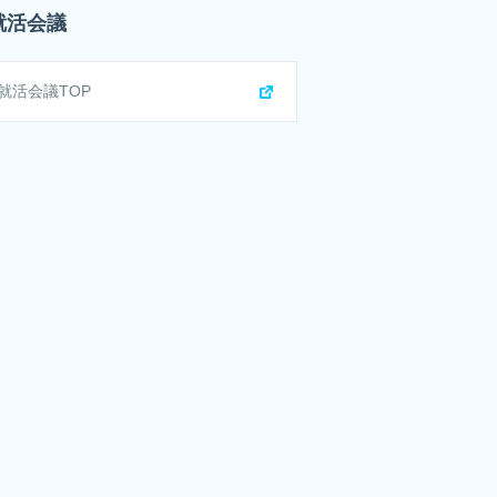
就活会議
人々の生活に最も身近な領域デザイン性やブラ
就活会議TOP
国や自治体、大企業が顧客となるスケールの大
ィシステムなど
企業のDXを支援する領域自社のハードウェア
あらゆる電子機器の「中身」を支える領域ソニ