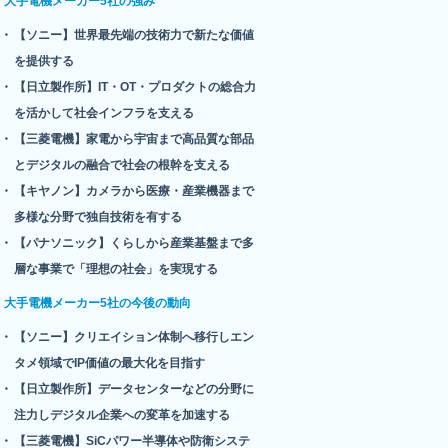
大手電機メーカー5社の強み
【ソニー】世界最先端の技術力で新たな価値
を提供する
【日立製作所】IT・OT・プロダクトの総合力
を活かして社会インフラを支える
【三菱電機】家電から宇宙まで高品質な部品
とデジタルの融合で社会の根幹を支える
【キヤノン】カメラから医療・産業機器まで
多様な分野で独自技術を有する
【パナソニック】くらしから産業基盤まで多
層な事業で「理想の社会」を実現する
大手電機メーカー5社の今後の動向
【ソニー】クリエイション体制へ移行しエン
タメ領域でIP価値の最大化を目指す
【日立製作所】データセンターなどの分野に
注力しデジタル企業への変革を加速する
【三菱電機】SiCパワー半導体や防衛システ