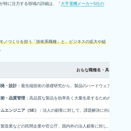
が特に注力する領域の詳細は、「
大手電機メーカー5社の
モノづくりを担う「技術系職種」と、ビジネスの拡大や組
。
おもな職種名・具体的な業務
開発・設計
：最先端技術の基礎研究から、製品のハードウェア設計、シ
技術・品質管理
：高品質な製品を効率良く大量生産するための、最先端の
ムエンジニア（SE）
：法人の顧客に対して、課題解決に向けたITシス
：製造業などの民間企業や官公庁、国内外の法人顧客に対し、自社の製