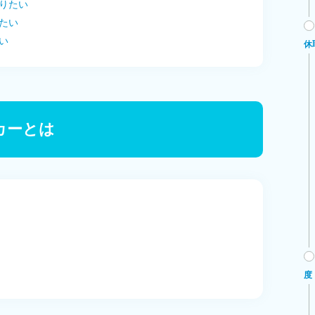
りたい
たい
い
休
カーとは
度