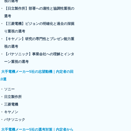
視の選考
【日立製作所】部署への適性と協調性重視の
選考
【三菱電機】ビジョンの明確化と過去の深掘
り重視の選考
【キヤノン】研究の専門性とプレゼン能力重
視の選考
【パナソニック】事業会社への理解とインタ
ーン重視の選考
大手電機メーカー5社の志望動機｜内定者の回
10選
ソニー
日立製作所
三菱電機
キヤノン
パナソニック
大手電機メーカー5社の選考対策｜内定者から