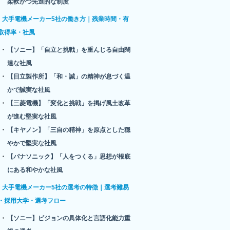
柔軟かつ先進的な制度
大手電機メーカー5社の働き方｜残業時間・有
取得率・社風
【ソニー】「自立と挑戦」を重んじる自由闊
達な社風
【日立製作所】「和・誠」の精神が息づく温
かで誠実な社風
【三菱電機】「変化と挑戦」を掲げ風土改革
が進む堅実な社風
【キヤノン】「三自の精神」を原点とした穏
やかで堅実な社風
【パナソニック】「人をつくる」思想が根底
にある和やかな社風
大手電機メーカー5社の選考の特徴｜選考難易
・採用大学・選考フロー
【ソニー】ビジョンの具体化と言語化能力重