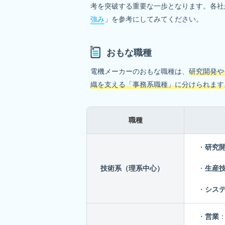
考を突破する重要な一歩となります。各社
強み
」を参考にしてみてください。
おもな職種
電機メーカーのおもな職種は、
研究開発や
織を支える「事務系職種」に分けられます
職種
・
研究
技術系（理系中心）
・
生産
・
システ
・
営業