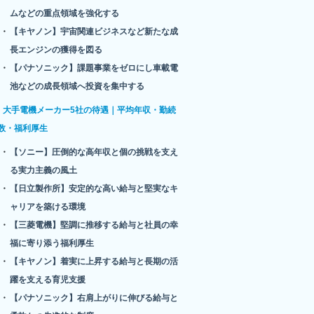
ムなどの重点領域を強化する
【キヤノン】宇宙関連ビジネスなど新たな成
長エンジンの獲得を図る
【パナソニック】課題事業をゼロにし車載電
池などの成長領域へ投資を集中する
大手電機メーカー5社の待遇｜平均年収・勤続
数・福利厚生
【ソニー】圧倒的な高年収と個の挑戦を支え
る実力主義の風土
【日立製作所】安定的な高い給与と堅実なキ
ャリアを築ける環境
【三菱電機】堅調に推移する給与と社員の幸
福に寄り添う福利厚生
【キヤノン】着実に上昇する給与と長期の活
躍を支える育児支援
【パナソニック】右肩上がりに伸びる給与と