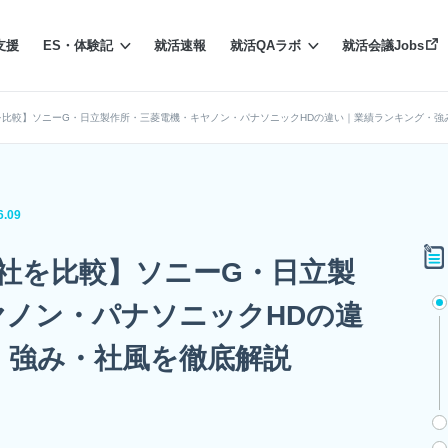
支援
ES・体験記
就活速報
就活QAラボ
就活会議Jobs
を比較】ソニーG・日立製作所・三菱電機・キヤノン・パナソニックHDの違い｜業績ランキング・強
6.09
社を比較】ソニーG・日立製
ヤノン・パナソニックHDの違
・強み・社風を徹底解説