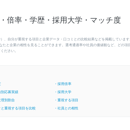
・倍率・学歴・採用大学・マッチ度
学）、自分が重視する項目と企業データ・口コミとの比較結果などを掲載しています
なたと企業の相性を見ることができます。選考通過率や社員の価値観など、どの項
てください。
度
・採用倍率
値別応募実績
・採用大学
文理別割合
・重視する項目
タと重視する項目を比較
・社員との相性