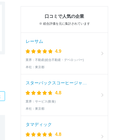
口コミで人気の企業
※ 総合評価を元に集計されています
レーサム
4.9
業界：
不動産(総合不動産・デベロッパー)
本社：
東京都
スターバックスコーヒージャパン
4.8
た
業界：
サービス(飲食)
本社：
東京都
タマディック
4.8