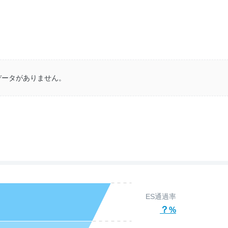
データがありません。
ES通過率
？