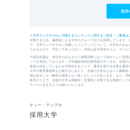
自分
※
大学ランクやそれに付随するコンテンツに関するご意見・ご要望は
分類するため、偏差値による大学のグループ分けを採用しています。
で、大学ランクやそれに付随したコンテンツについて、大学生のみな
りませんので、予めご了承ください。内容は必ず拝見のうえ、サービ
※就活会議は、就活生のみなさんに就職活動において自分らしい意思
ンツを発信しております。大学偏差値別応募実績のデータは、全国の
過者が存在しているかを可視化することで、選考を受ける企業を選択
大学の選考通過率を公開するにあたり、全国の大学をなるべく網羅的
値は必ずしも一般的な感覚とは一致しないことがあります。また、学
留意のうえで、全国の大学を網羅的・定量的に分類できる指標として
ていただきますようお願いいたします。
ディー・アップの
採用大学