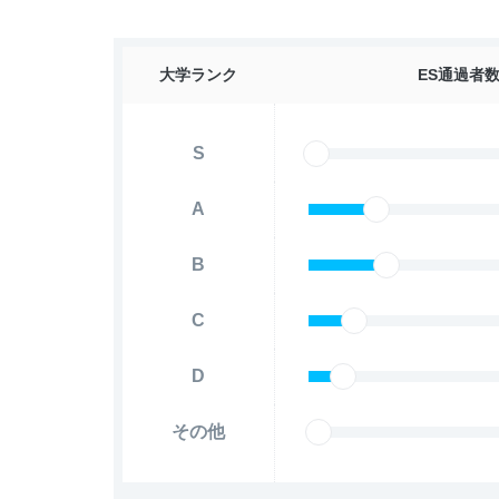
大学ランク
ES通過者
S
A
B
C
D
その他