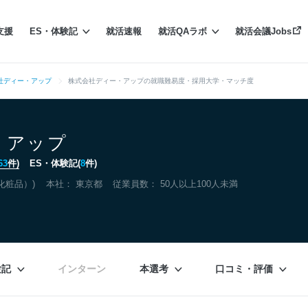
支援
ES・体験記
就活速報
就活QAラボ
就活会議Jobs
社ディー・アップ
株式会社ディー・アップの就職難易度・採用大学・マッチ度
・アップ
63
件)
ES・体験記(
8
件)
化粧品）)
本社：
東京都
従業員数： 50人以上100人未満
験記
インターン
本選考
口コミ・評価