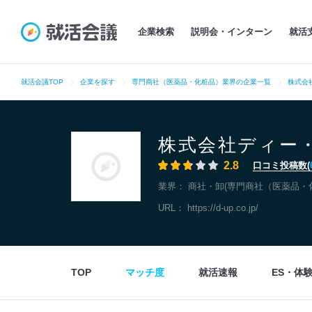
企業検索
説明会・インターン
就活
就活会議TOP
企業を探す
専門商社（医薬品・化粧品）業界の企業一覧
株式会
株式会社ディー
2.8
口コミ投稿数(
業界：
商社・卸(専門商社（医薬品・
URL：
https://d-up.co.jp/
TOP
マッチ度
就活速報
ES・体