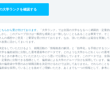
の大学ランクを確認する
こちらから受け付けております。
「大学ランク」では全国の大学をなるべく網羅的・定量的
しかし、このグループ分けは一般的な感覚とは一致しないこともあることは事実です。そこ
さんの感想やご意見・ご要望を受け付けております。なお、頂いた内容には返信を実施して
ス改善に活かしてまいります。
決定をしていただけるよう、就職活動の「情報格差の解消」と「効率化」を手助けするコン
大学を偏差値別に分類した選考通過率のデータです。どのような大学からどれくらいの選考
するときの参考にしていただきたいという思いで公開をしています。このデータでは、全国
・定量的に分類できる指標として、偏差値による大学のグループ分けを採用しています。偏
校の偏差値や学歴のみが就職活動を決定付けるわけでは決してありません。それらのことを
偏差値を採用していることを改めてご理解いただき、あくまでも一つの情報として、参考に