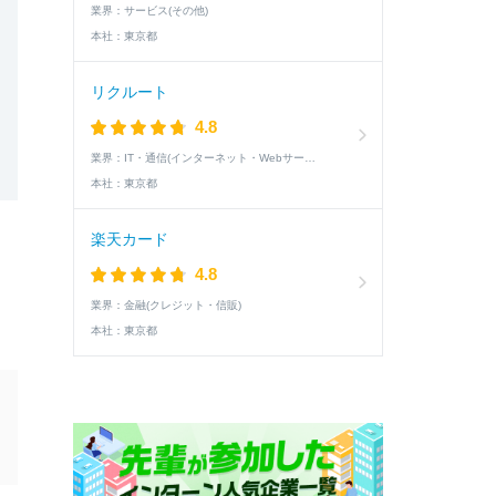
業界：
サービス(その他)
本社：
東京都
リクルート
4.8
業界：
IT・通信(インターネット・Webサービス)
本社：
東京都
楽天カード
4.8
業界：
金融(クレジット・信販)
本社：
東京都