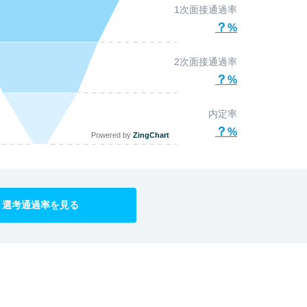
1次面接通過率
？
2次面接通過率
？
内定率
？
Powered by
ZingChart
選考通過率を見る