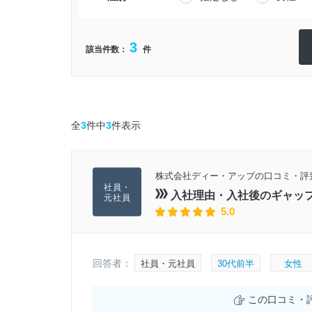
3
該当件数：
件
全
3
件中
3
件表示
株式会社ディー・アップの口コミ・評
入社理由・入社後のギャッ
5.0
回答者：
社員・元社員
30代前半
女性
この口コミ・