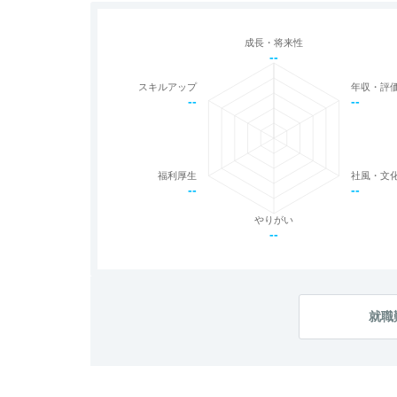
成長・将来性
--
スキルアップ
年収・評
--
--
福利厚生
社風・文
--
--
やりがい
--
就職