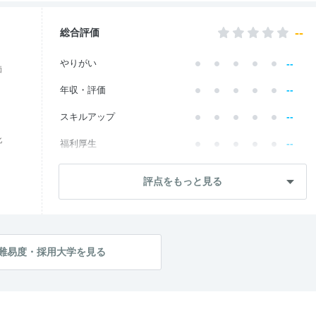
--
総合評価
--
やりがい
価
--
年収・評価
--
スキルアップ
化
--
福利厚生
--
成長・将来性
評点をもっと見る
--
社員・管理職
--
ワークライフ
--
社風・文化
難易度・採用大学を見る
--
女性の働きやすさ
--
入社後のギャップ