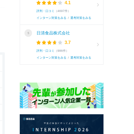
4.1
評判・口コミ
（4697件）
インターン対策をみる
/
選考対策をみる
日清食品株式会社
3.7
評判・口コミ
（986件）
インターン対策をみる
/
選考対策をみる