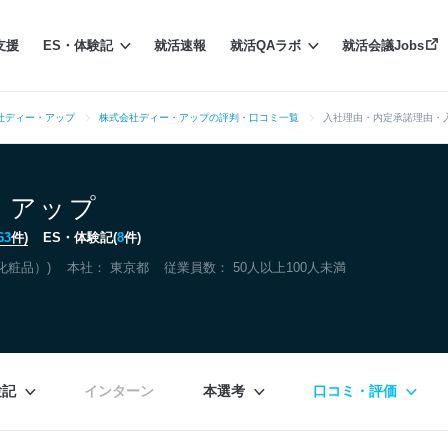
支援
ES・体験記
就活速報
就活QAラボ
就活会議Jobs
社ディー・アップ
株式会社ディー・アップの評判・口コミ一覧
入社理由・内定承諾理由・
・アップ
63
件)
ES・体験記(
8
件)
化粧品）)
本社：
東京都
従業員数： 50人以上100人未満
験記
インターン
本選考
口コミ・評価