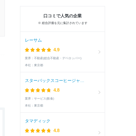
口コミで人気の企業
※ 総合評価を元に集計されています
レーサム
4.9
業界：
不動産(総合不動産・デベロッパー)
本社：
東京都
スターバックスコーヒージャパン
4.8
業界：
サービス(飲食)
本社：
東京都
タマディック
4.8