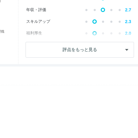
価
年収・評価
2.7
スキルアップ
2.3
理職
福利厚生
2.0
成長・将来性
3.1
評点をもっと見る
社員・管理職
3.3
ワークライフ
2.7
女性の働きやすさ
2.9
入社後のギャップ
3.1
退職理由
1.8