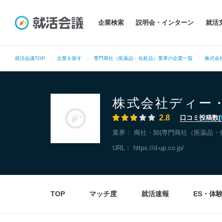
企業検索
説明会・インターン
就活
就活会議TOP
企業を探す
専門商社（医薬品・化粧品）業界の企業一覧
株式会
株式会社ディー
2.8
口コミ投稿数(
業界：
商社・卸(専門商社（医薬品・
URL：
https://d-up.co.jp/
TOP
マッチ度
就活速報
ES・体