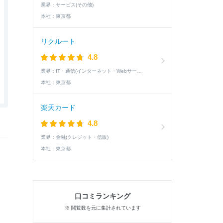
業界：
サービス(その他)
本社：
東京都
リクルート
4.8
業界：
IT・通信(インターネット・Webサービス)
本社：
東京都
楽天カード
4.8
業界：
金融(クレジット・信販)
本社：
東京都
口コミランキング
※ 閲覧数を元に集計されています