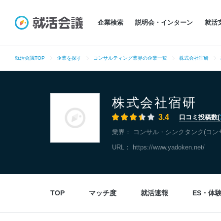
企業検索
説明会・インターン
就活
就活会議TOP
企業を探す
コンサルティング業界の企業一覧
株式会社宿研
株式会社宿研
3.4
口コミ投稿数(
業界：
コンサル・シンクタンク(コン
URL：
https://www.yadoken.net/
TOP
マッチ度
就活速報
ES・体