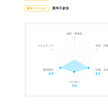
選考不参加
選考ステータス
成長・将来性
--
スキルアップ
年収・評
--
--
福利厚生
社風・文
4.0
4.0
やりがい
3.0