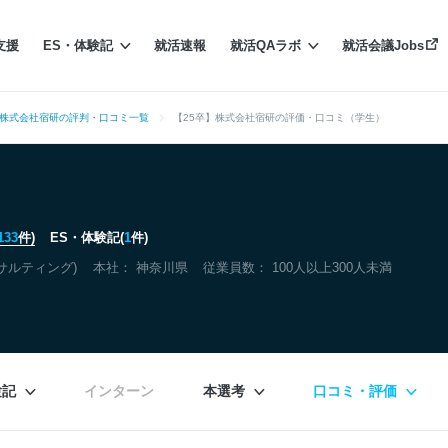
支援
ES・体験記
就活速報
就活QAラボ
就活会議Jobs
株式会社宿研の評判・口コミ一覧
【25卒】株式会社宿研の評価・口コミ（学生）
133
件)
ES・体験記(
1
件)
サルティング)
本社：
神奈川県
従業員数： 100人以上300人未満
験記
インターン
本選考
口コミ・評価