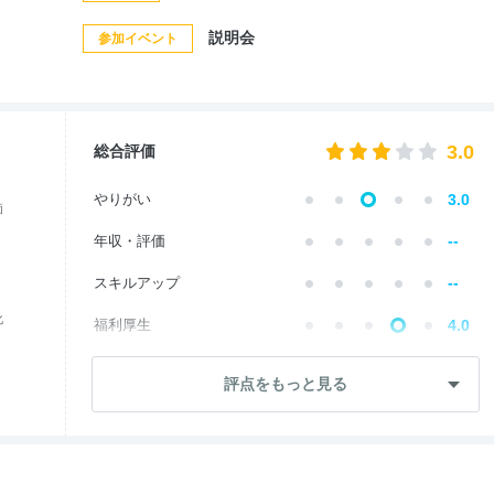
説明会
参加イベント
3.0
総合評価
やりがい
3.0
価
--
年収・評価
--
スキルアップ
化
福利厚生
4.0
--
成長・将来性
評点をもっと見る
--
社員・管理職
ワークライフ
4.0
社風・文化
4.0