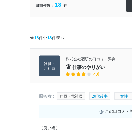
18
該当件数：
件
全
18
件中
18
件表示
株式会社宿研の口コミ・評判
仕事のやりがい
4.0
回答者：
社員・元社員
20代後半
女性
この口コミ・
【良い点】