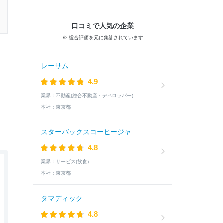
口コミで人気の企業
※ 総合評価を元に集計されています
レーサム
4.9
業界：
不動産(総合不動産・デベロッパー)
本社：
東京都
スターバックスコーヒージャパン
4.8
業界：
サービス(飲食)
本社：
東京都
タマディック
4.8