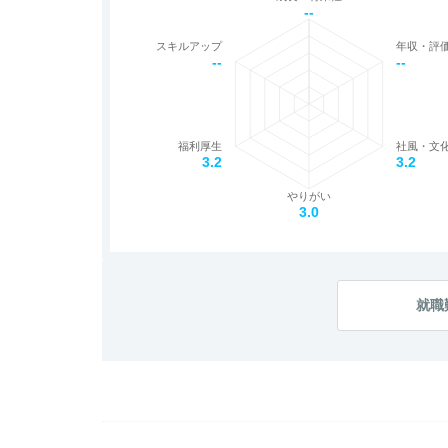
--
スキルアップ
年収・評
--
--
福利厚生
社風・文
3.2
3.2
やりがい
3.0
就職