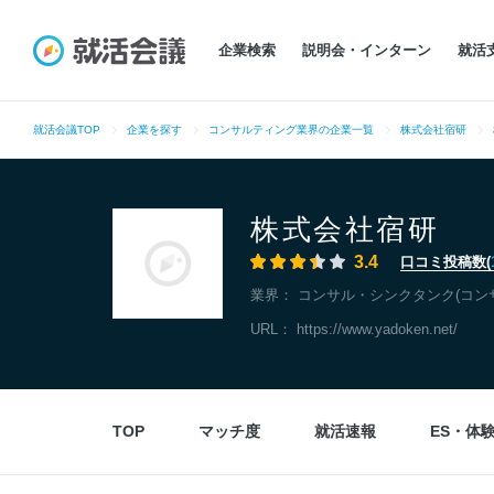
企業検索
説明会・インターン
就活
就活会議TOP
企業を探す
コンサルティング業界の企業一覧
株式会社宿研
株式会社宿研
3.4
口コミ投稿数(
業界：
コンサル・シンクタンク(コン
URL：
https://www.yadoken.net/
TOP
マッチ度
就活速報
ES・体