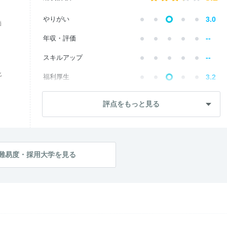
やりがい
3.0
価
--
年収・評価
--
スキルアップ
化
福利厚生
3.2
--
成長・将来性
評点をもっと見る
--
社員・管理職
ワークライフ
3.2
社風・文化
3.2
難易度・採用大学を見る
女性の働きやすさ
3.2
--
入社後のギャップ
入社難易度
3.0