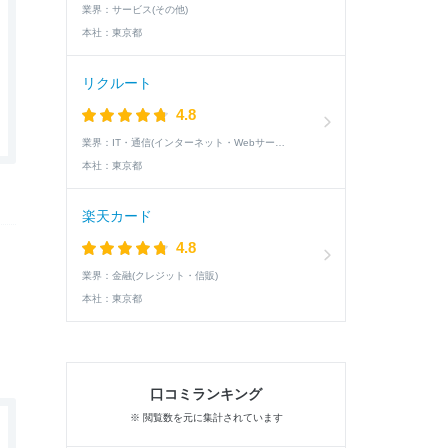
業界：
サービス(その他)
本社：
東京都
リクルート
4.8
業界：
IT・通信(インターネット・Webサービス)
本社：
東京都
楽天カード
4.8
業界：
金融(クレジット・信販)
本社：
東京都
口コミランキング
※ 閲覧数を元に集計されています