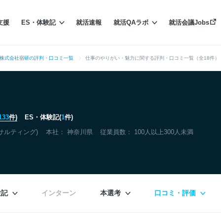
支援
ES・体験記
就活速報
就活QAラボ
就活会議Jobs
株式会社宿研の評判・口コミ一覧
仕事のやりがい・魅力に関する評判・口コミ一覧（全18件）
133
件)
ES・体験記(
1
件)
サルティング)
本社：
神奈川県
従業員数： 100人以上300人未満
験記
インターン
本選考
口コミ・評価