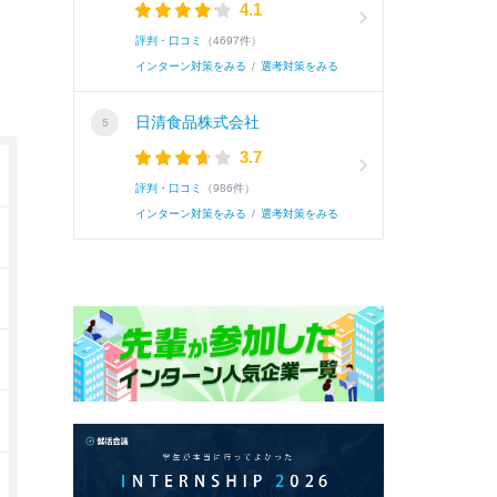
4.1
評判・口コミ
（4697件）
インターン対策をみる
/
選考対策をみる
日清食品株式会社
3.7
評判・口コミ
（986件）
インターン対策をみる
/
選考対策をみる