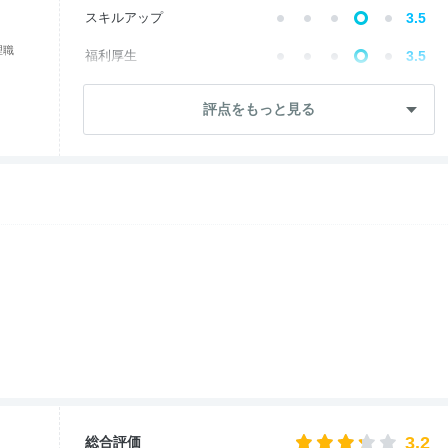
スキルアップ
3.5
理職
福利厚生
3.5
成長・将来性
2.3
評点をもっと見る
社員・管理職
3.4
ワークライフ
4.6
女性の働きやすさ
4.8
入社後のギャップ
3.3
退職理由
2.7
3.2
総合評価