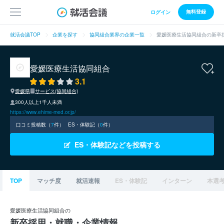
無料登録
ログイン
就活会議TOP
企業を探す
協同組合業界の企業一覧
愛媛医療生活協同組合の新卒
愛媛医療生活協同組合
3.1
愛媛県
サービス(協同組合)
300人以上1千人未満
https://www.ehime-med.or.jp/
口コミ投稿数（
7
件）
ES・体験記（
0
件）
ES・体験記などを投稿する
TOP
マッチ度
就活速報
ES・体験記
インターン
本選
愛媛医療生活協同組合の
新卒採用・就職・企業情報