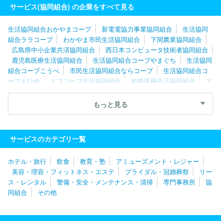
活協同組合
生活協同組合コープえひめ
生活協同組合コープかご
サービス(協同組合) の企業をすべて見る
しま
生活協同組合くまもと
広島県中小企業共済協同組合
生活
協同組合とくしま生協
大阪よどがわ市民生活協同組合
生活協同組合おかやまコープ
新電電協力事業協同組合
生活協同
組合ララコープ
わかやま市民生活協同組合
下関農業協同組合
広島県中小企業共済協同組合
西日本コンピュータ技術者協同組合
鹿児島医療生活協同組合
生活協同組合コープやまぐち
生活協同
組合コープこうべ
市民生活協同組合ならコープ
生活協同組合コ
ープえひめ
エフコープ生活協同組合
姫路医療生活協同組合
エ
ステアール株式会社
生活協同組合コープみえ
静岡県民共済生活
協同組合
生活協同組合コープぎふ
生活協同組合コープしが
大
もっと見る
阪いずみ市民生活協同組合
生活協同組合エスコープ大阪
トヨタ
生活協同組合
大阪よどがわ市民生活協同組合
三重県労働者住宅
生活協同組合
生活協同組合おおさかパルコープ
大阪大学生活協
サービスのカテゴリ一覧
同組合
茨城県農業協同組合中央会
みやぎ生活協同組合
フェリ
ー・ロード協同組合
生活協同組合コープみらい
北海道漁業協同
ホテル・旅行
飲食
教育・塾
アミューズメント・レジャー
組合連合会
回胴式遊技機商業協同組合
労働者協同組合労協セン
美容・理容・フィットネス・エステ
ブライダル・冠婚葬祭
リー
ター事業団
生活クラブ生活協同組合
生活クラブ生活協同組合
ス・レンタル
警備・安全・メンテナンス・清掃
専門事務所
協
富士フイルム生活協同組合
株式会社アイビー・シー・エス
生活
同組合
その他
協同組合パルシステム神奈川
東京都個人タクシー協同組合
生活
協同組合ユーコープ
新潟県総合生活協同組合
生活協同組合コー
プおおいた
佐伯広域森林組合
鹿児島県中小企業団体中央会
生