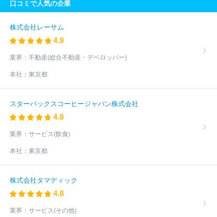
口コミで人気の企業
活協同組合コープかごしま
生活協同組合しまね
生活協同組合コ
ープいしかわ
生活協同組合コープながの
宮城県漁業協同組合
北海道森林組合連合会
生活協同組合コープあいづ
東京無線協同
株式会社レーサム
組合
日本労働者協同組合連合会センター事業団
船橋商工会議所
4.9
生活協同組合コープみやざき
上野村森林組合
熊本県海水養殖漁
業協同組合
コープさが生活協同組合
三重県農業協同組合中央会
業界：
不動産(総合不動産・デベロッパー)
阿蘇森林組合
全国共済農業協同組合連合会大分県本部労働組合
本社：
東京都
ながおか医療生活協同組合
松島医療生活協同組合
神流川森林組
合
賀茂地方森林組合
因島生活協同組合
福岡県醬油醸造協同組
合
こうち生活協同組合
生活協同組合くまもと
公益社団法人関
スターバックスコーヒージャパン株式会社
西経済連合会
福島第一食糧卸協同組合
京都府漁業協同組合
北
4.8
海道土質試験協同組合
協業組合太陽自動車工業
宮崎県森林組合
連合会
生活協同組合コープデリにいがた
久万広域森林組合
ろ
業界：
サービス(飲食)
っこう医療生活協同組合
美濃加茂福祉事業協同組合
生活協同組
合コープあきた
東京ほくと医療生活協同組合
生活協同組合コー
本社：
東京都
プおきなわ
生活協同組合とくしま生協
オール電算協同組合
津
南町森林組合
森林組合おおいがわ
岐阜県森林組合連合会
三井
造船生活協同組合
生活協同組合ひろしま
群馬県農業協同組合中
株式会社タマディック
央会
備中南森林組合
一宮生活協同組合
東京南部生活協同組
4.8
合
兵庫県手延素麵協同組合
福岡県高齢者福祉生活協同組合
会
津若松食肉事業協同組合
日南町森林組合
広島県シルバー福祉生
業界：
サービス(その他)