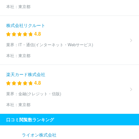
活協同組合
新潟かがやき農業協同組合
医療福祉生活協同組合お
本社：
東京都
おさか
ほか(251件)
株式会社リクルート
4.8
業界：
IT・通信(インターネット・Webサービス)
本社：
東京都
楽天カード株式会社
4.8
業界：
金融(クレジット・信販)
本社：
東京都
口コミ閲覧数ランキング
ライオン株式会社