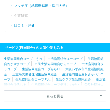
マッチ度（就職難易度・採用大学）
企業研究
口コミ・評価
サービス(協同組合) の人気企業をみる
生活協同組合コープこうべ
生活協同組合ユーコープ
生活協同組
合おかやまコープ
市民生活協同組合ならコープ
生活協同組合ラ
ラコープ
生活協同組合コープみらい
大阪いずみ市民生活協同組
合
三重県労働者住宅生活協同組合
生活協同組合おおさかパルコ
ープ
生活協同組合コープぎふ
生活クラブ生活協同組合
生活協
同組合ひろしま
生活協同組合コープデリにいがた
公益社団法人
関西経済連合会
生活協同組合コープみやざき
佐伯広域森林組合
上野村森林組合
生活協同組合コープやまぐち
神流川森林組合
もっと見る
生活協同組合コープながの
ながおか医療生活協同組合
北海道漁
業協同組合連合会
生活協同組合コープあいづ
東京ほくと医療生