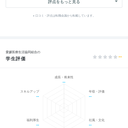
評点をもっと見る
※ 口コミ・評点は転職会議から転載しています。
愛媛医療生活協同組合の
--
学生評価
成長・将来性
--
スキルアップ
年収・評価
--
--
福利厚生
社風・文化
--
--