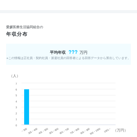
愛媛医療生活協同組合の
年収分布
???
平均年収
万円
※この情報は正社員・契約社員・派遣社員の回答者による回答データから算出しています。
（人）
7
6
5
4
3
2
1
0
~ 300
701 ~ 800
301 ~ 400
801 ~ 900
401 ~ 500
901 ~ 1000
501 ~ 600
601 ~ 700
1001 ~
（万円）