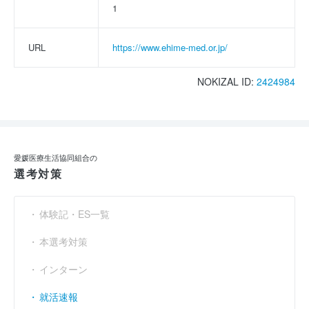
1
URL
https://www.ehime-med.or.jp/
NOKIZAL ID:
2424984
愛媛医療生活協同組合の
選考対策
体験記・ES一覧
本選考対策
インターン
就活速報