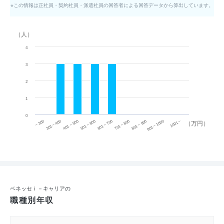
※この情報は正社員・契約社員・派遣社員の回答者による回答データから算出しています。
（人）
4
3
2
1
0
~ 300
701 ~ 800
301 ~ 400
801 ~ 900
401 ~ 500
901 ~ 1000
501 ~ 600
601 ~ 700
1001 ~
（万円）
ベネッセｉ－キャリアの
職種別年収