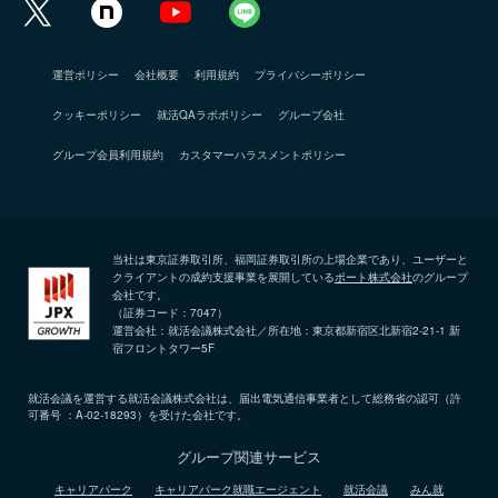
運営ポリシー
会社概要
利用規約
プライバシーポリシー
クッキーポリシー
就活QAラボポリシー
グループ会社
グループ会員利用規約
カスタマーハラスメントポリシー
当社は東京証券取引所、福岡証券取引所の上場企業であり、ユーザーと
クライアントの成約支援事業を展開している
ポート株式会社
のグループ
会社です。
（証券コード：7047）
運営会社：就活会議株式会社／所在地：東京都新宿区北新宿2-21-1 新
宿フロントタワー5F
就活会議を運営する就活会議株式会社は、届出電気通信事業者として総務省の認可（許
可番号 ：A-02-18293）を受けた会社です。