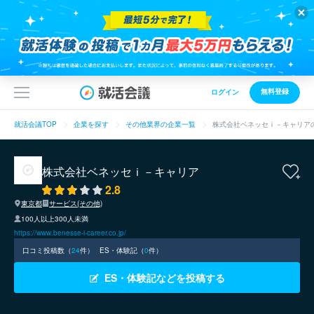
無料登録
ログイン
就活会議TOP
企業を探す
その他業界の企業一覧
株式会社ベネッセｉ－キャリア
株式会社ベネッセｉ－キャリア
2.8
東京都
サービス(その他)
100人以上300人未満
https://www.benesse-i-career.co.jp/
口コミ投稿数（
24
件）
ES・体験記（
0
件）
ES・体験記などを投稿する