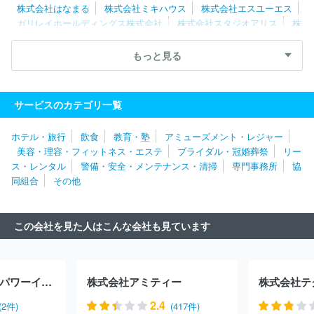
株式会社はなまる
株式会社ミキハウス
株式会社エスユーエス
ガリレイホールディングス株式会社
株式会社スタジオアリス
株
式会社システムサポートホールディングス
株式会社タナベコンサル
ティンググループ
ダイドーグループホールディングス株式会社
もっと見る
フジパングループ本社株式会社
三菱自動車エンジニアリング株式
会社
ＡＺ‐ＣＯＭ丸和ホールディングス株式会社
株式会社メディ
ウェル
株式会社ホンダテクノフォート
ニッコンホールディング
サービスのカテゴリ一覧
ス株式会社
ＲＸ Ｊａｐａｎ合同会社
株式会社レイヤーズ・コ
ンサルティング
株式会社シミズオクト
株式会社タマディック
ホテル・旅行
飲食
教育・塾
アミューズメント・レジャー
株式会社ベネフィット・ワン
株式会社トリート
日揮ホールディ
美容・理容・フィットネス・エステ
ブライダル・冠婚葬祭
リー
ングス株式会社
三井不動産レジデンシャルサービス株式会社
株
ス・レンタル
警備・安全・メンテナンス・清掃
専門事務所
協
式会社アルトナー
株式会社ワールドストアパートナーズ
株式会
同組合
その他
社マーキュリー
イオン株式会社
株式会社ネオキャリア
株式会
社ヒューマネージ
株式会社コンベンションリンケージ
株式会社
エー・ピーホールディングス
株式会社ジャステック
株式会社第
この会社を見た人はこんな会社も見ています
一ライフグループ
株式会社チェッカーサポート
株式会社レゾナ
ック・ホールディングス
株式会社ベルパーク
株式会社ＢＲＥＸ
Ａ Ｔｅｃｈｎｏｌｏｇｙ
株式会社エル・ティー・エス
株式会
社レジェンド・アプリケーションズ
株式会社キタムラ
ＤＯＷＡ
株式会社グリーンパワーインベストメント
株式会社アミティー
株式会社テ
ホールディングス株式会社
ＮＧＢ株式会社
株式会社ジェイエイ
シーリクルートメント
アース環境サービス株式会社
グリーホー
2.4
(2件)
(417件)