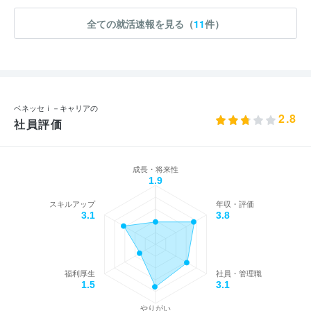
全ての就活速報を見る（
11
件）
ベネッセｉ－キャリアの
2.8
社員評価
成長・将来性
1.9
スキルアップ
年収・評価
3.1
3.8
福利厚生
社員・管理職
1.5
3.1
やりがい