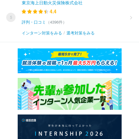
東京海上日動火災保険株式会社
4.4
5
評判・口コミ
（4396件）
インターン対策をみる
/
選考対策をみる