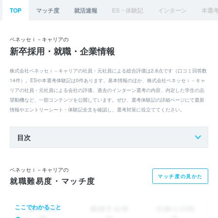
TOP
マッチ度
就活速報
ES・体験記
インターン
本選
ベネッセｉ－キャリアの
新卒採用・就職・企業情報
株式会社ベネッセｉ－キャリアの社員・元社員による総合評価は2.8点です（口コミ回答数
14件）。ESや本選考体験記は0件あります。基本情報のほか、株式会社ベネッセｉ－キャ
リアの社員・元社員による会社の評価、過去のインターン選考の内容、内定した学生の志
望動機など、一部コンテンツを公開しています。ぜひ、選考体験記の詳細ページにて最新
情報やエントリーシート・体験記全文を確認し、選考対策に役立ててください。
目次
ベネッセｉ－キャリアの
マッチ度の見かた
就職難易度・マッチ度
ここでわかること