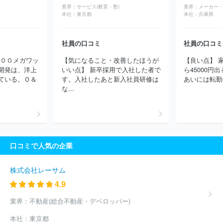
ルディングス株式会社
株式会社構造計画研究所
株式会社メディ
業界：
サービス(教育・塾)
業界：
サイエンスプラニング
ＧＭＯペイメントゲートウェイ株式会社
本社：
東京都
本社：
兵庫県
独立行政法人日本貿易振興機構
ＴＯＰＰＡＮホールディングス株
式会社
株式会社永谷園ホールディングス
アデコ株式会社
株式
社員の口コミ
社員の口コミ
会社パソナテック
インフォテック・サービス株式会社
パーソル
テンプスタッフ株式会社
パーソルテクノロジースタッフ株式会社
８００メガワッ
【気になること・改善したほうが
【良い点】 家
株式会社サニーサイドアップグループ
株式会社ジェイック
ディ
開発は、洋上
いい点】 新卒採用で入社した者で
ら45000円
ップ株式会社
株式会社リクルートメディカルキャリア
三菱ケミ
ている。Ｏ＆
す。入社したあと新入社員研修は
あいには転勤手
カルシステム株式会社
株式会社フロンティアインターナショナル
な...
株式会社リクルートスタッフィング
エン株式会社
マンパワーグ
ループ株式会社
ソーバル株式会社
株式会社フルキャストホール
ディングス
キャプラン株式会社
三菱電機エンジニアリング株式
会社
株式会社コーエーテクモホールディングス
ブリッジインタ
ーナショナルグループ株式会社
京西テクノス株式会社
株式会社
口コミで人気の企業
シグマクシス・ホールディングス
株式会社アルプス技研
ＳＢＩ
ホールディングス株式会社
株式会社明電舎
株式会社コングレ
株式会社パソナグループ
ソフトバンクグループ株式会社
株式会
株式会社レーサム
社丸井グループ
株式会社ケーユーホールディングス
東芝プラン
4.9
トシステム株式会社
ヒューマンリソシア株式会社
株式会社コー
セーホールディングス
ＡＫＫＯＤｉＳコンサルティング株式会社
業界：
不動産(総合不動産・デベロッパー)
株式会社博報堂プロダクツ
株式会社ラクス
日本総合住生活株式
本社：
東京都
会社
株式会社綜合キャリアオプション
三菱電機プラントエンジ