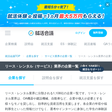
無料登録
ログイン
企業検索
説明会
就活支援
ES・体験記
就活速報
QAラ
就活会議TOP
企業を探す
サービス業界の企業一覧
リース・レンタル業界の企業
リース・レンタル（サービス）業界の企業一覧（全1,108社）
就活をサポート!
企業を探す
説明会を探す
就活支援を探す
リース・レンタル業界に分類される1,108社の企業一覧です。リース・レン
タル業界は、OA機器や建設機械、自動車など、企業や個人が必要とする
様々なモノを貸し出し、効率的な資産活用を支援します。各企業の年収や福
利厚生といった情報だけでなく、選考やインターンに参加した学生の体験談