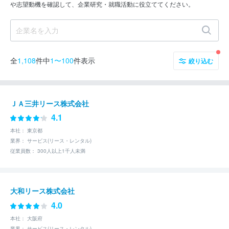
や志望動機を確認して、企業研究・就職活動に役立ててください。
全
1,108
件中
1〜100
件表示
絞り込む
ＪＡ三井リース株式会社
4.1
本社： 東京都
業界： サービス(リース・レンタル)
従業員数： 300人以上1千人未満
大和リース株式会社
4.0
本社： 大阪府
業界： サービス(リース・レンタル)