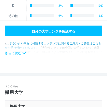
D
8
%
10
%
その他
6
%
6
%
自分の大学ランクを確認する
※
大学ランクやそれに付随するコンテンツに関するご意見・ご要望はこちら
から受け付けております。
「大学ランク」では全国の大学をなるべく網羅
的・定量的に分類するため、偏差値による大学のグループ分けを採用してい
さらに読む
ます。しかし、このグループ分けは一般的な感覚とは一致しないこともある
ことは事実です。そこで、大学ランクやそれに付随したコンテンツについ
て、大学生のみなさんの感想やご意見・ご要望を受け付けております。な
お、頂いた内容には返信を実施しておりませんので、予めご了承ください。
内容は必ず拝見のうえ、サービス改善に活かしてまいります。
※就活会議は、就活生のみなさんに就職活動において自分らしい意思決定を
していただけるよう、就職活動の「情報格差の解消」と「効率化」を手助け
ＪＣＯＭの
するコンテンツを発信しております。大学偏差値別応募実績のデータは、全
採用大学
国の大学を偏差値別に分類した選考通過率のデータです。どのような大学か
らどれくらいの選考通過者が存在しているかを可視化することで、選考を受
ける企業を選択するときの参考にしていただきたいという思いで公開をして
採用大学
います。このデータでは、全国の大学の選考通過率を公開するにあたり、全