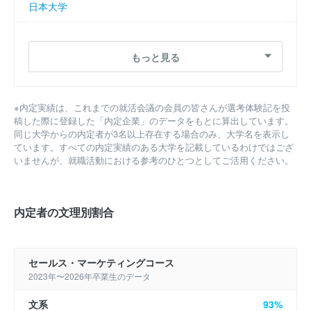
日本大学
同志社大学
もっと見る
関西大学
近畿大学
※内定実績は、これまでの就活会議の会員の皆さんが選考体験記を投
稿した際に登録した「内定企業」のデータをもとに算出しています。
関西学院大学
同じ大学からの内定者が3名以上存在する場合のみ、大学名を表示し
ています。すべての内定実績のある大学を記載しているわけではござ
学習院大学
いませんが、就職活動における参考のひとつとしてご活用ください。
慶應義塾大学
内定者の文理別割合
成蹊大学
東京女子大学
セールス・マーケティングコース
2023年〜2026年卒業生のデータ
東洋大学
文系
93%