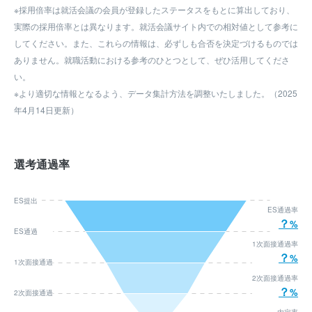
※採用倍率は就活会議の会員が登録したステータスをもとに算出しており、
実際の採用倍率とは異なります。就活会議サイト内での相対値として参考に
してください。また、これらの情報は、必ずしも合否を決定づけるものでは
ありません。就職活動における参考のひとつとして、ぜひ活用してくださ
い。
※より適切な情報となるよう、データ集計方法を調整いたしました。（2025
年4月14日更新）
選考通過率
ES提出
ES通過率
？
ES通過
1次面接通過率
？
1次面接通過
2次面接通過率
？
2次面接通過
内定率