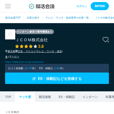
無料登録
ログイン
就活会議TOP
企業を探す
テレビ・ラジオ・放送業界の企業一覧
ＪＣＯＭ株式会
インターン参加で選考優遇あり
ＪＣＯＭ株式会社
3.8
東京都
広告・マスコミ(テレビ・ラジオ・放送)
1万人以上
https://www.jcom.co.jp/corporate/
口コミ投稿数（
3175
件）
ES・体験記（
185
件）
ES・体験記などを投稿する
TOP
マッチ度
就活速報
ES・体験記
インターン
本選
ＪＣＯＭの