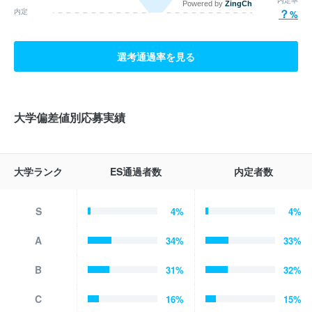
Powered by
ZingChart
？
内定
選考通過率を見る
大学偏差値別応募実績
大学ランク
ES通過者数
内定者数
S
4
%
4
%
A
34
%
33
%
B
31
%
32
%
C
16
%
15
%