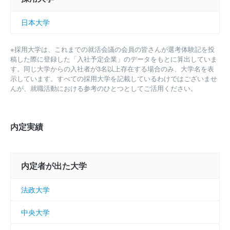
国の大学をなるべく網羅的・定量的に分類できる指標として、偏差値による
大学のグループ分けを採用しています。偏差値は必ずしも一般的な感覚とは
日本大学
一致しないことがあります。また、学校の偏差値や学歴のみが就職活動を決
定付けるわけでは決してありません。それらのことをご留意のうえで、全国
の大学を網羅的・定量的に分類できる指標として偏差値を採用していること
※採用大学は、これまでの就活会議の会員の皆さんが選考体験記を投
を改めてご理解いただき、あくまでも一つの情報として、参考にしていただ
稿した際に登録した「入社予定企業」のデータをもとに算出していま
きますようお願いいたします。
す。同じ大学からの入社者が3名以上存在する場合のみ、大学名を表
示しています。すべての採用大学を記載しているわけではございませ
んが、就職活動における参考のひとつとしてご活用ください。
内定実績
内定者が出た大学
法政大学
中央大学