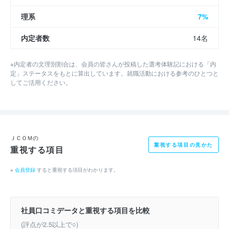
明治大学
理系
7%
立教大学
内定者数
14名
早稲田大学
※内定者の文理別割合は、会員の皆さんが投稿した選考体験記における「内
立命館大学
定」ステータスをもとに算出しています。就職活動における参考のひとつと
してご活用ください。
ＪＣＯＭの
重視する項目の見かた
重視する項目
※
会員登録
すると重視する項目がわかります。
社員口コミデータと重視する項目を比較
(評点が2.5以上で○)