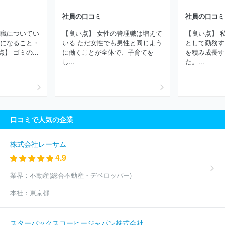
社員の口コミ
社員の口コミ
役職についてい
【良い点】 女性の管理職は増えて
【良い点】 
気になること・
いる ただ女性でも男性と同じよう
として勤務す
 ゴミの...
に働くことが全体で、子育てを
を積み成長す
し...
た。...
口コミで人気の企業
株式会社レーサム
4.9
業界：
不動産(総合不動産・デベロッパー)
本社：
東京都
スターバックスコーヒージャパン株式会社