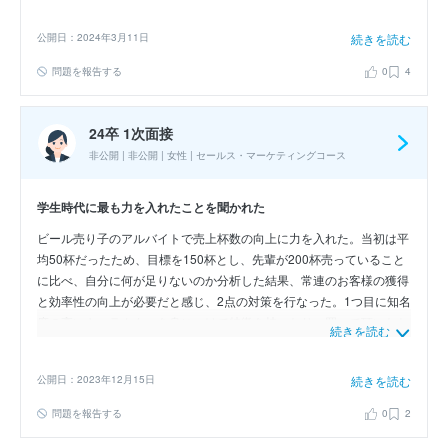
の作品を見直して自分の作品は印象が薄いといったことを発見しまし
た。そこで、2年次では印象に残るように大胆な構図に挑戦して工夫
公開日：2024年3月11日
続きを読む
した結果、賞をいただくことができました。こうした経験から、私の
強みは、目標意識を持ち、粘り強く努力する力だと考えています。以
問題を報告する
0
4
上です。ありがとうございました。
24卒 1次面接
非公開 | 非公開 | 女性 | セールス・マーケティングコース
学生時代に最も力を入れたことを聞かれた
ビール売り子のアルバイトで売上杯数の向上に力を入れた。当初は平
均50杯だったため、目標を150杯とし、先輩が200杯売っていること
に比べ、自分に何が足りないのか分析した結果、常連のお客様の獲得
と効率性の向上が必要だと感じ、2点の対策を行なった。1つ目に知名
度の高いキャラクターを身につけて特徴を持ったり、買って頂いたお
続きを読む
客様のお顔と席を憶え、積極的に話しかけたりした。2つ目に注ぎ方
や歩き方の工夫、試合状況を見ながら移動することを徹底した。これ
公開日：2023年12月15日
続きを読む
らの結果、約4カ月で目標の150杯を達成することができた。
問題を報告する
0
2