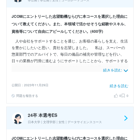
JCOMにエントリーした志望動機ならびに本コースを選択した理由に
ついて教えてください。また、本領域で活かせそうな経験やスキル、
資格等について自由にアピールしてください。(400字)
人や会社をサポートすることを通じ、お客様の暮らしを支え、生活
を豊かにしたいと思い、貴社を志望しました。 私は、スーパーの
惣菜部門でのアルバイトで、毎日の備品の補充や管理などを行い、
日々の業務が円滑に進むようにサポートしたことから、サポートする
ことにやりがいを感じています。そのため、上記の思いを持ちまし
続きを読む
た。 貴社は、幅広い事業を通じてお客様の暮らしを支え、生活を
豊かにし感動や快適な暮らしを提供している点に魅力を感じました。
公開日：2023年11月29日
続きを読む
また、財務状況を把握し、組織全体をサポートしたいと考え、経理
職を志望しています。私は、日商簿記3級の資格を持っており、現在
問題を報告する
0
0
は2級を勉強中です。そのため、そうした知識も活かし、組織全体を
サポートしたいと考え、貴社の経理職を志望しています。
24卒 本選考ES
日本大学 | 文理学部 | 女性 | データサイエンスコース
JCOMにエントリーした志望動機ならびに本コースを選択した理由に