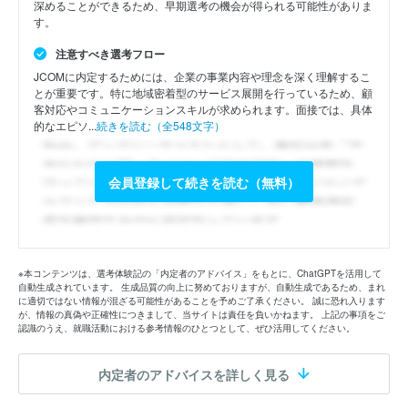
深めることができるため、早期選考の機会が得られる可能性がありま
す。
注意すべき選考フロー
JCOMに内定するためには、企業の事業内容や理念を深く理解するこ
とが重要です。特に地域密着型のサービス展開を行っているため、顧
客対応やコミュニケーションスキルが求められます。面接では、具体
的なエピソ...
続きを読む（全548文字）
会員登録して続きを読む（無料）
※本コンテンツは、選考体験記の「内定者のアドバイス」をもとに、ChatGPTを活用して
自動生成されています。 生成品質の向上に努めておりますが、自動生成であるため、まれ
に適切ではない情報が混ざる可能性があることを予めご了承ください。 誠に恐れ入ります
が、情報の真偽や正確性につきまして、当サイトは責任を負いかねます。 上記の事項をご
認識のうえ、就職活動における参考情報のひとつとして、ぜひ活用してください。
内定者のアドバイスを詳しく見る