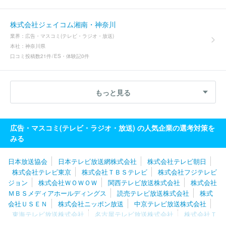
株式会社ジェイコム湘南・神奈川
業界：
広告・マスコミ(テレビ・ラジオ・放送)
本社：
神奈川県
口コミ投稿数
21件
ES・体験記
0件
もっと見る
広告・マスコミ(テレビ・ラジオ・放送) の人気企業の選考対策を
みる
日本放送協会
日本テレビ放送網株式会社
株式会社テレビ朝日
株式会社テレビ東京
株式会社ＴＢＳテレビ
株式会社フジテレビ
ジョン
株式会社ＷＯＷＯＷ
関西テレビ放送株式会社
株式会社
ＭＢＳメディアホールディングス
読売テレビ放送株式会社
株式
会社ＵＳＥＮ
株式会社ニッポン放送
中京テレビ放送株式会社
東海テレビ放送株式会社
名古屋テレビ放送株式会社
株式会社Ｔ
ＢＳスパークル
スカパーＪＳＡＴ株式会社
テレビ大阪株式会社