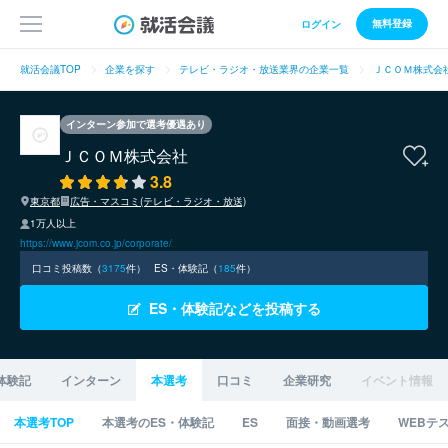
無料登録
ログイン
就活会議TOP
企業を探す
テレビ・ラジオ・放送業界の企業一覧
ＪＣＯＭ株式会
インターン参加で選考優遇あり
ＪＣＯＭ株式会社
3.8
東京都
広告・マスコミ(テレビ・ラジオ・放送)
1万人以上
https://www.jcom.co.jp/corporate/
口コミ投稿数（
3175
件）
ES・体験記（
185
件）
ES・体験記などを投稿する
体験記
インターン
本選考
口コミ
企業研究
イベント情報
本選考TOP
本選考のES・体験記
ES
面接・動画選考
WEBテ