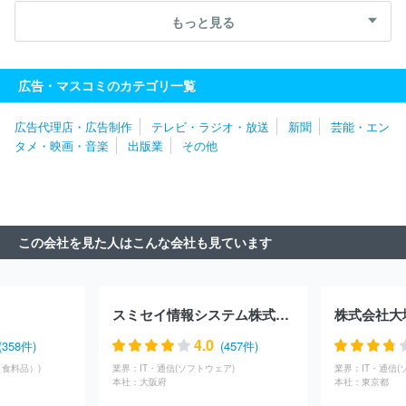
株式会社ＴＢＳラジオ
株式会社テレビ西日本
株式会社文化放
もっと見る
送
株式会社ＣＢＣテレビ
株式会社福岡放送
東京メトロポリタ
ンテレビジョン株式会社
スカパーＪＳＡＴ株式会社
株式会社Ｍ
ＢＳ企画
テレビ愛知株式会社
イッツ・コミュニケーションズ株
広告・マスコミのカテゴリ一覧
式会社
札幌テレビ放送株式会社
株式会社エフエム東京
株式会
社毎日放送
株式会社ＦＭ８０２
株式会社サンテレビジョン
株
広告代理店・広告制作
テレビ・ラジオ・放送
新聞
芸能・エン
式会社東日本放送
株式会社静岡朝日テレビ
株式会社ＢＳ日テレ
タメ・映画・音楽
出版業
その他
株式会社宮城テレビ放送
株式会社ＢＳ－ＴＢＳ
株式会社テレビ
静岡
株式会社中国放送
株式会社テレビ埼玉
東北放送株式会
社
千葉テレビ放送株式会社
株式会社ビーエスフジ
北海道文化
放送株式会社
株式会社テレビ神奈川
株式会社静岡第一テレビ
静岡放送株式会社
株式会社テレビ新広島
北海道放送株式会社
この会社を見た人はこんな会社も見ています
スミセイ情報システム株式会社
株式会社大
4.0
(358件)
(457件)
食料品）)
業界：
IT・通信(ソフトウェア)
業界：
IT・通信(
本社：
大阪府
本社：
東京都