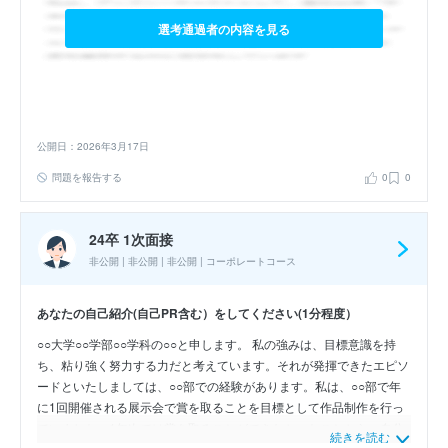
選考通過者の内容を見る
公開日：2026年3月17日
問題を報告する
0
0
24卒 1次面接
非公開 | 非公開 | 非公開 | コーポレートコース
あなたの自己紹介(自己PR含む）をしてください(1分程度）
○○大学○○学部○○学科の○○と申します。 私の強みは、目標意識を持
ち、粘り強く努力する力だと考えています。それが発揮できたエピソ
ードといたしましては、○○部での経験があります。私は、○○部で年
に1回開催される展示会で賞を取ることを目標として作品制作を行っ
ていました。1年次では賞を取ることができなかったことから、自分
続きを読む