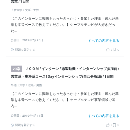
営業 / 1日間
上智大学 / 文系 / 女性
【このインターンに興味をもったきっかけ・参加した理由・選んだ基
準を本音ベースで教えてください。】ケーブルテレビが大好きだっ
た...
すべての内容を見る
公開日：2019年7月25日
問題を報告する
0
0
ＪＣＯＭ / インターン / 志望動機・インターンシップ参加前 /
20卒
営業系・事務系コース1Dayインターンシップ(自己分析編) / 1日間
早稲田大学 / 理系 / 男性
【このインターンに興味をもったきっかけ・参加した理由・選んだ基
準を本音ベースで教えてください。】ケーブルテレビ事業領域で国
内...
すべての内容を見る
公開日：2019年4月11日
問題を報告する
0
0