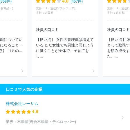
4.0
(358件)
(457件)
株式会社ＮＳＴ新潟総合テレビ
株式会社ＵＳＥＮ
名古屋テレビ
食料品）)
業界：
IT・通信(ソフトウェア)
業界：
IT・通信(
放送株式会社
株式会社キッズステーション
東京ケーブルネット
本社：
大阪府
本社：
東京都
ワーク株式会社
株式会社福岡放送
株式会社熊本放送
四国放送
株式会社
株式会社長崎国際テレビ
北陸放送株式会社
テレビ大
社員の口コミ
社員の口コミ
阪株式会社
株式会社京都放送
福井テレビジョン放送株式会社
石川テレビ放送株式会社
北陸朝日放送株式会社
株式会社ぷろぺ
役職についてい
【良い点】 女性の管理職は増えて
【良い点】 
ら
株式会社ベイエフエム
株式会社テレビ新潟放送網
株式会社
気になること・
いる ただ女性でも男性と同じよう
として勤務す
ケーブルメディアワイワイ
株式会社あいテレビ
株式会社エフエ
 ゴミの...
に働くことが全体で、子育てを
を積み成長す
ム滋賀
株式会社鹿児島讀賣テレビ
株式会社長野放送
株式会社
し...
た。...
テレビ信州
株式会社岩手めんこいテレビ
日本海テレビジョン放
送株式会社
株式会社エヌ・シィ・ティ
鹿沼ケーブルテレビ株式
会社
佐野ケーブルテレビ株式会社
株式会社ケーブルテレビ佐伯
有限会社峡西シーエーテーブイ
伊万里ケーブルテレビジョン株式
会社
臼杵ケーブルネット株式会社
株式会社ケーブルネットワー
口コミで人気の企業
ク西瀬戸
西海テレビ株式会社
株式会社秋田ケーブルテレビ
株
式会社鈴鹿メディアパーク
株式会社鹿児島放送
ほか(369件)
株式会社レーサム
4.9
業界：
不動産(総合不動産・デベロッパー)