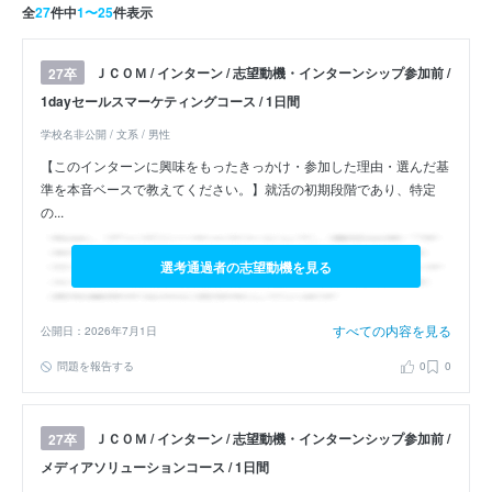
全
27
件中
1〜25
件表示
ＪＣＯＭ / インターン / 志望動機・インターンシップ参加前 /
27卒
1dayセールスマーケティングコース / 1日間
学校名非公開 / 文系 / 男性
【このインターンに興味をもったきっかけ・参加した理由・選んだ基
準を本音ベースで教えてください。】就活の初期段階であり、特定
の...
選考通過者の志望動機を見る
すべての内容を見る
公開日：2026年7月1日
問題を報告する
0
0
ＪＣＯＭ / インターン / 志望動機・インターンシップ参加前 /
27卒
メディアソリューションコース / 1日間