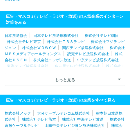
広告・マスコミ(テレビ・ラジオ・放送) の人気企業のインターン
対策をみる
日本放送協会
日本テレビ放送網株式会社
株式会社テレビ朝日
株式会社テレビ東京
株式会社ＴＢＳテレビ
株式会社フジテレビ
ジョン
株式会社ＷＯＷＯＷ
関西テレビ放送株式会社
株式会社
ＭＢＳメディアホールディングス
読売テレビ放送株式会社
株式
会社ＵＳＥＮ
株式会社ニッポン放送
中京テレビ放送株式会社
東海テレビ放送株式会社
名古屋テレビ放送株式会社
株式会社Ｔ
ＢＳスパークル
スカパーＪＳＡＴ株式会社
テレビ大阪株式会社
株式会社テレビ西日本
ＫＢＣグループホールディングス株式会社
もっと見る
株式会社福岡放送
スカパーＪＳＡＴ株式会社
イッツ・コミュニ
ケーションズ株式会社
北海道テレビ放送株式会社
株式会社毎日
放送
株式会社仙台放送
株式会社東日本放送
株式会社静岡朝日
広告・マスコミ(テレビ・ラジオ・放送) の企業をすべて見る
テレビ
株式会社宮城テレビ放送
株式会社テレビ静岡
北海道文
化放送株式会社
株式会社瀨戸内海放送
株式会社日本入試センタ
株式会社メック
大分ケーブルテレコム株式会社
熊本朝日放送株
ー
株式会社広島ホームテレビ
株式会社サガテレビ
株式会社テ
式会社
株式会社テレビ熊本
株式会社中海テレビ放送
株式会社
レビ新潟放送網
株式会社福島中央テレビ
株式会社静岡第一テレ
倉敷ケーブルテレビ
山隂中央テレビジヨン放送株式会社
株式会
ビ
静岡放送株式会社
株式会社テレビ新広島
北海道放送株式会