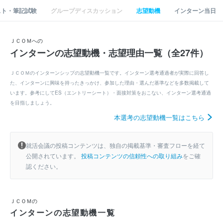
スト・筆記試験
グループディスカッション
志望動機
インターン当日
ＪＣＯＭへの
インターンの志望動機・志望理由一覧（全27件）
ＪＣＯＭのインターンシップの志望動機一覧です。インターン選考通過者が実際に回答し
た、インターンに興味を持ったきっかけ、参加した理由・選んだ基準などを多数掲載して
います。参考にしてES（エントリーシート）・面接対策をおこない、インターン選考通過
を目指しましょう。
本選考の志望動機一覧はこちら
就活会議の投稿コンテンツは、独自の掲載基準・審査フローを経て
公開されています。
投稿コンテンツの信頼性への取り組み
をご確
認ください。
ＪＣＯＭの
インターンの志望動機一覧