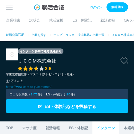
無料登録
ログイン
企業検索
説明会
就活支援
ES・体験記
就活速報
QAラ
就活会議TOP
企業を探す
テレビ・ラジオ・放送業界の企業一覧
ＪＣＯＭ株式会
インターン参加で選考優遇あり
ＪＣＯＭ株式会社
3.8
東京都
広告・マスコミ(テレビ・ラジオ・放送)
1万人以上
https://www.jcom.co.jp/corporate/
口コミ投稿数（
3175
件）
ES・体験記（
185
件）
ES・体験記などを投稿する
TOP
マッチ度
就活速報
ES・体験記
インターン
本選