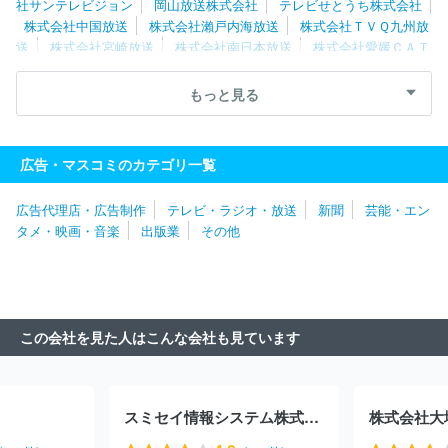
社サンテレビジョン
岡山放送株式会社
テレビせとうち株式会社
社
朝日放送テレビ株式会社
株式会社インテック
ケーブルテレ
株式会社中国放送
株式会社瀨戸内海放送
株式会社ＴＶＱ九州放
ビ株式会社
琉球放送株式会社
株式会社キャッチネットワーク
送
株式会社宮崎放送
株式会社南日本放送
株式会社愛媛ＣＡＴ
スターキャット株式会社
株式会社山梨放送
ＣＣＮｅｔ株式会
Ｖ
鹿児島テレビ放送株式会社
稲沢シーエーティーヴィ株式会社
社
株式会社ＮＳＴ新潟総合テレビ
株式会社テレビ静岡
読売テレビ放送株式会社
長野朝日放送株式
もっと見る
会社
知多メディアスネットワーク株式会社
株式会社ＭＢＳメデ
ィアホールディングス
テレビ愛知株式会社
ひまわりネットワー
ク株式会社
信越放送株式会社
中京テレビ放送株式会社
関西テ
広告・マスコミのカテゴリ一覧
レビ放送株式会社
株式会社東日本放送
株式会社仙台放送
株式
会社テレビユー山形
山形放送株式会社
株式会社さくらんぼテレ
広告代理店・広告制作
テレビ・ラジオ・放送
新聞
芸能・エン
ビジョン
福島テレビ株式会社
株式会社福島中央テレビ
株式会
タメ・映画・音楽
出版業
その他
社福島放送
北海道文化放送株式会社
株式会社テレビユー福島
北海道テレビ放送株式会社
株式会社宮城テレビ放送
札幌テレビ
放送株式会社
本庄ケーブルテレビ株式会社
株式会社テレビ北海
道
ケーブルテレビ株式会社
北海道放送株式会社
株式会社テレ
ビ朝日
株式会社日本入試センター
株式会社ＴＢＳテレビ
日本
この会社を見た人はこんな会社も見ています
放送協会
湘南ケーブルネットワーク株式会社
株式会社ミュージ
ックエアポート
株式会社エフエム東京
スカパーＪＳＡＴ株式会
社
ＹＯＵテレビ株式会社
株式会社ＷＯＷＯＷ
日本テレビ放送
網株式会社
株式会社フジテレビジョン
キャンシステム株式会社
スミセイ情報システム株式会社
株式会社大
東京メトロポリタンテレビジョン株式会社
株式会社テレビ東京
スカパーＪＳＡＴ株式会社
ディズニー・ネットワークス株式会社