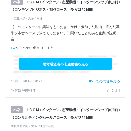
ＪＣＯＭ / インターン / 志望動機・インターンシップ参加前 /
25卒
【コンテンツビジネス・制作コース】受入型 / 2日間
同志社大学 / 文系 / 男性
【このインターンに興味をもったきっかけ・参加した理由・選んだ基
準を本音ベースで教えてください。】聞いたことのある企業の説明
会...
1人
が「いいね・保存」しました
選考通過者の志望動機を見る
すべての内容を見る
公開日：2024年7月12日
問題を報告する
0
1
ＪＣＯＭ / インターン / 志望動機・インターンシップ参加前 /
25卒
【コンサルティングセールスコース】受入型 / 1日間
学校名非公開 / 文系 / 性別非公開