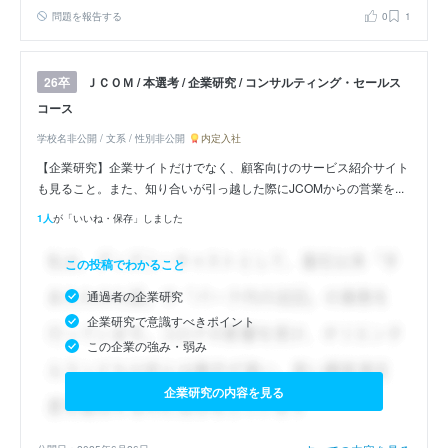
問題を報告する
0
1
ＪＣＯＭ / 本選考 / 企業研究 / コンサルティング・セールス
26卒
コース
学校名非公開 / 文系 / 性別非公開
内定入社
【企業研究】企業サイトだけでなく、顧客向けのサービス紹介サイト
も見ること。また、知り合いが引っ越した際にJCOMからの営業を...
1人
が「いいね・保存」しました
この投稿でわかること
通過者の企業研究
企業研究で意識すべきポイント
この企業の強み・弱み
企業研究の内容を見る