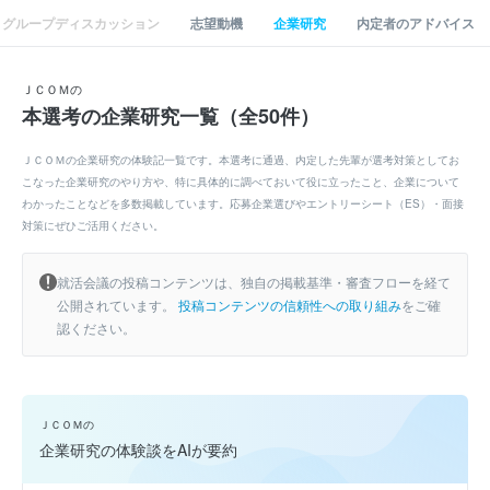
グループディスカッション
志望動機
企業研究
内定者のアドバイス
ＪＣＯＭの
本選考の企業研究一覧（全50件）
ＪＣＯＭの企業研究の体験記一覧です。本選考に通過、内定した先輩が選考対策としてお
こなった企業研究のやり方や、特に具体的に調べておいて役に立ったこと、企業について
わかったことなどを多数掲載しています。応募企業選びやエントリーシート（ES）・面接
対策にぜひご活用ください。
就活会議の投稿コンテンツは、独自の掲載基準・審査フローを経て
公開されています。
投稿コンテンツの信頼性への取り組み
をご確
認ください。
ＪＣＯＭの
企業研究の体験談をAIが要約