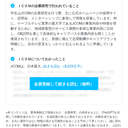
ＪＣＯＭの企業研究で行われていること
学生はJCOMの企業研究を行う際、主に公式ホームページや採用サイ
ト、説明会、インターンシップに参加して情報を収集しています。特
に、ケーブルテレビ業界の最大手であるJCOMの事業内容や特徴を理
解するために、地域密着型のサービス展開や多様な事業内容に注目
し、OB訪問を通じて具体的なキャリアパスや業務内容を聞くことが
推奨されています。また、面接に備えて志望動機やキャリアプランを
明確にし、自分の意見をしっかりと伝えられるように準備していま
す。
ＪＣＯＭについてわかったこと
JCOMは、日本最大...
続きを読む（全229文字）
会員登録して続きを読む（無料）
※本コンテンツは、選考体験記で投稿された「企業研究」の内容をもとに、ChatGPTを活
用して自動生成されています。 生成品質の向上に努めておりますが、自動生成であるた
め、まれに適切ではない情報が混ざる可能性があることを予めご了承ください。 誠に恐れ
入りますが、情報の真偽や正確性につきまして、当サイトは責任を負いかねます。 上記の