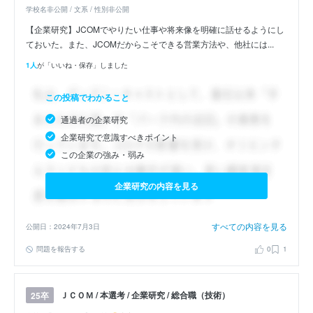
学校名非公開 / 文系 / 性別非公開
【企業研究】JCOMでやりたい仕事や将来像を明確に話せるようにし
ておいた。また、JCOMだからこそできる営業方法や、他社には...
1人
が「いいね・保存」しました
この投稿でわかること
通過者の企業研究
企業研究で意識すべきポイント
この企業の強み・弱み
企業研究の内容を見る
すべての内容を見る
公開日：2024年7月3日
問題を報告する
0
1
ＪＣＯＭ / 本選考 / 企業研究 / 総合職（技術）
25卒