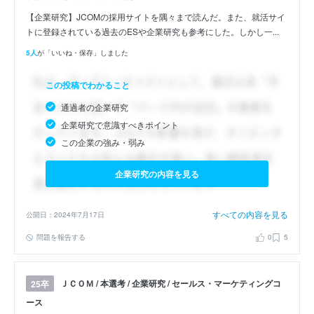
【企業研究】JCOMの採用サイトを隅々まで読んだ。また、就活サイ
トに登録されている過去のESや企業研究も参考にした。しかし一...
5人
が「いいね・保存」しました
この投稿でわかること
通過者の企業研究
企業研究で意識すべきポイント
この企業の強み・弱み
企業研究の内容を見る
すべての内容を見る
公開日：2024年7月17日
問題を報告する
0
5
ＪＣＯＭ / 本選考 / 企業研究 / セールス・マーケティングコ
25卒
ース