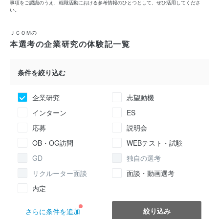
事項をご認識のうえ、就職活動における参考情報のひとつとして、ぜひ活用してくださ
い。
ＪＣＯＭの
本選考の企業研究の体験記一覧
条件を絞り込む
企業研究
志望動機
インターン
ES
応募
説明会
OB・OG訪問
WEBテスト・試験
GD
独自の選考
リクルーター面談
面談・動画選考
内定
絞り込み
さらに条件を追加