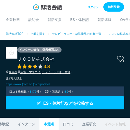
無料登録
ログイン
企業検索
説明会
就活支援
ES・体験記
就活速報
QAラ
就活会議TOP
企業を探す
テレビ・ラジオ・放送業界の企業一覧
ＪＣＯＭ株式会
インターン参加で選考優遇あり
ＪＣＯＭ株式会社
3.8
東京都
広告・マスコミ(テレビ・ラジオ・放送)
1万人以上
https://www.jcom.co.jp/corporate/
口コミ投稿数（
3175
件）
ES・体験記（
185
件）
ES・体験記などを投稿する
体験記
インターン
本選考
口コミ
企業研究
イベント情報