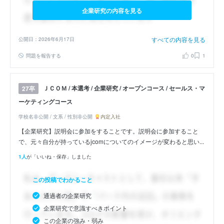
企業研究の内容を見る
すべての内容を見る
公開日：2026年6月17日
問題を報告する
0
1
ＪＣＯＭ / 本選考 / 企業研究 / オープンコース / セールス・マ
27卒
ーケティングコース
学校名非公開 / 文系 / 性別非公開
内定入社
【企業研究】説明会に参加をすることです。説明会に参加すること
で、元々自分が持っているjcomについてのイメージが変わると思い...
1人
が「いいね・保存」しました
この投稿でわかること
通過者の企業研究
企業研究で意識すべきポイント
この企業の強み・弱み