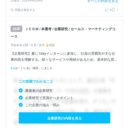
すべての内容を見る
公開日：2025年6月26日
問題を報告する
0
1
ＪＣＯＭ / 本選考 / 企業研究 / セールス・マーケティングコ
26卒
ース
学校名非公開 / 文系 / 女性
内定
【企業研究】夏に1dayインターンに参加し、社員の雰囲気や主な仕
事内容を理解する。様々なサービスや商材があるため、基本的な部...
3人
が「いいね・保存」しました
この投稿でわかること
通過者の企業研究
企業研究で意識すべきポイント
この企業の強み・弱み
企業研究の内容を見る