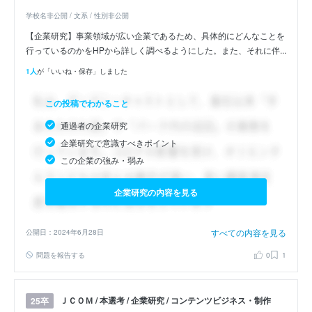
学校名非公開 / 文系 / 性別非公開
【企業研究】事業領域が広い企業であるため、具体的にどんなことを
行っているのかをHPから詳しく調べるようにした。また、それに伴...
1人
が「いいね・保存」しました
この投稿でわかること
通過者の企業研究
企業研究で意識すべきポイント
この企業の強み・弱み
企業研究の内容を見る
すべての内容を見る
公開日：2024年6月28日
問題を報告する
0
1
ＪＣＯＭ / 本選考 / 企業研究 / コンテンツビジネス・制作
25卒