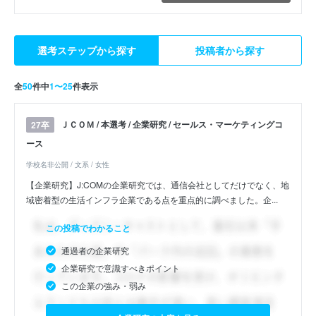
選考ステップから探す
投稿者から探す
全
50
件中
1〜25
件表示
ＪＣＯＭ / 本選考 / 企業研究 / セールス・マーケティングコ
27卒
ース
学校名非公開 / 文系 / 女性
【企業研究】J:COMの企業研究では、通信会社としてだけでなく、地
域密着型の生活インフラ企業である点を重点的に調べました。企...
この投稿でわかること
通過者の企業研究
企業研究で意識すべきポイント
この企業の強み・弱み