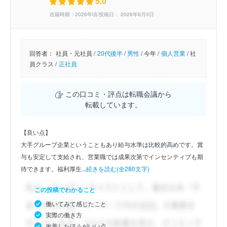
5.0
在籍時期：2026年頃/投稿日： 2026年6月3日
回答者：
社員・元社員 /
20代後半
/
男性
/
今年 /
個人営業
/
社
員クラス /
正社員
この口コミ・評点は転職会議から
転載しています。
【良い点】
大手グループ企業ということもあり給与水準は比較的高めです。賞
与も安定して支給され、営業職では成果次第でインセンティブも期
待できます。福利厚生...
続きを読む(全280文字)
この投稿でわかること
働いてみて感じたこと
実際の働き方
改善したほうがいい点