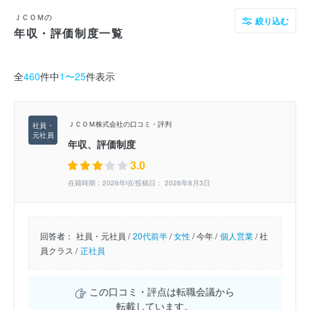
ＪＣＯＭの
絞り込む
年収・評価制度一覧
全
460
件中
1〜25
件表示
ＪＣＯＭ株式会社の口コミ・評判
年収、評価制度
3.0
在籍時期：2026年頃/投稿日： 2026年8月3日
回答者：
社員・元社員 /
20代前半
/
女性
/
今年 /
個人営業
/
社
員クラス /
正社員
この口コミ・評点は転職会議から
転載しています。