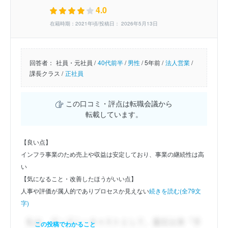
4.0
在籍時期：2021年頃/投稿日： 2026年5月13日
回答者：
社員・元社員 /
40代前半
/
男性
/
5年前 /
法人営業
/
課長クラス /
正社員
この口コミ・評点は転職会議から
転載しています。
【良い点】
インフラ事業のため売上や収益は安定しており、事業の継続性は高
い
【気になること・改善したほうがいい点】
人事や評価が属人的でありプロセスか見えない
続きを読む(全79文
字)
この投稿でわかること