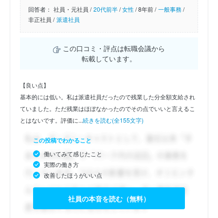
回答者：
社員・元社員 /
20代前半
/
女性
/
8年前 /
一般事務
/
非正社員 /
派遣社員
この口コミ・評点は転職会議から
転載しています。
【良い点】
基本的には低い。私は派遣社員だったので残業した分全額支給され
ていました。ただ残業はほぼなかったのでその点でいいと言えるこ
とはないです。評価に...
続きを読む(全155文字)
この投稿でわかること
働いてみて感じたこと
実際の働き方
改善したほうがいい点
社員の本音を読む（無料）