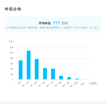
年収分布
???
平均年収
万円
※この情報は正社員・契約社員・派遣社員の回答者による回答データから算出しています。
（人）
600
500
400
300
200
100
0
~ 300
701 ~ 800
301 ~ 400
801 ~ 900
401 ~ 500
901 ~ 1000
501 ~ 600
601 ~ 700
1001 ~
（万円）