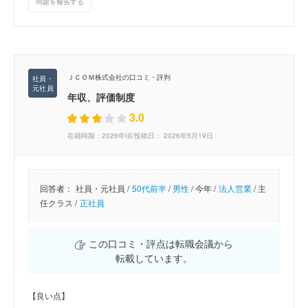
問題を報告する
ＪＣＯＭ株式会社の口コミ・評判
年収、評価制度
3.0
在籍時期：2026年頃/投稿日： 2026年5月19日
回答者：
社員・元社員 /
50代前半
/
男性
/
今年 /
法人営業
/
主
任クラス /
正社員
この口コミ・評点は転職会議から
転載しています。
【良い点】