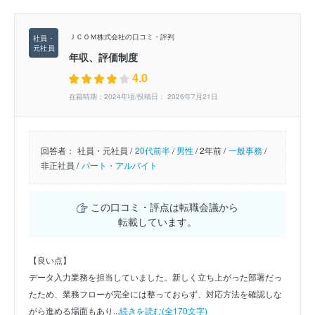
ＪＣＯＭ株式会社の口コミ・評判
年収、評価制度
4.0
在籍時期：2024年頃/投稿日： 2026年7月21日
回答者：
社員・元社員 /
20代前半
/
男性
/
2年前 /
一般事務
/
非正社員 /
パート・アルバイト
この口コミ・評点は転職会議から
転載しています。
【良い点】
データ入力業務を担当していました。新しく立ち上がった部署だっ
たため、業務フローが完全には整っておらず、対応方法を確認しな
がら進める場面もあり...
続きを読む(全170文字)