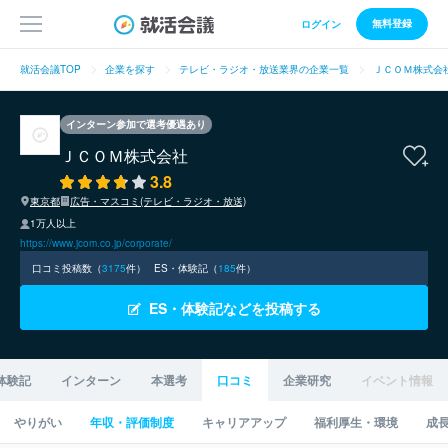
無料登録
ログイン
就活会議TOP
企業を探す
テレビ・ラジオ・放送業界の企業一覧
ＪＣＯＭ株式会
インターン参加で選考優遇あり
ＪＣＯＭ株式会社
3.8
東京都
広告・マスコミ(テレビ・ラジオ・放送)
1万人以上
https://www.jcom.co.jp/corporate/
口コミ投稿数（
3175
件）
ES・体験記（
185
件）
ES・体験記などを投稿する
体験記
インターン
本選考
口コミ
企業研究
イベント情報
やりがい
年収・評価制度
キャリアアップ
福利厚生・環境
成