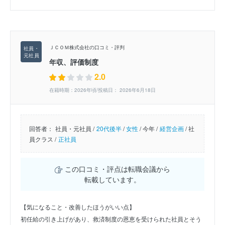
ＪＣＯＭ株式会社の口コミ・評判
年収、評価制度
2.0
在籍時期：2026年頃/投稿日： 2026年6月18日
回答者：
社員・元社員 /
20代後半
/
女性
/
今年 /
経営企画
/
社
員クラス /
正社員
この口コミ・評点は転職会議から
転載しています。
【気になること・改善したほうがいい点】
初任給の引き上げがあり、救済制度の恩恵を受けられた社員とそう