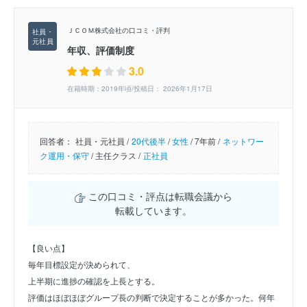
ＪＣＯＭ株式会社の口コミ・評判
年収、評価制度
3.0
在籍時期：2019年頃/投稿日： 2026年1月17日
回答者：
社員・元社員 /
20代後半
/
女性
/
7年前 /
ネットワー
ク運用・保守
/
主任クラス /
正社員
この口コミ・評点は転職会議から
転載しています。
【良い点】
毎年目標設定が決められて、
上半期に進捗の確認を上長とする。
評価はほぼほぼグループ長の判断で決定することが多かった。何年