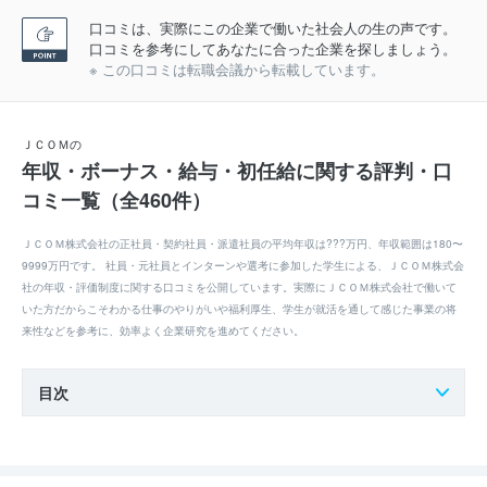
口コミは、実際にこの企業で働いた社会人の生の声です。
口コミを参考にしてあなたに合った企業を探しましょう。
※ この口コミは転職会議から転載しています。
ＪＣＯＭの
年収・ボーナス・給与・初任給に関する評判・口
コミ一覧（全460件）
ＪＣＯＭ株式会社の正社員・契約社員・派遣社員の平均年収は???万円、年収範囲は180〜
9999万円です。 社員・元社員とインターンや選考に参加した学生による、ＪＣＯＭ株式会
社の年収・評価制度に関する口コミを公開しています。実際にＪＣＯＭ株式会社で働いて
いた方だからこそわかる仕事のやりがいや福利厚生、学生が就活を通して感じた事業の将
来性などを参考に、効率よく企業研究を進めてください。
目次