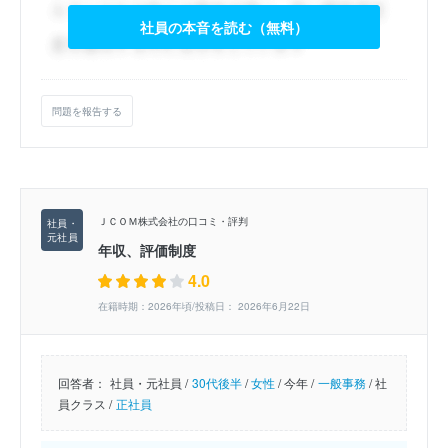
社員の本音を読む（無料）
問題を報告する
ＪＣＯＭ株式会社の口コミ・評判
年収、評価制度
4.0
在籍時期：2026年頃/投稿日： 2026年6月22日
回答者：
社員・元社員 /
30代後半
/
女性
/
今年 /
一般事務
/
社
員クラス /
正社員