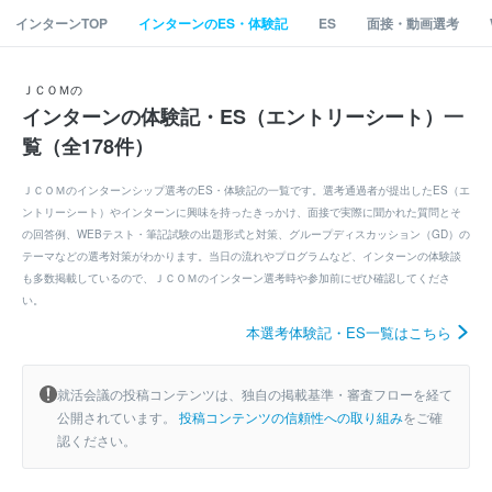
インターンTOP
インターンのES・体験記
ES
面接・動画選考
ＪＣＯＭの
インターンの体験記・ES（エントリーシート）一
覧（全178件）
ＪＣＯＭのインターンシップ選考のES・体験記の一覧です。選考通過者が提出したES（エ
ントリーシート）やインターンに興味を持ったきっかけ、面接で実際に聞かれた質問とそ
の回答例、WEBテスト・筆記試験の出題形式と対策、グループディスカッション（GD）の
テーマなどの選考対策がわかります。当日の流れやプログラムなど、インターンの体験談
も多数掲載しているので、ＪＣＯＭのインターン選考時や参加前にぜひ確認してくださ
い。
本選考体験記・ES一覧はこちら
就活会議の投稿コンテンツは、独自の掲載基準・審査フローを経て
公開されています。
投稿コンテンツの信頼性への取り組み
をご確
認ください。