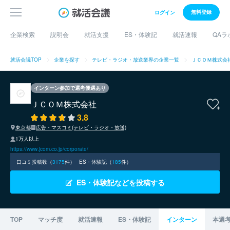
無料登録
ログイン
企業検索
説明会
就活支援
ES・体験記
就活速報
QAラ
就活会議TOP
企業を探す
テレビ・ラジオ・放送業界の企業一覧
ＪＣＯＭ株式会
インターン参加で選考優遇あり
ＪＣＯＭ株式会社
3.8
東京都
広告・マスコミ(テレビ・ラジオ・放送)
1万人以上
https://www.jcom.co.jp/corporate/
口コミ投稿数（
3175
件）
ES・体験記（
185
件）
ES・体験記などを投稿する
TOP
マッチ度
就活速報
ES・体験記
インターン
本選