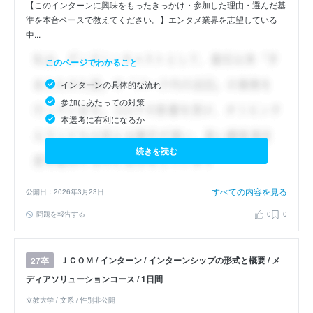
【このインターンに興味をもったきっかけ・参加した理由・選んだ基
準を本音ベースで教えてください。】エンタメ業界を志望している
中...
このページでわかること
インターンの具体的な流れ
参加にあたっての対策
本選考に有利になるか
続きを読む
すべての内容を見る
公開日：2026年3月23日
問題を報告する
0
0
ＪＣＯＭ / インターン / インターンシップの形式と概要 / メ
27卒
ディアソリューションコース / 1日間
立教大学 / 文系 / 性別非公開