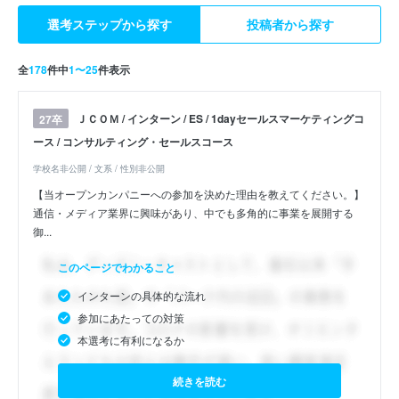
選考ステップから探す
投稿者から探す
全
178
件中
1〜25
件表示
ＪＣＯＭ / インターン / ES / 1dayセールスマーケティングコ
27卒
ース / コンサルティング・セールスコース
学校名非公開 / 文系 / 性別非公開
【当オープンカンパニーへの参加を決めた理由を教えてください。】
通信・メディア業界に興味があり、中でも多角的に事業を展開する
御...
このページでわかること
インターンの具体的な流れ
参加にあたっての対策
本選考に有利になるか
続きを読む