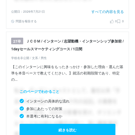
すべての内容を見る
公開日：2026年7月21日
問題を報告する
0
0
ＪＣＯＭ / インターン / 志望動機・インターンシップ参加前 /
27卒
1dayセールスマーケティングコース / 1日間
学校名非公開 / 文系 / 男性
【このインターンに興味をもったきっかけ・参加した理由・選んだ基
準を本音ベースで教えてください。】就活の初期段階であり、特定
の...
このページでわかること
インターンの具体的な流れ
参加にあたっての対策
本選考に有利になるか
続きを読む