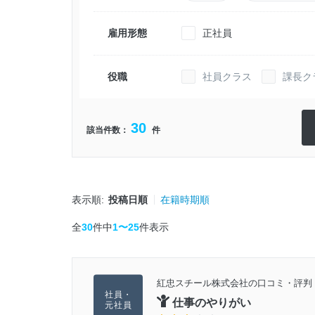
雇用形態
正社員
役職
社員クラス
課長ク
30
該当件数：
件
表示順:
投稿日順
在籍時期順
全
30
件中
1〜25
件表示
紅忠スチール株式会社の口コミ・評判
仕事のやりがい