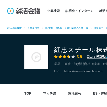
企業検索
説明会・インターン
就活
就活会議TOP
企業を探す
専門商社（鉄鋼・金属）業界の企業一覧
紅忠スチー
紅忠スチール株
3.5
口コミ投稿数(
業界：
商社・卸(専門商社（鉄鋼・金
URL：
https://www.st-benichu.com/
TOP
マッチ度
就活速報
ES・体