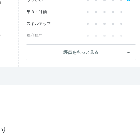
価
--
年収・評価
--
スキルアップ
化
--
福利厚生
--
成長・将来性
評点をもっと見る
--
社員・管理職
--
ワークライフ
--
社風・文化
--
女性の働きやすさ
--
入社後のギャップ
--
入社難易度
探す
--
おすすめ度