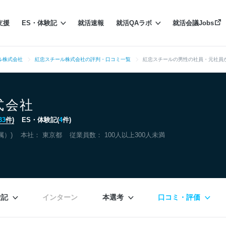
支援
ES・体験記
就活速報
就活QAラボ
就活会議Jobs
ル株式会社
紅忠スチール株式会社の評判・口コミ一覧
紅忠スチールの男性の社員・元社員
式会社
33
件)
ES・体験記(
4
件)
属）)
本社：
東京都
従業員数： 100人以上300人未満
験記
インターン
本選考
口コミ・評価