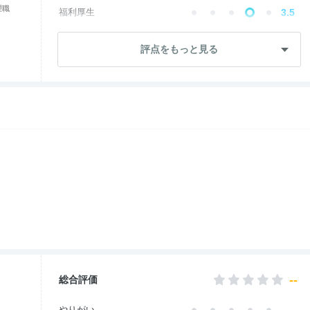
理職
福利厚生
3.5
成長・将来性
3.1
評点をもっと見る
社員・管理職
2.7
ワークライフ
3.5
女性の働きやすさ
3.8
入社後のギャップ
3.5
退職理由
3.5
--
総合評価
--
やりがい