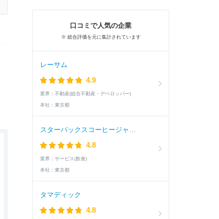
口コミで人気の企業
※ 総合評価を元に集計されています
レーサム
4.9
業界：
不動産(総合不動産・デベロッパー)
本社：
東京都
スターバックスコーヒージャパン
4.8
業界：
サービス(飲食)
本社：
東京都
タマディック
4.8