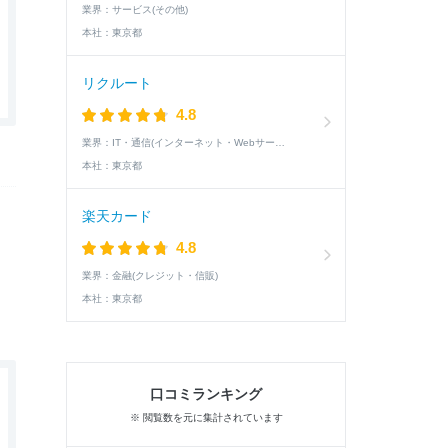
業界：
サービス(その他)
本社：
東京都
リクルート
4.8
業界：
IT・通信(インターネット・Webサービス)
本社：
東京都
楽天カード
4.8
業界：
金融(クレジット・信販)
本社：
東京都
口コミランキング
※ 閲覧数を元に集計されています