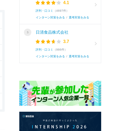
4.1
評判・口コミ
（4697件）
インターン対策をみる
/
選考対策をみる
日清食品株式会社
3.7
評判・口コミ
（986件）
インターン対策をみる
/
選考対策をみる