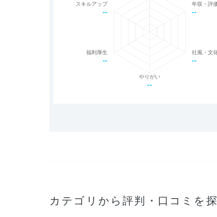
スキルアップ
年収・評
--
--
福利厚生
社風・文
--
--
やりがい
--
カテゴリから評判・口コミを