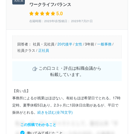
ワークライフバランス
5.0
在籍時期：2023年頃/投稿日： 2023年7月21日
回答者：
社員・元社員 /
20代後半
/
女性
/
3年前 /
一般事務
/
社員クラス /
正社員
この口コミ・評点は転職会議から
転載しています。
【良い点】
事務所によるが残業はほぼない。有給もほぼ希望日でとれる。17時
定時。夏季休暇5日あり。2.3ヶ月に1回休日出勤があるが、平日で
振休がとれる。
続きを読む(全76文字)
この投稿でわかること
働いてみて感じたこと