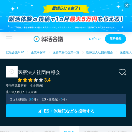
無料登録
ログイン
就活会議TOP
企業を探す
医療業界の企業一覧
医療法人社団白報会
医療法人
医療法人社団白報会
3.4
埼玉県
医療・福祉(医療)
300人以上1千人未満
口コミ投稿数（
85
件）
ES・体験記（
0
件）
ES・体験記などを投稿する