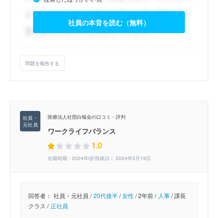
社員の本音を読む（無料）
問題を報告する
医療法人社団白報会の口コミ・評判
ワークライフバランス
1.0
在籍時期：2024年頃/投稿日： 2024年3月19日
回答者：
社員・元社員 /
20代後半
/
女性
/
2年前 /
人事
/
課長
クラス /
正社員