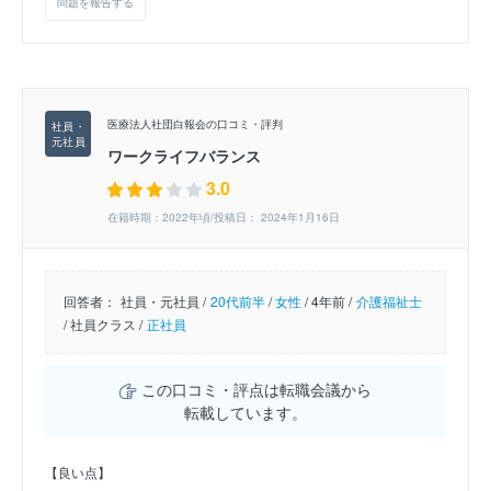
問題を報告する
医療法人社団白報会の口コミ・評判
ワークライフバランス
3.0
在籍時期：2022年頃/投稿日： 2024年1月16日
回答者：
社員・元社員 /
20代前半
/
女性
/
4年前 /
介護福祉士
/
社員クラス /
正社員
この口コミ・評点は転職会議から
転載しています。
【良い点】