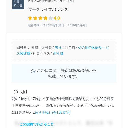
医療法人社団白報会の口コミ・評判
ワークライフバランス
4.0
在籍時期：2015年頃/投稿日： 2019年6月8日
回答者：
社員・元社員 /
男性
/
11年前 /
その他の医療サービ
ス関連職
/
社員クラス /
正社員
この口コミ・評点は転職会議から
転載しています。
【良い点】
朝の9時から17時まで 実働は7時間勤務で残業もあっても30分程度 
土日祝日が休みだし、夏休みや年末年始もあるので休みが欲しい人
には最適だと...
続きを読む(全192文字)
この投稿でわかること