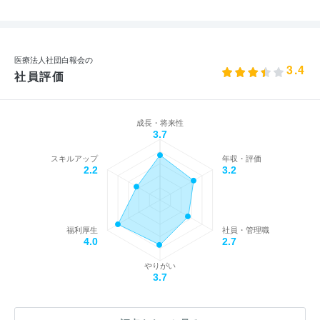
医療法人社団白報会の
3.4
社員評価
成長・将来性
3.7
スキルアップ
年収・評価
2.2
3.2
福利厚生
社員・管理職
4.0
2.7
やりがい
3.7