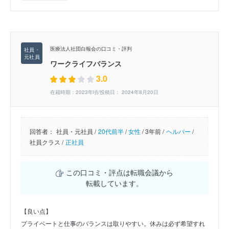
医療法人社団白報会の口コミ・評判
ワークライフバランス
3.0
在籍時期：2023年頃/投稿日： 2024年8月20日
回答者：
社員・元社員 /
20代前半
/
女性
/
3年前 /
ヘルパー
/
社員クラス /
正社員
この口コミ・評点は転職会議から
転載しています。
【良い点】
プライベートと仕事のバランスは取りやすい。休みは必ず希望すれ