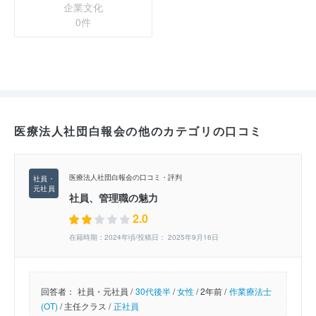
企業文化
0件
医療法人社団白報会の他のカテゴリの口コミ
医療法人社団白報会の口コミ・評判
社員、管理職の魅力
2.0
在籍時期：2024年頃/投稿日： 2025年9月16日
回答者：
社員・元社員 /
30代後半
/
女性
/
2年前 /
作業療法士
(OT)
/
主任クラス /
正社員