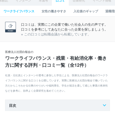
体験記
インターン
本選考
口コミ
企業研究
イベント情報
ワークライフバランス
女性の働きやすさ
入社後のギャップ
退職理
口コミは、実際にこの企業で働いた社会人の生の声です。
口コミを参考にしてあなたに合った企業を探しましょう。
※ この口コミは転職会議から転載しています。
医療法人社団白報会の
ワークライフバランス・残業・有給消化率・働き
方に関する評判・口コミ一覧（全12件）
社員・元社員とインターンや選考に参加した学生による、医療法人社団白報会のワークラ
イフバランスに関する口コミを公開しています。実際に医療法人社団白報会で働いていた
方だからこそわかる仕事のやりがいや福利厚生、学生が就活を通して感じた事業の将来性
などを参考に、効率よく企業研究を進めてください。
目次