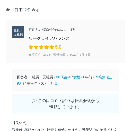
全
12
件中
12
件表示
医療法人社団白報会の口コミ・評判
ワークライフバランス
5.0
在籍時期：2024年頃/投稿日： 2025年9月16日
回答者：
社員・元社員 /
30代後半
/
女性
/
2年前 /
作業療法士
(OT)
/
主任クラス /
正社員
この口コミ・評点は転職会議から
転載しています。
【良い点】
残業はほぼないので、時間を有効に使えた。残業込みの年俸でもあ