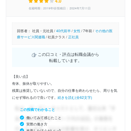
4.0
在籍時期：2019年頃/投稿日： 2024年7月11日
回答者：
社員・元社員 /
40代前半
/
女性
/
7年前 /
その他の医
療サービス関連職
/
社員クラス /
正社員
この口コミ・評点は転職会議から
転載しています。
【良い点】
有休、振休が取りやすい。
残業は推奨していないので、自分の仕事を終わらせたら、周りを気
にせず帰れるので良いです。
続きを読む(全62文字)
この投稿でわかること
働いてみて感じたこと
実際の働き方
改善したほうがいい点