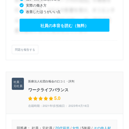
実際の働き方
改善したほうがいい点
社員の本音を読む（無料）
問題を報告する
医療法人社団白報会の口コミ・評判
ワークライフバランス
5.0
在籍時期：2021年頃/投稿日： 2023年4月16日
回答者：
社員・元社員 /
20代前半
/
女性
/
5年前 /
その他人材