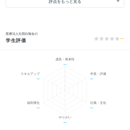
評点をもっと見る
医療法人社団白報会の
--
学生評価
成長・将来性
--
スキルアップ
年収・評価
--
--
福利厚生
社風・文化
--
--
やりがい
--