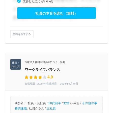
改善したほうがいい点
社員の本音を読む（無料）
問題を報告する
医療法人社団白報会の口コミ・評判
ワークライフバランス
4.0
在籍時期：2024年頃/投稿日： 2024年9月10日
回答者：
社員・元社員 /
20代前半
/
女性
/
2年前 /
その他の事
務関連職
/
社員クラス /
正社員