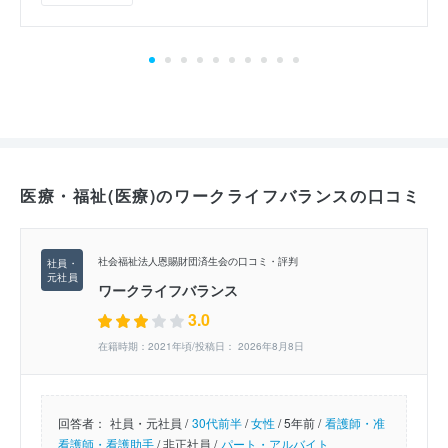
医療・福祉(医療)のワークライフバランスの口コミ
社会福祉法人恩賜財団済生会の口コミ・評判
ワークライフバランス
3.0
在籍時期：2021年頃/投稿日： 2026年8月8日
回答者：
社員・元社員 /
30代前半
/
女性
/
5年前 /
看護師・准
看護師・看護助手
/
非正社員 /
パート・アルバイト