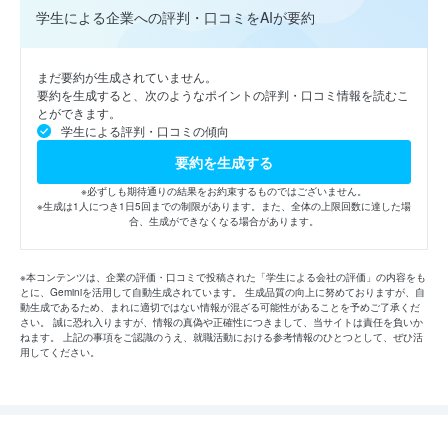
学生による企業への評判・口コミをAIが要約
まだ要約が生成されていません。
要約を生成すると、次のようなポイントの評判・口コミ情報を読むこ
とができます。
学生による評判・口コミの傾向
要約を生成する
※必ずしも期待通りの結果をお約束するものではございません。
※生成は1人につき1日5回までの制限があります。また、全体の上限回数に達した場
合、生成ができなくなる場合があります。
※本コンテンツは、企業の評価・口コミで投稿された「学生による会社の評価」の内容をも
とに、Geminiを活用して自動生成されています。 生成品質の向上に努めておりますが、自
動生成であるため、まれに適切ではない情報が混ざる可能性があることを予めご了承くだ
さい。 誠に恐れ入りますが、情報の真偽や正確性につきまして、当サイトは責任を負いか
ねます。 上記の事項をご認識のうえ、就職活動における参考情報のひとつとして、ぜひ活
用してください。