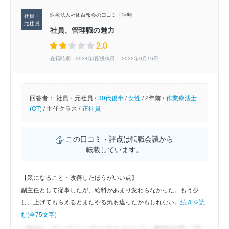
医療法人社団白報会の口コミ・評判
社員、管理職の魅力
2.0
在籍時期：2024年頃/投稿日： 2025年9月16日
回答者：
社員・元社員 /
30代後半
/
女性
/
2年前 /
作業療法士
(OT)
/
主任クラス /
正社員
この口コミ・評点は転職会議から
転載しています。
【気になること・改善したほうがいい点】
副主任として従事したが、給料があまり変わらなかった。もう少
し、上げてもらえるとまたやる気も違ったかもしれない。
続きを読
む(全75文字)