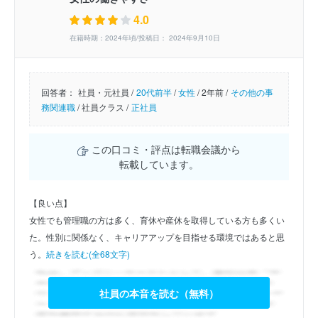
4.0
在籍時期：2024年頃/投稿日： 2024年9月10日
回答者：
社員・元社員 /
20代前半
/
女性
/
2年前 /
その他の事
務関連職
/
社員クラス /
正社員
この口コミ・評点は転職会議から
転載しています。
【良い点】
女性でも管理職の方は多く、育休や産休を取得している方も多くい
た。性別に関係なく、キャリアアップを目指せる環境ではあると思
う。
続きを読む(全68文字)
社員の本音を読む（無料）