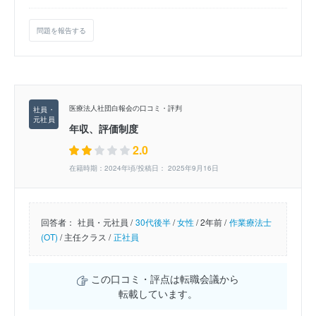
問題を報告する
医療法人社団白報会の口コミ・評判
年収、評価制度
2.0
在籍時期：2024年頃/投稿日： 2025年9月16日
回答者：
社員・元社員 /
30代後半
/
女性
/
2年前 /
作業療法士
(OT)
/
主任クラス /
正社員
この口コミ・評点は転職会議から
転載しています。