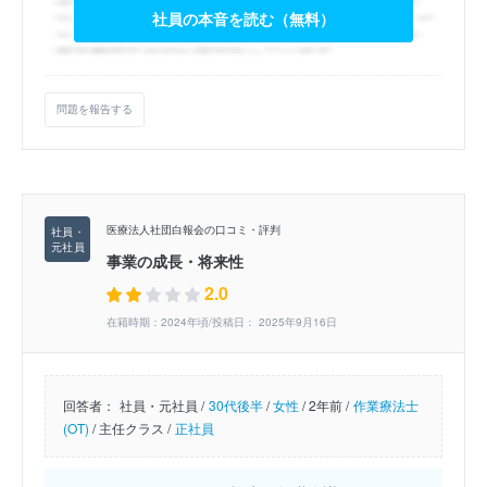
社員の本音を読む（無料）
問題を報告する
医療法人社団白報会の口コミ・評判
事業の成長・将来性
2.0
在籍時期：2024年頃/投稿日： 2025年9月16日
回答者：
社員・元社員 /
30代後半
/
女性
/
2年前 /
作業療法士
(OT)
/
主任クラス /
正社員