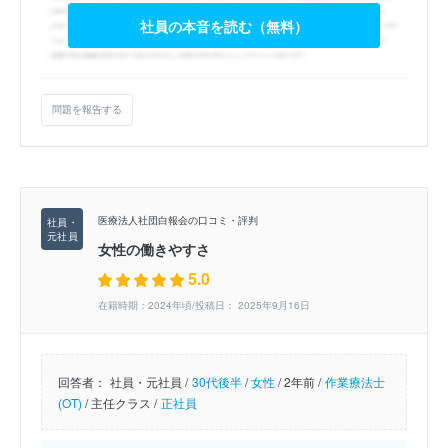
社員の本音を読む（無料）
問題を報告する
医療法人社団白報会の口コミ・評判
女性の働きやすさ
5.0
在籍時期：2024年頃/投稿日： 2025年9月16日
回答者：
社員・元社員 /
30代後半
/
女性
/
2年前 /
作業療法士
(OT)
/
主任クラス /
正社員