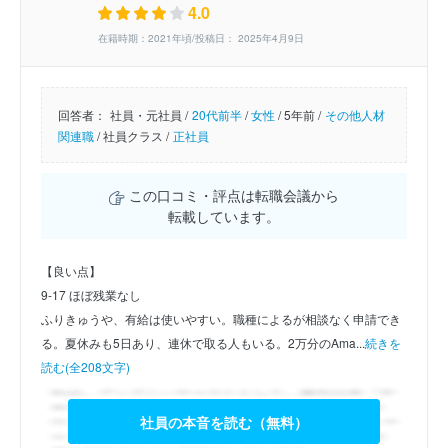
4.0
在籍時期：2021年頃/投稿日： 2025年4月9日
回答者：
社員・元社員 /
20代前半
/
女性
/
5年前 /
その他人材
関連職
/
社員クラス /
正社員
この口コミ・評点は転職会議から
転載しています。
【良い点】
9-17 ほぼ残業なし
ふりきゅうや、有給は使いやすい。職種によるが相談なく申請でき
る。夏休みも5日あり、連休で取る人もいる。2万分のAma...
続きを
読む(全208文字)
社員の本音を読む（無料）