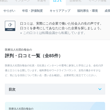
体験記
インターン
本選考
口コミ
企業研究
イベント情報
やりがい
年収・評価制度
キャリアアップ
福利厚生・環境
成
口コミは、実際にこの企業で働いた社会人の生の声です。
口コミを参考にしてあなたに合った企業を探しましょう。
※ この口コミは転職会議から転載しています。
医療法人社団白報会の
評判・口コミ一覧（全85件）
医療法人社団白報会の社員・元社員とインターンや選考に参加した学生による、会社の評
価と口コミを公開しています。福利厚生やワークライフバランス、女性の働きやすさな
ど、気になる項目について良い点・悪い点を確認し、企業研究に役立ててください。
目次
医療法人社団白報会の