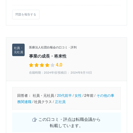
問題を報告する
医療法人社団白報会の口コミ・評判
事業の成長・将来性
4.0
在籍時期：2024年頃/投稿日： 2024年9月10日
回答者：
社員・元社員 /
20代前半
/
女性
/
2年前 /
その他の事
務関連職
/
社員クラス /
正社員
この口コミ・評点は転職会議から
転載しています。