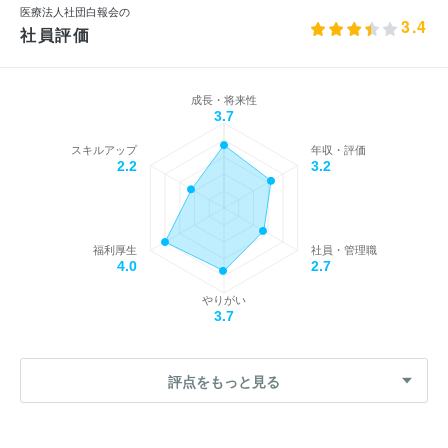
医療法人社団白報会の
3.4
社員評価
成長・将来性
3.7
スキルアップ
年収・評価
2.2
3.2
福利厚生
社員・管理職
4.0
2.7
やりがい
3.7
評点をもっと見る