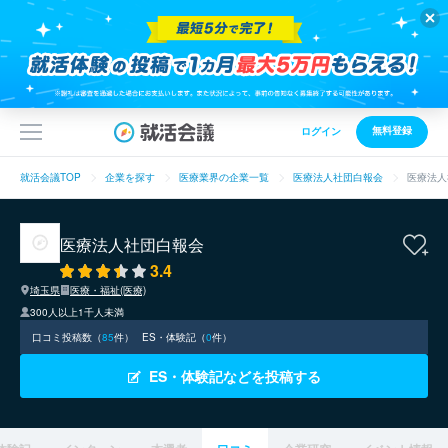
無料登録
ログイン
就活会議TOP
企業を探す
医療業界の企業一覧
医療法人社団白報会
医療法人
医療法人社団白報会
3.4
埼玉県
医療・福祉(医療)
300人以上1千人未満
口コミ投稿数（
85
件）
ES・体験記（
0
件）
ES・体験記などを投稿する