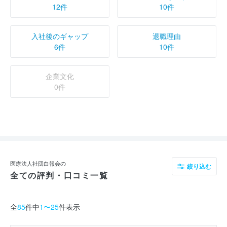
12件
10件
入社後のギャップ
退職理由
6件
10件
企業文化
0件
医療法人社団白報会の
絞り込む
全ての評判・口コミ一覧
全
85
件中
1〜25
件表示