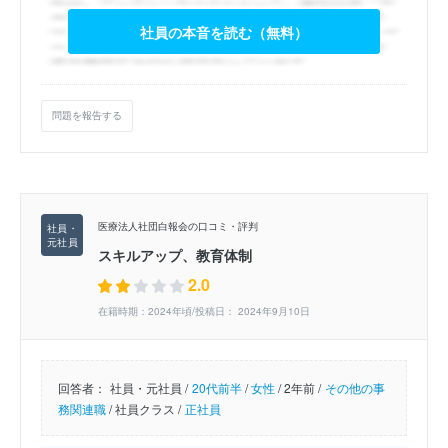
社員の本音を読む（無料）
問題を報告する
医療法人社団白報会の口コミ・評判
スキルアップ、教育体制
2.0
在籍時期：2024年頃/投稿日： 2024年9月10日
回答者：
社員・元社員 /
20代前半
/
女性
/
2年前 /
その他の事
務関連職
/
社員クラス /
正社員