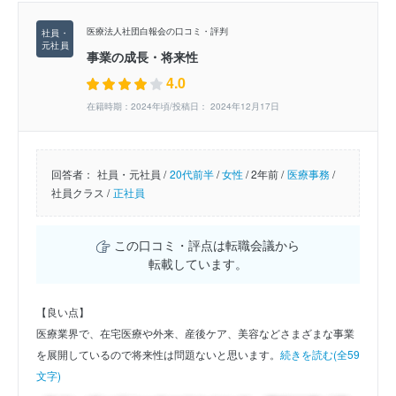
医療法人社団白報会の口コミ・評判
事業の成長・将来性
4.0
在籍時期：2024年頃/投稿日： 2024年12月17日
回答者：
社員・元社員 /
20代前半
/
女性
/
2年前 /
医療事務
/
社員クラス /
正社員
この口コミ・評点は転職会議から
転載しています。
【良い点】
医療業界で、在宅医療や外来、産後ケア、美容などさまざまな事業
を展開しているので将来性は問題ないと思います。
続きを読む(全59
文字)