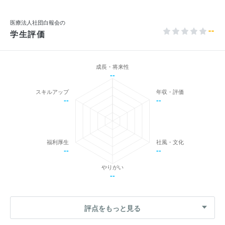
医療法人社団白報会の
--
学生評価
成長・将来性
--
スキルアップ
年収・評価
--
--
福利厚生
社風・文化
--
--
やりがい
--
評点をもっと見る