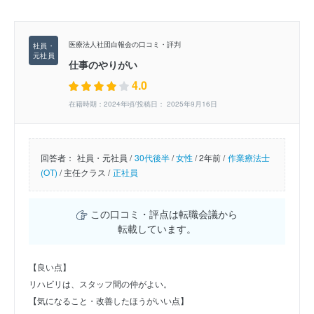
医療法人社団白報会の口コミ・評判
仕事のやりがい
4.0
在籍時期：2024年頃/投稿日： 2025年9月16日
回答者：
社員・元社員 /
30代後半
/
女性
/
2年前 /
作業療法士
(OT)
/
主任クラス /
正社員
この口コミ・評点は転職会議から
転載しています。
【良い点】
リハビリは、スタッフ間の仲がよい。
【気になること・改善したほうがいい点】