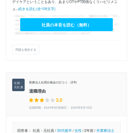
デイケアということもあり、あまりOTやPT関係なくリハビリメニ
ュ...
続きを読む(全109文字)
社員の本音を読む（無料）
問題を報告する
医療法人社団白報会の口コミ・評判
退職理由
3.0
在籍時期：2024年頃/投稿日： 2025年9月16日
回答者：
社員・元社員 /
30代後半
/
女性
/
2年前 /
作業療法士