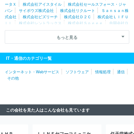
ータＸ
株式会社アイスタイル
株式会社セールスフォース・ジャ
パン
サイボウズ株式会社
株式会社リクルート
Ｓａｎｓａｎ株
式会社
株式会社ビズリーチ
株式会社Ｄ２Ｃ
株式会社ＬＩＦＵ
ＬＬ
株式会社レントラックス
株式会社Ｓｐｅｅｅ
合同会社Ｄ
ＭＭ．ｃｏｍ
株式会社イプロス
株式会社ＭＩＸＩ
株式会社Ｗ
ｉｚ
株式会社リブセンス
株式会社コロプラ
ヤフー株式会社
もっと見る
株式会社マネーフォワード
楽待株式会社
株式会社ＵＳＥＮ
ピクシブ株式会社
株式会社インフォマート
株式会社マイベス
ト
フリービット株式会社
株式会社ナビタイムジャパン
株式会
IT・通信のカテゴリ一覧
社ディー・エル・イー
株式会社ギミック
さくらインターネット
株式会社
株式会社ＰＬＡＮ－Ｂ
クックパッド株式会社
Ａｎｙ
インターネット・Webサービス
ソフトウェア
情報処理
通信
Ｍｉｎｄ Ｇｒｏｕｐ株式会社
クルーズ株式会社
株式会社Ｇ
その他
Ａ ｔｅｃｈｎｏｌｏｇｉｅｓ
株式会社インタースペース
フリ
ー株式会社
株式会社タイミー
株式会社じげん
株式会社ネクス
トビート
株式会社ライトアップ
ＧＭＯインターネット株式会社
株式会社ＤＭＭ．ｃｏｍラボ
ｊｉｎｊｅｒ株式会社
株式会社光
通信
株式会社アルファポリス
この会社を見た人はこんな会社も見ています
ｔＨＲ
ＬＩＮＥヤフーコミュニケーションズ株式会社
任天堂株式