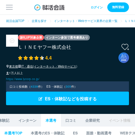
無料登録
ログイン
就活会議TOP
企業を探す
インターネット・Webサービス業界の企業一覧
ＬＩＮ
謝礼UP対象企業
インターン参加で選考優遇あり
ＬＩＮＥヤフー株式会社
4.4
東京都
IT・通信(インターネット・Webサービス)
1万人以上
https://www.lycorp.co.jp/
口コミ投稿数（
4339
件）
ES・体験記（
305
件）
ES・体験記などを投稿する
体験記
インターン
本選考
口コミ
企業研究
イベント情報
本選考TOP
本選考のES・体験記
ES
面接・動画選考
WEBテ