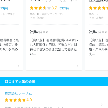
3.7
(73件)
(537件)
IT・通信(インターネット・Webサービス)
業界：
IT・通信(ソフトウェア)
業界：
本社：
福岡県
本社：
京都府
社員の口コミ
社員の口コミ
は成長機会に限
【良い点】 有給休暇は取りやすい
【良い点】 
より幅広い業
し人間関係も円滑。昇進なども期
収は、前職の
スキルを高め
待せず現状のまま安定して働きた
験・スキルを
い...
え...
口コミで人気の企業
株式会社レーサム
4.9