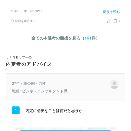
画面をそのまま見せる形でやらせてもらいました. 卒業研究発表とほ
ぼ同等の説明に加えて, 今やっていることを簡単に説明しました. テー
公開日：2019年6月25日
続きを読む
マを変更した理由なども話したような気がします. なぜこれを使った
のかなど, 何箇所か質問された点に答えて, つつがなく終わったと思い
問題を報告する
0
1
ます. この質問については、ほとんどエンジニアの方が対応されて、
技術的な質問もされました。
全ての本選考の面接を見る（
161
件）
ＬＩＮＥヤフーの
内定者のアドバイス
27卒 / 非公開 / 男性
職種: ビジネスコンサルタント職
1
内定に必要なことは何だと思うか