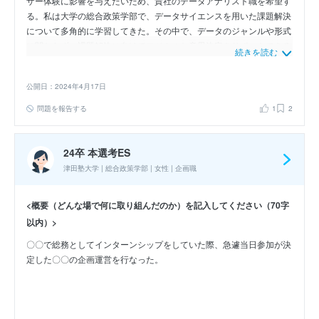
ザー体験に影響を与えたいため、貴社のデータアナリスト職を希望す
る。私は大学の総合政策学部で、データサイエンスを用いた課題解決
について多角的に学習してきた。その中で、データのジャンルや形式
に関わらず、課題解決に向けてロジカルな意思決定をサポートできる
続きを読む
データサイエンスの汎用性や有用さに感銘を受けた。この経験から、
私自身もデータ分析という形で社会貢献したいと思うようになった。
公開日：2024年4月17日
日本最大級のユーザー基盤を抱える貴社でデータアナリストとして働
き、多くのユーザー体験に影響を与えることは、大きなやりがいに繋
問題を報告する
1
2
がると考えている。また入社後は、データ分析の精度や速度を高めて
いき、最短距離で成果を出せるデータアナリストになりたい。そのた
めにはまず、広範な事業領域から蓄積される多様なデータに積極的に
24卒 本選考ES
触れたり、新しい技術やツールについて積極的に学んだりすること
津田塾大学 | 総合政策学部 | 女性 | 企画職
で、知識や経験の幅を広げる必要があると考える。そうして身につけ
た幅広い知見を、関わるプロジェクトに合わせて適切に応用していく
<概要（どんな場で何に取り組んだのか）を記入してください（70字
ことで、より確実で効率的なデータ分析が行えるようになりたい。
以内）>
〇〇で総務としてインターンシップをしていた際、急遽当日参加が決
定した〇〇の企画運営を行なった。