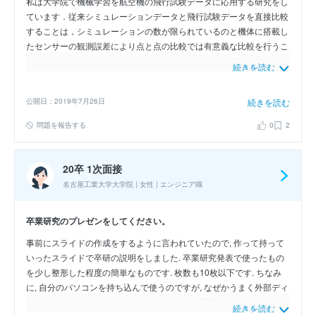
私は大学院で機械学習を航空機の飛行試験データに応用する研究をし
ています．従来シミュレーションデータと飛行試験データを直接比較
することは，シミュレーションの数が限られているのと機体に搭載し
たセンサーの観測誤差により点と点の比較では有意義な比較を行うこ
とはできませんでした．そこで私は機械学習を使ってパラメータの信
続きを読む
頼区間を推定することで点と点ではずれてしまうもののそのずれがど
の程度許容されるものなのかを計算して定量的な比較ができるように
公開日：2019年7月26日
続きを読む
しました．これにより実際に飛行機の機体を開発する際に機体の各種
パラメータを少ない飛行試験でも不確かさを考慮して推定することが
問題を報告する
0
2
でき開発効率が改善されるものと考えています．
20卒 1次面接
名古屋工業大学大学院 | 女性 | エンジニア職
卒業研究のプレゼンをしてください。
事前にスライドの作成をするように言われていたので, 作って持って
いったスライドで卒研の説明をしました. 卒業研究発表で使ったもの
を少し整形した程度の簡単なものです. 枚数も10枚以下です. ちなみ
に, 自分のパソコンを持ち込んで使うのですが, なぜかうまく外部ディ
スプレイに出力できず (おそらく私の PC 側の問題です), パソコンの
続きを読む