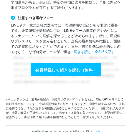
早期選考がある。例えば、特定の時期に選考を開始し、早期に内定を
出すプログラムが存在する可能性があります。
注意すべき選考フロー
LINEヤフー株式会社の選考では、志望動機や自己分析が非常に重要
です。企業研究を徹底的に行い、LINEヤフーの事業内容や合併によ
るシナジーについて理解を深めることが求められます。特に、IR資料
やプレスリリースを読み込むことで、企業の最新情報を把握し、面接
での逆質問に活かすことができます。また、志望動機は表面的なもの
ではなく、なぜ自分がこの企業で働き...
続きを読む（全846文字）
会員登録して続きを読む（無料）
※本コンテンツは、選考体験記の「内定者のアドバイス」をもとに、ChatGPTを活用して
自動生成されています。 生成品質の向上に努めておりますが、自動生成であるため、まれ
に適切ではない情報が混ざる可能性があることを予めご了承ください。 誠に恐れ入ります
が、情報の真偽や正確性につきまして、当サイトは責任を負いかねます。 上記の事項をご
認識のうえ、就職活動における参考情報のひとつとして、ぜひ活用してください。
内定者のアドバイスを詳しく見る