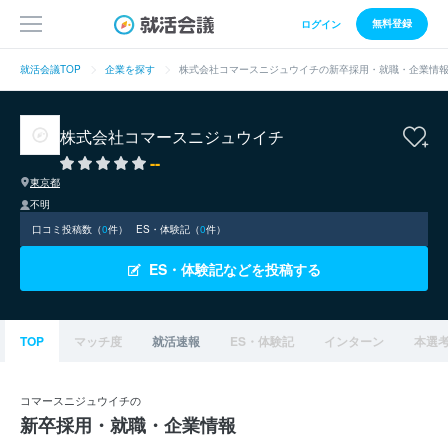
無料登録
ログイン
就活会議TOP
企業を探す
株式会社コマースニジュウイチの新卒採用・就職・企業情
株式会社コマースニジュウイチ
--
東京都
不明
口コミ投稿数（
0
件）
ES・体験記（
0
件）
ES・体験記などを投稿する
TOP
マッチ度
就活速報
ES・体験記
インターン
本選
コマースニジュウイチの
新卒採用・就職・企業情報