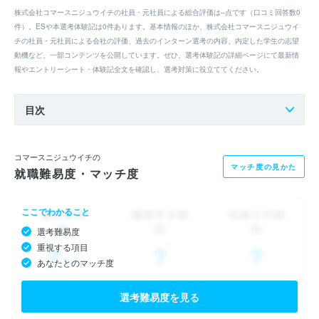
株式会社コマースニジュウイチの社員・元社員による総合評価は--点です（口コミ回答数0
件）。ESや本選考体験記は0件あります。基本情報のほか、株式会社コマースニジュウイ
チの社員・元社員による会社の評価、過去のインターン選考の内容、内定した学生の志望
動機など、一部コンテンツを公開しています。ぜひ、選考体験記の詳細ページにて最新情
報やエントリーシート・体験記全文を確認し、選考対策に役立ててください。
目次
コマースニジュウイチの
マッチ度の見かた
就職難易度・マッチ度
ここでわかること
選考難易度
重視する項目
あなたとのマッチ度
選考難易度を見る