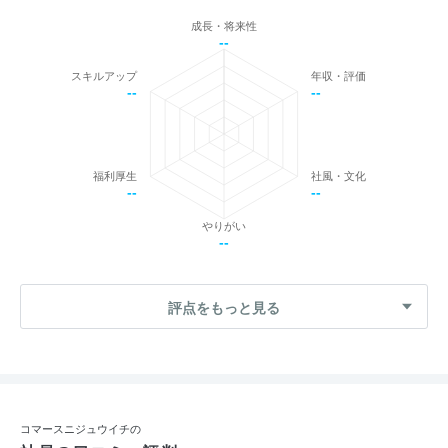
成長・将来性
--
スキルアップ
年収・評価
--
--
福利厚生
社風・文化
--
--
やりがい
--
評点をもっと見る
コマースニジュウイチの