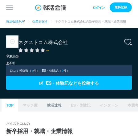
無料登録
ログイン
就活会議TOP
企業を探す
ネクストコム株式会社の新卒採用・就職・企業情報
ネクストコム株式会社
--
東京都
不明
口コミ投稿数（
1
件）
ES・体験記（
0
件）
ES・体験記などを投稿する
TOP
マッチ度
就活速報
ES・体験記
インターン
本選
ネクストコムの
新卒採用・就職・企業情報