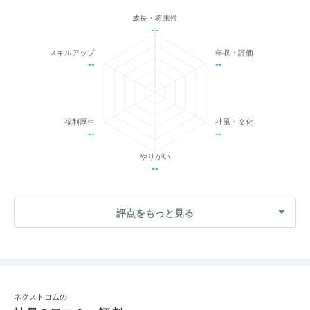
成長・将来性
--
スキルアップ
年収・評価
--
--
福利厚生
社風・文化
--
--
やりがい
--
評点をもっと見る
ネクストコムの