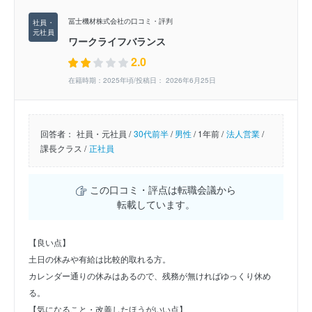
冨士機材株式会社の口コミ・評判
ワークライフバランス
2.0
在籍時期：2025年頃/投稿日： 2026年6月25日
回答者：
社員・元社員 /
30代前半
/
男性
/
1年前 /
法人営業
/
課長クラス /
正社員
この口コミ・評点は転職会議から
転載しています。
【良い点】
土日の休みや有給は比較的取れる方。
カレンダー通りの休みはあるので、残務が無ければゆっくり休め
る。
【気になること・改善したほうがいい点】