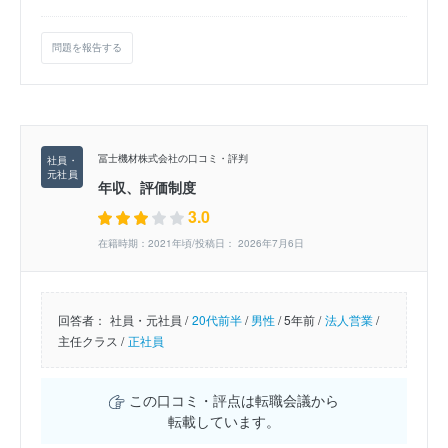
問題を報告する
冨士機材株式会社の口コミ・評判
年収、評価制度
3.0
在籍時期：2021年頃/投稿日： 2026年7月6日
回答者：
社員・元社員 /
20代前半
/
男性
/
5年前 /
法人営業
/
主任クラス /
正社員
この口コミ・評点は転職会議から
転載しています。