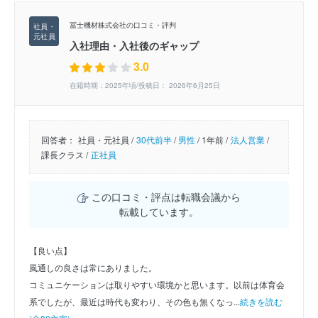
冨士機材株式会社の口コミ・評判
入社理由・入社後のギャップ
3.0
在籍時期：2025年頃/投稿日： 2026年6月25日
回答者：
社員・元社員 /
30代前半
/
男性
/
1年前 /
法人営業
/
課長クラス /
正社員
この口コミ・評点は転職会議から
転載しています。
【良い点】
風通しの良さは常にありました。
コミュニケーションは取りやすい環境かと思います。以前は体育会
系でしたが、最近は時代も変わり、その色も無くなっ...
続きを読む