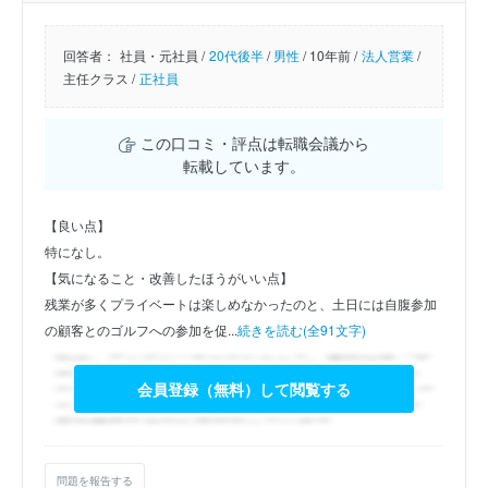
回答者：
社員・元社員 /
20代後半
/
男性
/
10年前 /
法人営業
/
主任クラス /
正社員
この口コミ・評点は転職会議から
転載しています。
【良い点】
特になし。
【気になること・改善したほうがいい点】
残業が多くプライベートは楽しめなかったのと、土日には自腹参加
の顧客とのゴルフへの参加を促...
続きを読む(全91文字)
会員登録（無料）して閲覧する
問題を報告する