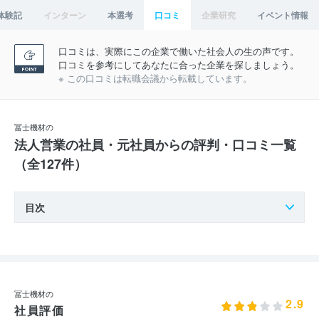
体験記
インターン
本選考
口コミ
企業研究
イベント情報
口コミは、実際にこの企業で働いた社会人の生の声です。
口コミを参考にしてあなたに合った企業を探しましょう。
※ この口コミは転職会議から転載しています。
冨士機材の
法人営業の社員・元社員からの評判・口コミ一覧
（全127件）
目次
冨士機材の
2.9
社員評価