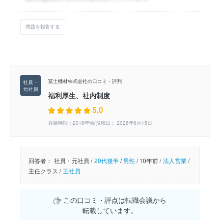
問題を報告する
冨士機材株式会社の口コミ・評判
福利厚生、社内制度
5.0
在籍時期：2016年頃/投稿日： 2026年6月15日
回答者：
社員・元社員 /
20代後半
/
男性
/
10年前 /
法人営業
/
主任クラス /
正社員
この口コミ・評点は転職会議から
転載しています。