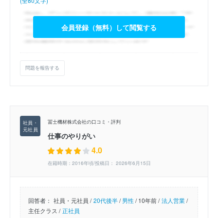
(全80文字)
会員登録（無料）して閲覧する
問題を報告する
冨士機材株式会社の口コミ・評判
仕事のやりがい
4.0
在籍時期：2016年頃/投稿日： 2026年6月15日
回答者：
社員・元社員 /
20代後半
/
男性
/
10年前 /
法人営業
/
主任クラス /
正社員