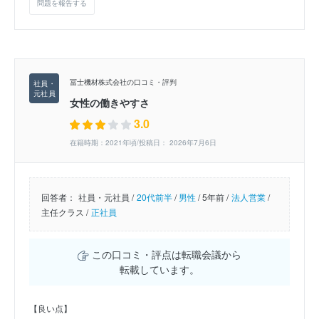
問題を報告する
冨士機材株式会社の口コミ・評判
女性の働きやすさ
3.0
在籍時期：2021年頃/投稿日： 2026年7月6日
回答者：
社員・元社員 /
20代前半
/
男性
/
5年前 /
法人営業
/
主任クラス /
正社員
この口コミ・評点は転職会議から
転載しています。
【良い点】