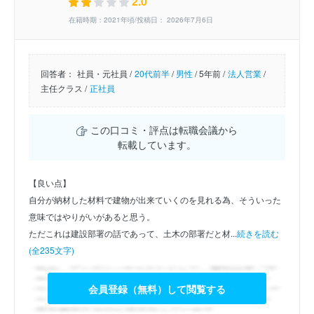
2.0
在籍時期：2021年頃/投稿日： 2026年7月6日
回答者：
社員・元社員 /
20代前半
/
男性
/
5年前 /
法人営業
/
主任クラス /
正社員
この口コミ・評点は転職会議から
転載しています。
【良い点】
自分が納材した材料で建物が出来ていくのを見れる為、そういった
意味ではやりがいがあると思う。
ただこれは建設部署の話であって、土木の部署だと材...
続きを読む
(全235文字)
会員登録（無料）して閲覧する