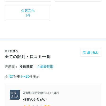
企業文化
1件
冨士機材の
絞り込む
全ての評判・口コミ一覧
表示順：
投稿日順
在籍時期順
全
127
件中
1〜25
件表示
冨士機材株式会社の口コミ・評判
仕事のやりがい