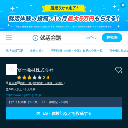
無料登録
ログイン
就活会議TOP
企業を探す
専門商社（鉄鋼・金属）業界の企業一覧
冨士機材株式
冨士機材株式会社
2.9
東京都
商社・卸(専門商社（鉄鋼・金属）)
300人以上1千人未満
https://www.fujikizai-g.co.jp/
口コミ投稿数（
360
件）
ES・体験記（
16
件）
ES・体験記などを投稿する