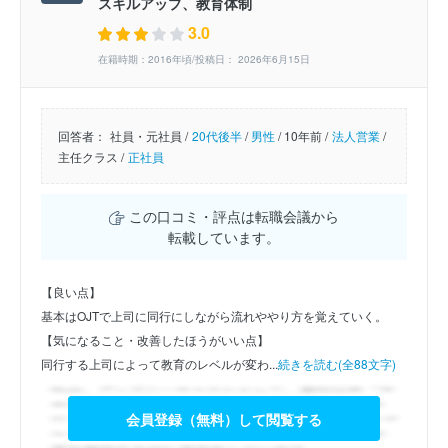
スキルアップ、教育体制
3.0
在籍時期：2016年頃/投稿日： 2026年6月15日
回答者：
社員・元社員 /
20代後半
/
男性
/
10年前 /
法人営業
/
主任クラス /
正社員
この口コミ・評点は転職会議から
転載しています。
【良い点】
基本はOJTで上司に同行にしながら流れややり方を覚えていく。
【気になること・改善したほうがいい点】
同行する上司によって教育のレベルが変わ...
続きを読む(全88文字)
会員登録（無料）して閲覧する