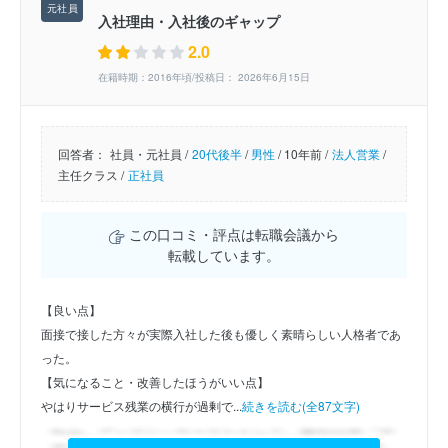
入社理由・入社後のギャップ
2.0
在籍時期：2016年頃/投稿日： 2026年6月15日
回答者：
社員・元社員 /
20代後半
/
男性
/
10年前 /
法人営業
/
主任クラス /
正社員
この口コミ・評点は転職会議から
転載しています。
【良い点】
面接で接した方々が実際入社した後も優しく素晴らしい人格者であ
った。
【気になること・改善したほうがいい点】
やはりサービス残業の横行が過剰で...
続きを読む(全87文字)