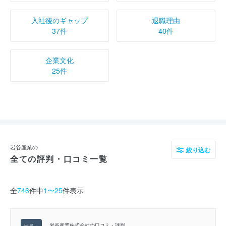
入社後のギャップ
退職理由
37件
40件
企業文化
25件
岩谷産業の
絞り込む
全ての評判・口コミ一覧
全
746
件中
1〜25
件表示
岩谷産業株式会社の口コミ・評判