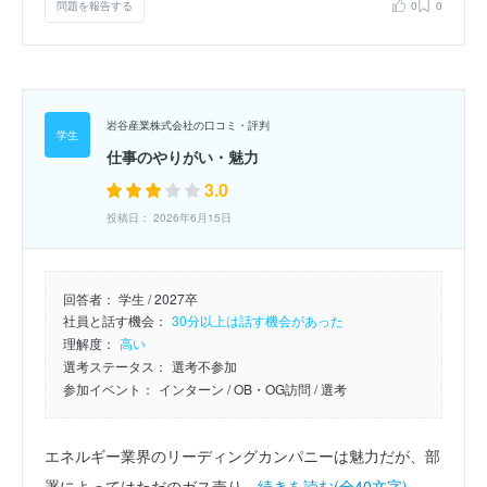
問題を報告する
0
0
岩谷産業株式会社の口コミ・評判
仕事のやりがい・魅力
3.0
投稿日： 2026年6月15日
回答者：
学生 / 2027卒
社員と話す機会：
30分以上は話す機会があった
理解度：
高い
選考ステータス：
選考不参加
参加イベント：
インターン
/ OB・OG訪問
/ 選考
エネルギー業界のリーディングカンパニーは魅力だが、部
署によってはただのガス売り。
続きを読む(全40文字)