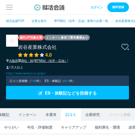
無料登録
ログイン
就活会議TOP
企業を探す
専門商社（化学・石油）業界の企業一覧
岩谷産業株式
謝礼UP対象企業
インターン参加で選考優遇あり
岩谷産業株式会社
4.0
大阪府
商社・卸(専門商社（化学・石油）)
1万人以上
https://www.iwatani.co.jp/jpn/
口コミ投稿数（
746
件）
ES・体験記（
401
件）
ES・体験記などを投稿する
体験記
インターン
本選考
口コミ
企業研究
イベント情報
やりがい
年収・評価制度
キャリアアップ
福利厚生・環境
成