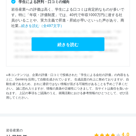
学生による評判・口コミの傾向
岩谷産業への評価は高く、学生による口コミは肯定的なものが多いで
す。特に「年収・評価制度」では、40代で年収1000万円に達する社
員がいることや、実力主義で昇進・昇給が早いといった声があり、商
社業...
続きを読む（全497文字）
続きを読む
※本コンテンツは、企業の評価・口コミで投稿された「学生による会社の評価」の内容をも
とに、Geminiを活用して自動生成されています。 生成品質の向上に努めておりますが、自
動生成であるため、まれに適切ではない情報が混ざる可能性があることを予めご了承くだ
さい。 誠に恐れ入りますが、情報の真偽や正確性につきまして、当サイトは責任を負いか
ねます。 上記の事項をご認識のうえ、就職活動における参考情報のひとつとして、ぜひ活
用してください。
岩谷産業の
4.0