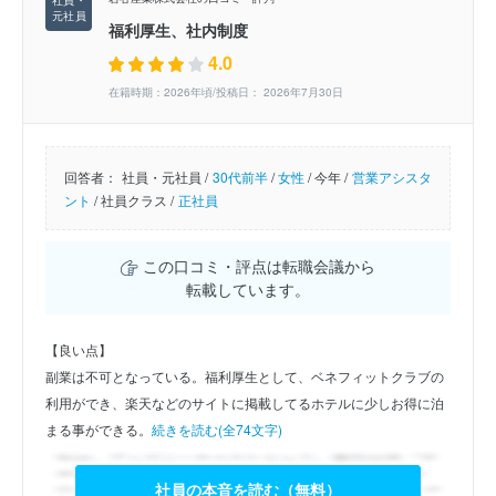
福利厚生、社内制度
4.0
在籍時期：2026年頃/投稿日： 2026年7月30日
回答者：
社員・元社員 /
30代前半
/
女性
/
今年 /
営業アシスタ
ント
/
社員クラス /
正社員
この口コミ・評点は転職会議から
転載しています。
【良い点】
副業は不可となっている。福利厚生として、ベネフィットクラブの
利用ができ、楽天などのサイトに掲載してるホテルに少しお得に泊
まる事ができる。
続きを読む(全74文字)
社員の本音を読む（無料）