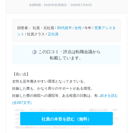
在籍時期：2026年頃/投稿日： 2026年7月30日
回答者：
社員・元社員 /
30代前半
/
女性
/
今年 /
営業アシスタ
ント
/
社員クラス /
正社員
この口コミ・評点は転職会議から
転載しています。
【良い点】
女性も近年働きやすい環境となってきている。
妊娠した際も、かなり周りのサポートがある環境。
妊娠した際の病院への通院等、ある程度の日数は、有...
続きを読む
(全267文字)
社員の本音を読む（無料）