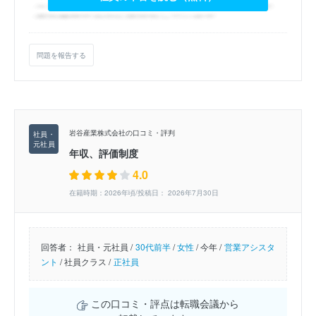
問題を報告する
岩谷産業株式会社の口コミ・評判
年収、評価制度
4.0
在籍時期：2026年頃/投稿日： 2026年7月30日
回答者：
社員・元社員 /
30代前半
/
女性
/
今年 /
営業アシスタ
ント
/
社員クラス /
正社員
この口コミ・評点は転職会議から