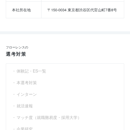
本社所在地
〒150-0034 東京都渋谷区代官山町7番8号
フローレンスの
選考対策
体験記・ES一覧
本選考対策
インターン
就活速報
マッチ度（就職難易度・採用大学）
企業研究