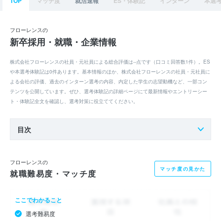
TOP
マッチ度
就活速報
ES・体験記
インターン
本選
フローレンスの
新卒採用・就職・企業情報
株式会社フローレンスの社員・元社員による総合評価は--点です（口コミ回答数1件）。ES
や本選考体験記は0件あります。基本情報のほか、株式会社フローレンスの社員・元社員に
よる会社の評価、過去のインターン選考の内容、内定した学生の志望動機など、一部コン
テンツを公開しています。ぜひ、選考体験記の詳細ページにて最新情報やエントリーシー
ト・体験記全文を確認し、選考対策に役立ててください。
目次
フローレンスの
マッチ度の見かた
就職難易度・マッチ度
ここでわかること
選考難易度