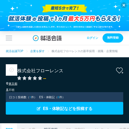
無料登録
ログイン
就活会議TOP
企業を探す
株式会社フローレンスの新卒採用・就職・企業情報
株式会社フローレンス
--
東京都
不明
口コミ投稿数（
1
件）
ES・体験記（
0
件）
ES・体験記などを投稿する