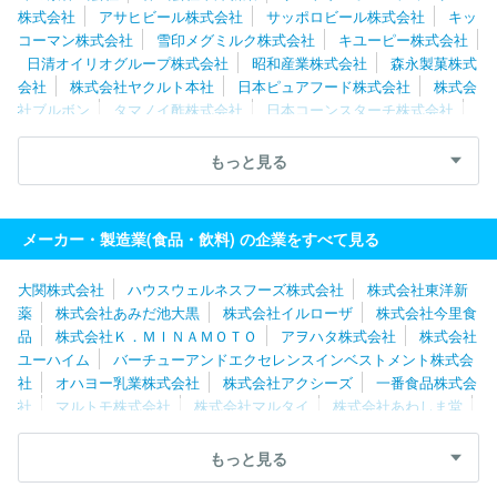
株式会社
アサヒビール株式会社
サッポロビール株式会社
キッ
コーマン株式会社
雪印メグミルク株式会社
キユーピー株式会社
日清オイリオグループ株式会社
昭和産業株式会社
森永製菓株式
会社
株式会社ヤクルト本社
日本ピュアフード株式会社
株式会
社ブルボン
タマノイ酢株式会社
日本コーンスターチ株式会社
伊藤ハム株式会社
米久株式会社
ケンコーマヨネーズ株式会社
敷島製パン株式会社
山崎製パン株式会社
株式会社武蔵野
ア
もっと見る
サヒ飲料株式会社
ウェルネオシュガー株式会社
プリマハム株式
会社
いなば食品株式会社
日清食品株式会社
株式会社ニップ
ン
ミヨシ油脂株式会社
株式会社ニチレイフーズ
メーカー・製造業(食品・飲料) の企業をすべて見る
大関株式会社
ハウスウェルネスフーズ株式会社
株式会社東洋新
薬
株式会社あみだ池大黒
株式会社イルローザ
株式会社今里食
品
株式会社Ｋ．ＭＩＮＡＭＯＴＯ
アヲハタ株式会社
株式会社
ユーハイム
バーチューアンドエクセレンスインベストメント株式会
社
オハヨー乳業株式会社
株式会社アクシーズ
一番食品株式会
社
マルトモ株式会社
株式会社マルタイ
株式会社あわしま堂
伊藤ハム株式会社
ヤマサン食品工業株式会社
井村屋株式会社
ハウス食品株式会社
シノブフーズ株式会社
株式会社神戸屋
もっと見る
三共食品株式会社
日本ハム食品株式会社
桂新堂株式会社
サ