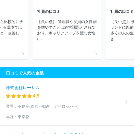
ルボン
プリマハム株式会社
ミヨシ油脂株式会社
アサヒビール
株式会社
キユーピー株式会社
株式会社ホットランドホールディ
社員の口コミ
社員の口コミ
ングス
株式会社ロック・フィールド
松谷化学工業株式会社
サ
から比較的にチ
【良い点】 管理職や役員の女性割
【良い点】 
ンエイ糖化株式会社
日清食品株式会社
焼津水産化学工業株式会
える環境では
を増やすことは経営課題とされて
ランドに以前
社
日本ピュアフード株式会社
ＤＭ三井製糖株式会社
株式会社
こと・改善し
おり、キャリアアップを望む女性
多くの人の生
ハイデイ日高
ほか(3788件)
に...
き...
口コミで人気の企業
株式会社レーサム
4.9
業界：
不動産(総合不動産・デベロッパー)
本社：
東京都