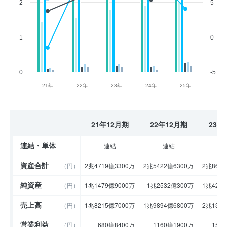
2
5
1
0
0
-5
21年
22年
23年
24年
25年
21年12月期
22年12月期
23年
連結・単体
連結
連結
資産合計
（円）
2兆4719億3300万
2兆5422億6300万
2兆869
純資産
（円）
1兆1479億9000万
1兆2532億300万
1兆425
売上高
（円）
1兆8215億7000万
1兆9894億6800万
2兆134
営業利益
（円）
680億8400万
1160億1900万
150