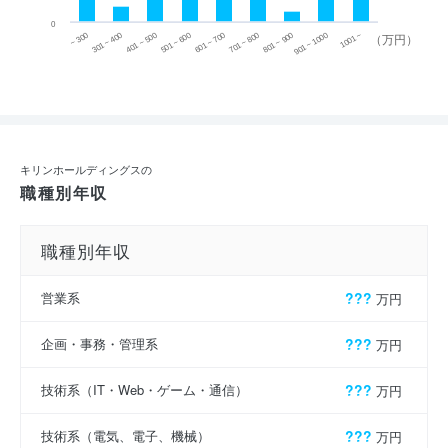
0
~ 300
701 ~ 800
301 ~ 400
801 ~ 900
401 ~ 500
901 ~ 1000
501 ~ 600
601 ~ 700
1001 ~
（万円）
キリンホールディングスの
職種別年収
職種別年収
営業系
???
万円
企画・事務・管理系
???
万円
技術系（IT・Web・ゲーム・通信）
???
万円
技術系（電気、電子、機械）
???
万円