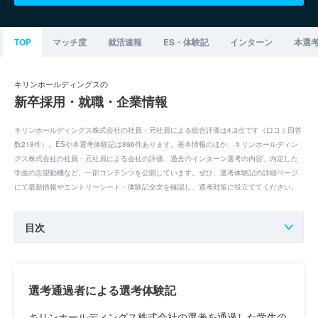
TOP
マッチ度
就活速報
ES・体験記
インターン
本選
キリンホールディングスの
新卒採用・就職・企業情報
キリンホールディングス株式会社の社員・元社員による総合評価は4.3点です（口コミ回答
数218件）。ESや本選考体験記は896件あります。基本情報のほか、キリンホールディン
グス株式会社の社員・元社員による会社の評価、過去のインターン選考の内容、内定した
学生の志望動機など、一部コンテンツを公開しています。ぜひ、選考体験記の詳細ページ
にて最新情報やエントリーシート・体験記全文を確認し、選考対策に役立ててください。
目次
選考通過者による選考体験記
キリンホールディングス株式会社の選考を通過した学生の