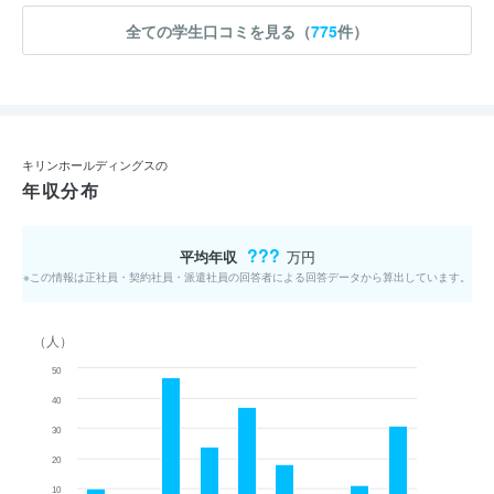
全ての学生口コミを見る（
775
件）
キリンホールディングスの
年収分布
???
平均年収
万円
※この情報は正社員・契約社員・派遣社員の回答者による回答データから算出しています。
（人）
50
40
30
20
10