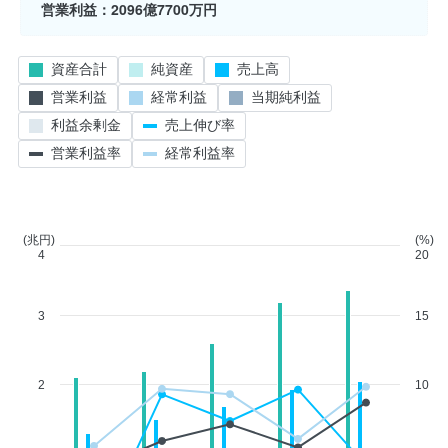
営業利益
2096億7700万円
資産合計
純資産
売上高
営業利益
経常利益
当期純利益
利益余剰金
売上伸び率
営業利益率
経常利益率
(兆円)
(%)
4
20
3
15
2
10