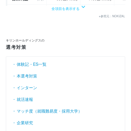
全項目を表示する
経常利益
（円）
996億1700万
1913億8700万
197
※参照元：NOKIZAL
当期純利益
（円）
597億9000万
1110億700万
112
利益余剰金
----
----
（円）
キリンホールディングスの
売上伸び率
（％）
- 1.51
9.22
選考対策
営業利益率
（％）
3.74
5.83
体験記・ES一覧
経常利益率
（％）
5.47
9.62
本選考対策
インターン
就活速報
マッチ度（就職難易度・採用大学）
企業研究