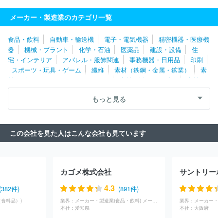
ントリーホールディングス株式会社
株式会社おとうふ工房いしか
わ
カネ美食品株式会社
いなば食品株式会社
ニコニコのり株式
メーカー・製造業のカテゴリ一覧
会社
九鬼産業株式会社
ヤマモリ株式会社
株式会社かね貞
ハラダ製茶株式会社
タマノイ酢株式会社
白ハト食品工業株式会
食品・飲料
自動車・輸送機
電子・電気機器
精密機器・医療機
社
月桂冠株式会社
江崎グリコ株式会社
伊那食品工業株式会
器
機械・プラント
化学・石油
医薬品
建設・設備
住
社
株式会社オリエンタルベーカリー
株式会社創味食品
はごろ
宅・インテリア
アパレル・服飾関連
事務機器・日用品
印刷
もフーズ株式会社
アピ株式会社
米久株式会社
株式会社柿安本
スポーツ・玩具・ゲーム
繊維
素材（鉄鋼・金属・鉱業）
素
店
敷島製パン株式会社
マルサンアイ株式会社
よつ葉乳業株式
材（ゴム・ガラス・セラミックス）
素材（紙・パルプ）
素材
会社
Ｕｍｉｏｓ Ｈｏｋｋａｉｄｏ株式会社
富士食品工業株式
（その他）
農林・水産
たばこ・飼料
その他
会社
株式会社武蔵野
マリンフーズ株式会社
月島食品工業株式
もっと見る
会社
日本ハム惣菜株式会社
プライムデリカ株式会社
株式会社
ニチレイフーズ
キッコーマン株式会社
雪印メグミルク株式会社
株式会社ロッテ
株式会社モンテール
ヤマサ醬油株式会社
株
この会社を見た人はこんな会社も見ています
式会社藤江
日本コーンスターチ株式会社
イニシオフーズ株式会
社
大栄フーズ株式会社
塩水港精糖株式会社
森永製菓株式会
社
三本珈琲株式会社
株式会社ニップン
有楽製菓株式会社
山崎製パン株式会社
アサヒ飲料株式会社
フジフーズ株式会社
カゴメ株式会社
昭和産業株式会社
モランボン株式会社
亀田製菓株式会社
株
式会社世田谷自然食品
株式会社ヤクルト本社
日東富士製粉株式
4.3
(382件)
(891件)
会社
日清オイリオグループ株式会社
ウェルネオシュガー株式会
食料品）)
業界：
メーカー・製造業(食品・飲料) メーカー・製造業(たばこ・飼料)
業界：
メーカー・
社
ケンコーマヨネーズ株式会社
株式会社サンデリカ
味の素株
本社：
愛知県
本社：
大阪府
式会社
明星食品株式会社
サッポロビール株式会社
株式会社ブ