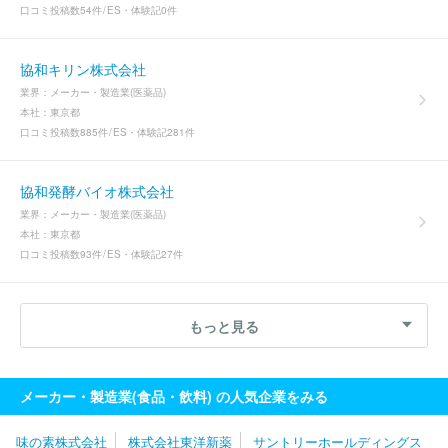
口コミ投稿数
54件
ES・体験記
0件
協和キリン株式会社
業界：
メーカー・製造業(医薬品)
本社：
東京都
口コミ投稿数
885件
ES・体験記
281件
協和発酵バイオ株式会社
業界：
メーカー・製造業(医薬品)
本社：
東京都
口コミ投稿数
93件
ES・体験記
27件
もっと見る
メーカー・製造業(食品・飲料) の人気企業をみる
味の素株式会社
株式会社東洋新薬
サントリーホールディングス