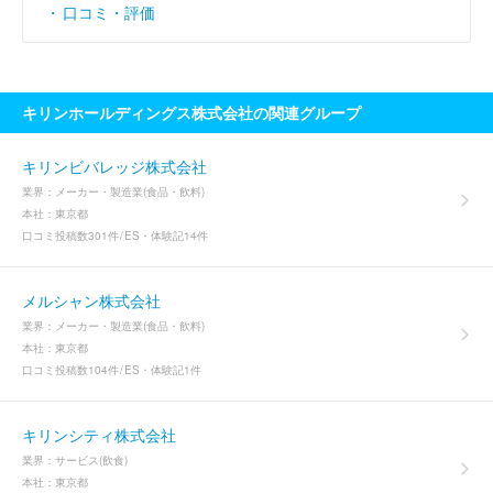
口コミ・評価
キリンホールディングス株式会社の関連グループ
キリンビバレッジ株式会社
業界：
メーカー・製造業(食品・飲料)
本社：
東京都
口コミ投稿数
301件
ES・体験記
14件
メルシャン株式会社
業界：
メーカー・製造業(食品・飲料)
本社：
東京都
口コミ投稿数
104件
ES・体験記
1件
キリンシティ株式会社
業界：
サービス(飲食)
本社：
東京都