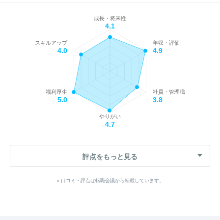
成長・将来性
4.1
スキルアップ
年収・評価
4.0
4.9
福利厚生
社員・管理職
5.0
3.8
やりがい
4.7
評点をもっと見る
※ 口コミ・評点は転職会議から転載しています。