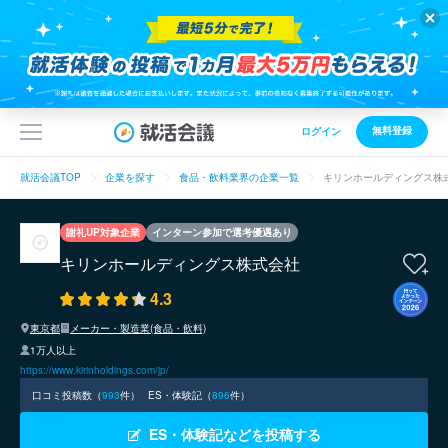
無料登録
ログイン
就活会議TOP
企業を探す
食品・飲料業界の企業一覧
キリンホールディングス株
謝礼UP対象企業
インターン参加で選考優遇あり
キリンホールディングス株式会社
4.3
東京都
メーカー・製造業(食品・飲料)
1万人以上
https://www.kirinholdings.com/jp/
口コミ投稿数（
993
件）
ES・体験記（
896
件）
ES・体験記などを投稿する