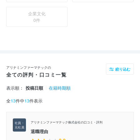
企業文化
0件
アリナミンファーマテックの
絞り込む
全ての評判・口コミ一覧
表示順：
投稿日順
在籍時期順
全
13
件中
13
件表示
アリナミンファーマテック株式会社の口コミ・評判
退職理由