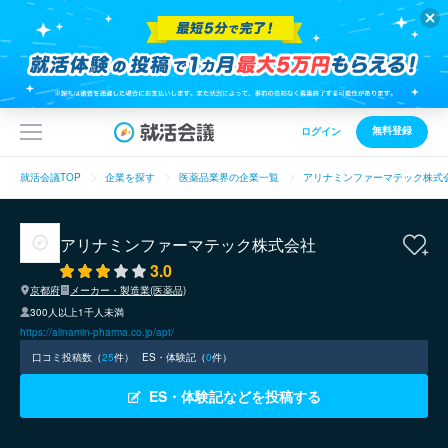
無料登録
ログイン
就活会議TOP
企業を探す
医薬品業界の企業一覧
アリナミンファーマテック株式
アリナミンファーマテック株式会社
3.0
京都府
メーカー・製造業(医薬品)
300人以上1千人未満
https://alinamin-pharma.co.jp/apt/
口コミ投稿数（
25
件）
ES・体験記（
0
件）
ES・体験記などを投稿する