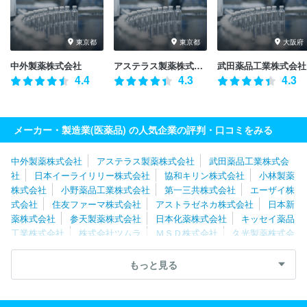
東京都
東京都
大阪府
中外製薬株式会社
アステラス製薬株式会社
武田薬品工業株式会社
4.4
4.3
4.3
メーカー・製造業(医薬品) の人気企業の評判・口コミをみる
中外製薬株式会社
アステラス製薬株式会社
武田薬品工業株式会
社
日本イーライリリー株式会社
協和キリン株式会社
小林製薬
株式会社
小野薬品工業株式会社
第一三共株式会社
エーザイ株
式会社
住友ファーマ株式会社
アストラゼネカ株式会社
日本新
薬株式会社
参天製薬株式会社
日本化薬株式会社
キッセイ薬品
工業株式会社
株式会社ツムラ
ＭＳＤ株式会社
久光製薬株式会
社
常盤薬品工業株式会社
あすか製薬株式会社
杏林製薬株式会
社
陽進堂ホールディングス株式会社
アース製薬株式会社
科研
もっと見る
製薬株式会社
千寿製薬株式会社
ゼリア新薬工業株式会社
中外
製薬工業株式会社
マルホ株式会社
生化学工業株式会社
ＪＣＲ
ファーマ株式会社