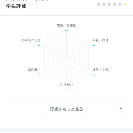
--
学生評価
成長・将来性
--
スキルアップ
年収・評価
--
--
福利厚生
社風・文化
--
--
やりがい
--
評点をもっと見る