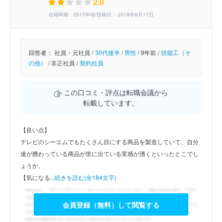
2.0
在籍時期：2017年頃/投稿日： 2018年8月17日
回答者：
社員・元社員 /
30代後半
/
男性
/
9年前 /
技能工（そ
の他）
/
非正社員 /
契約社員
この口コミ・評点は転職会議から
転載しています。
【良い点】
テレビのシーエムでもたくさん目にする商品を製造していて、自分
達が携わっている商品が世に出ている実感が湧くといったとこでし
ょうか。
【気になる...
続きを読む(全184文字)
会員登録（無料）して閲覧する