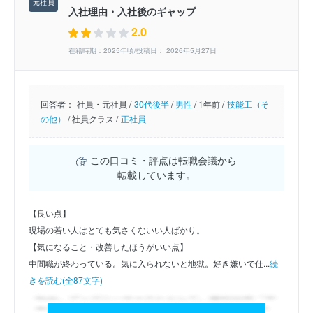
入社理由・入社後のギャップ
2.0
在籍時期：2025年頃/投稿日： 2026年5月27日
回答者：
社員・元社員 /
30代後半
/
男性
/
1年前 /
技能工（そ
の他）
/
社員クラス /
正社員
この口コミ・評点は転職会議から
転載しています。
【良い点】
現場の若い人はとても気さくないい人ばかり。
【気になること・改善したほうがいい点】
中間職が終わっている。気に入られないと地獄。好き嫌いで仕...
続
きを読む(全87文字)