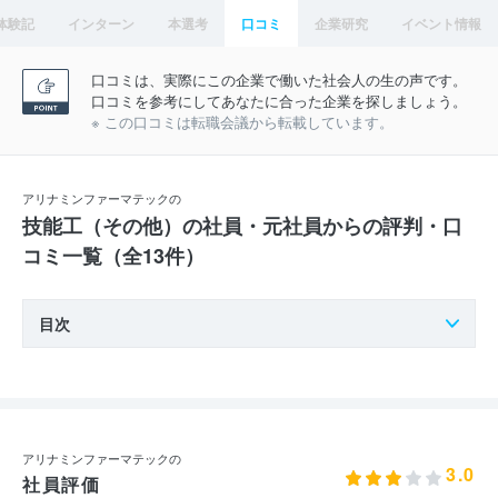
体験記
インターン
本選考
口コミ
企業研究
イベント情報
口コミは、実際にこの企業で働いた社会人の生の声です。
口コミを参考にしてあなたに合った企業を探しましょう。
※ この口コミは転職会議から転載しています。
アリナミンファーマテックの
技能工（その他）の社員・元社員からの評判・口
コミ一覧（全13件）
目次
アリナミンファーマテックの
3.0
社員評価