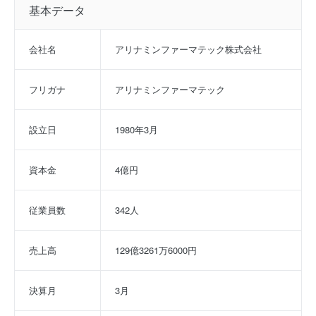
基本データ
会社名
アリナミンファーマテック株式会社
フリガナ
アリナミンファーマテック
設立日
1980年3月
資本金
4億円
従業員数
342人
売上高
129億3261万6000円
決算月
3月