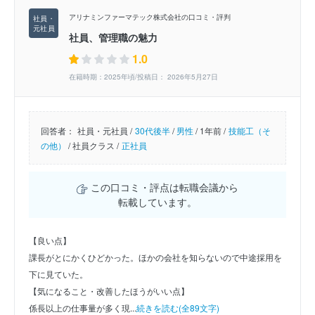
アリナミンファーマテック株式会社の口コミ・評判
社員、管理職の魅力
1.0
在籍時期：2025年頃/投稿日： 2026年5月27日
回答者：
社員・元社員 /
30代後半
/
男性
/
1年前 /
技能工（そ
の他）
/
社員クラス /
正社員
この口コミ・評点は転職会議から
転載しています。
【良い点】
課長がとにかくひどかった。ほかの会社を知らないので中途採用を
下に見ていた。
【気になること・改善したほうがいい点】
係長以上の仕事量が多く現...
続きを読む(全89文字)