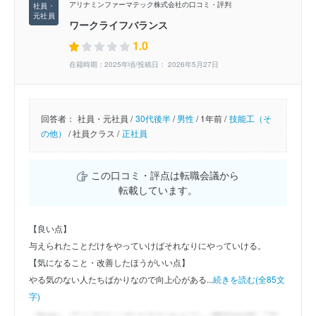
アリナミンファーマテック株式会社の口コミ・評判
ワークライフバランス
1.0
在籍時期：2025年頃/投稿日： 2026年5月27日
回答者：
社員・元社員 /
30代後半
/
男性
/
1年前 /
技能工（そ
の他）
/
社員クラス /
正社員
この口コミ・評点は転職会議から
転載しています。
【良い点】
与えられたことだけをやっていけばそれなりにやっていける。
【気になること・改善したほうがいい点】
やる気のない人たちばかりなので向上心がある...
続きを読む(全85文
字)