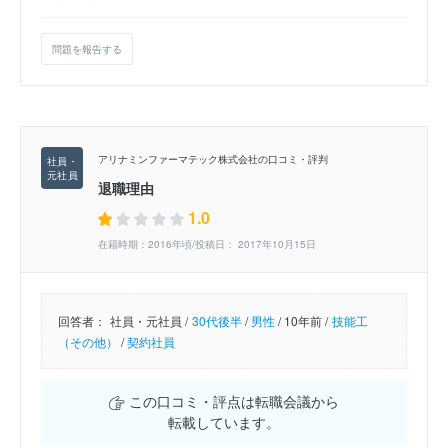
問題を報告する
アリナミンファーマテック株式会社の口コミ・評判
退職理由
1.0
在籍時期：2016年頃/投稿日： 2017年10月15日
回答者：
社員・元社員 /
30代後半
/
男性
/
10年前 /
技能工
（その他）
/
契約社員
この口コミ・評点は転職会議から
転載しています。