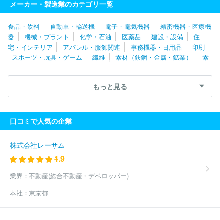
メーカー・製造業のカテゴリ一覧
食品・飲料
自動車・輸送機
電子・電気機器
精密機器・医療機
器
機械・プラント
化学・石油
医薬品
建設・設備
住
宅・インテリア
アパレル・服飾関連
事務機器・日用品
印刷
スポーツ・玩具・ゲーム
繊維
素材（鉄鋼・金属・鉱業）
素
材（ゴム・ガラス・セラミックス）
素材（紙・パルプ）
素材
（その他）
農林・水産
たばこ・飼料
その他
もっと見る
口コミで人気の企業
株式会社レーサム
4.9
業界：
不動産(総合不動産・デベロッパー)
本社：
東京都