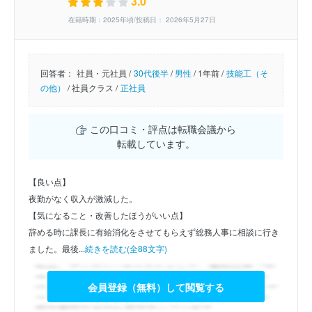
3.0
在籍時期：2025年頃/投稿日： 2026年5月27日
回答者：
社員・元社員 /
30代後半
/
男性
/
1年前 /
技能工（そ
の他）
/
社員クラス /
正社員
この口コミ・評点は転職会議から
転載しています。
【良い点】
夜勤がなく収入が激減した。
【気になること・改善したほうがいい点】
辞める時に課長に有給消化をさせてもらえず総務人事に相談に行き
ました。最後...
続きを読む(全88文字)
会員登録（無料）して閲覧する