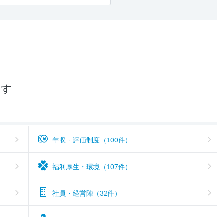
女性の働きやすさ
3.6
入社後のギャップ
3.5
入社難易度
3.8
おすすめ度
3.9
探す
年収・評価制度（100件）
福利厚生・環境（107件）
社員・経営陣（32件）