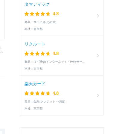
タマディック
4.8
業界：
サービス(その他)
本社：
東京都
リクルート
が、
い
4.8
業界：
IT・通信(インターネット・Webサービス)
本社：
東京都
楽天カード
4.8
業界：
金融(クレジット・信販)
本社：
東京都