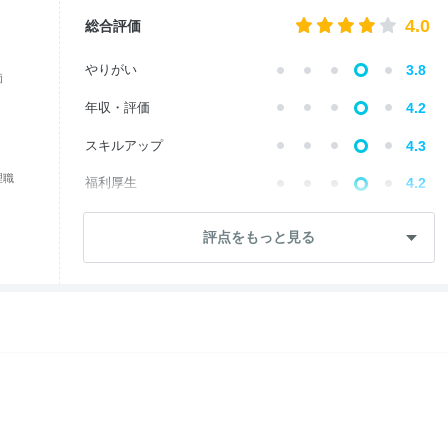
4.0
総合評価
やりがい
3.8
価
年収・評価
4.2
スキルアップ
4.3
理職
福利厚生
4.2
成長・将来性
3.7
評点をもっと見る
社員・管理職
3.8
ワークライフ
4.2
女性の働きやすさ
4.1
入社後のギャップ
4.1
退職理由
3.7