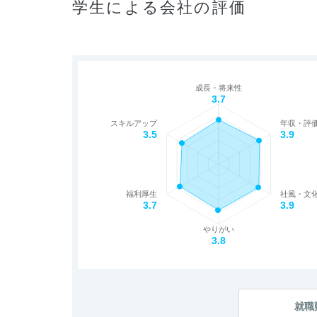
学生による会社の評価
成長・将来性
3.7
スキルアップ
年収・評
3.5
3.9
福利厚生
社風・文
3.7
3.9
やりがい
3.8
就職