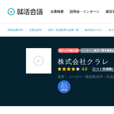
企業検索
説明会・インターン
就活
就活会議TOP
企業を探す
化学・石油業界の企業一覧
株式会社クラレ
株式
謝礼UP対象企業
インターン参加で選考優遇
株式会社クラレ
4.0
口コミ投稿数(
業界：
メーカー・製造業(化学・石油)