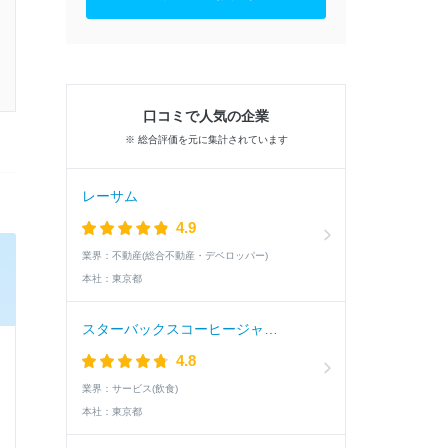
口コミで人気の企業
※ 総合評価を元に集計されています
レーサム
4.9
業界：
不動産(総合不動産・デベロッパー)
本社：
東京都
スターバックスコーヒージャパン
4.8
業界：
サービス(飲食)
本社：
東京都