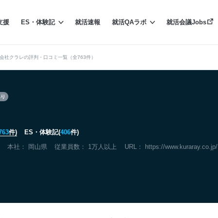
支援
ES・体験記
就活速報
就活QAラボ
就活会議Jobs
会社クラレの評判・口コミ一覧（全763件）
あり
763
件)
ES・体験記(
406
件)
本社：
岡山県
従業員数： 1万人以上
URL：
https://www.kuraray.co.jp/