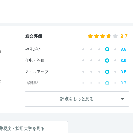
3.7
総合評価
やりがい
3.8
価
年収・評価
3.9
スキルアップ
3.5
化
福利厚生
3.7
成長・将来性
3.7
評点をもっと見る
社員・管理職
3.8
ワークライフ
3.7
社風・文化
3.9
難易度・採用大学を見る