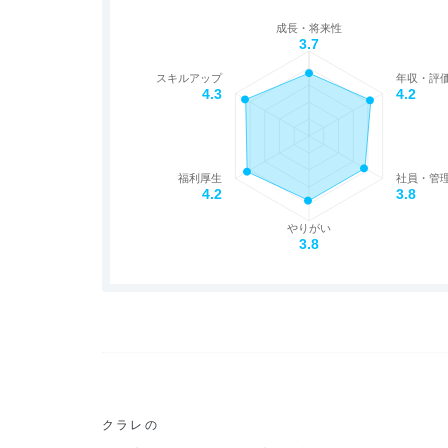
成長・将来性
3.7
スキルアップ
年収・評
4.3
4.2
福利厚生
社員・管
4.2
3.8
やりがい
3.8
クラレの