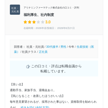
アリナミンファーマテック株式会社の口コミ・評判
福利厚生、社内制度
3.0
在籍時期：2026年頃/投稿日： 2026年6月21日
回答者：
社員・元社員 /
30代後半
/
男性
/
今年 /
生産技術（医
薬）
/
社員クラス /
正社員
この口コミ・評点は転職会議から
転載しています。
【良い点】
通勤手当、家族手当、退職金あり。
【気になること・改善したほうがいい点】
毎年意見要望されるが、採用された事はない。資格取得を勧められ
るが、...
続きを読む(全91文字)