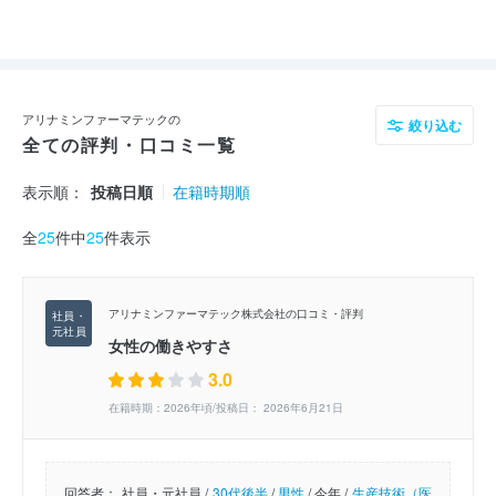
アリナミンファーマテックの
絞り込む
全ての評判・口コミ一覧
表示順：
投稿日順
在籍時期順
全
25
件中
25
件表示
アリナミンファーマテック株式会社の口コミ・評判
女性の働きやすさ
3.0
在籍時期：2026年頃/投稿日： 2026年6月21日
回答者：
社員・元社員 /
30代後半
/
男性
/
今年 /
生産技術（医