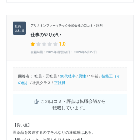
アリナミンファーマテック株式会社の口コミ・評判
仕事のやりがい
1.0
在籍時期：2025年頃/投稿日： 2026年5月27日
回答者：
社員・元社員 /
30代後半
/
男性
/
1年前 /
技能工（そ
の他）
/
社員クラス /
正社員
この口コミ・評点は転職会議から
転載しています。
【良い点】
医薬品を製造するのでそれなりの達成感はある。
【気になること・改善したほうがいい点】