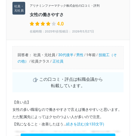
アリナミンファーマテック株式会社の口コミ・評判
女性の働きやすさ
4.0
在籍時期：2025年頃/投稿日： 2026年5月27日
回答者：
社員・元社員 /
30代後半
/
男性
/
1年前 /
技能工（そ
の他）
/
社員クラス /
正社員
この口コミ・評点は転職会議から
転載しています。
【良い点】
女性の多い職場なので働きやすさで言えば働きやすいと思います。
ただ配属先によってはクセのつよい人が多いので注意。
【気になること・改善したほう...
続きを読む(全133文字)