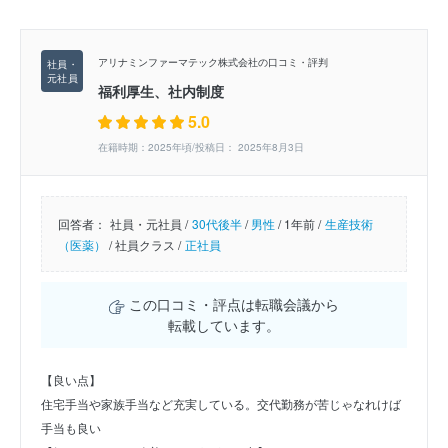
アリナミンファーマテック株式会社の口コミ・評判
福利厚生、社内制度
5.0
在籍時期：2025年頃/投稿日： 2025年8月3日
回答者：
社員・元社員 /
30代後半
/
男性
/
1年前 /
生産技術
（医薬）
/
社員クラス /
正社員
この口コミ・評点は転職会議から
転載しています。
【良い点】
住宅手当や家族手当など充実している。交代勤務が苦じゃなれけば
手当も良い