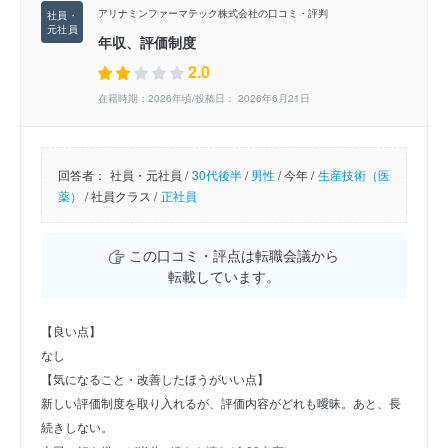
アリナミンファーマテック株式会社の口コミ・評判
年収、評価制度
2.0
在籍時期：2026年頃/投稿日： 2026年6月21日
回答者：
社員・元社員 /
30代後半
/
男性
/
今年 /
生産技術（医
薬）
/
社員クラス /
正社員
この口コミ・評点は転職会議から
転載しています。
【良い点】
なし
【気になること・改善したほうがいい点】
新しい評価制度を取り入れるが、評価内容がどれも曖昧。あと、長
続きしない。