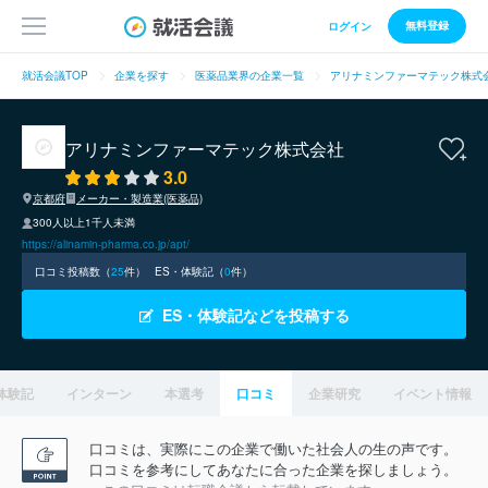
無料登録
ログイン
就活会議TOP
企業を探す
医薬品業界の企業一覧
アリナミンファーマテック株式
アリナミンファーマテック株式会社
3.0
京都府
メーカー・製造業(医薬品)
300人以上1千人未満
https://alinamin-pharma.co.jp/apt/
口コミ投稿数（
25
件）
ES・体験記（
0
件）
ES・体験記などを投稿する
体験記
インターン
本選考
口コミ
企業研究
イベント情報
口コミは、実際にこの企業で働いた社会人の生の声です。
口コミを参考にしてあなたに合った企業を探しましょう。