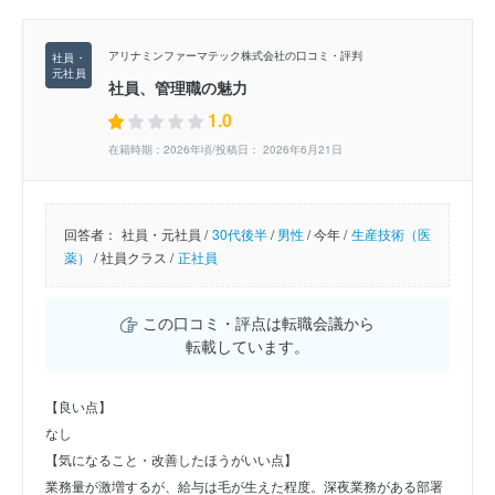
アリナミンファーマテック株式会社の口コミ・評判
社員、管理職の魅力
1.0
在籍時期：2026年頃/投稿日： 2026年6月21日
回答者：
社員・元社員 /
30代後半
/
男性
/
今年 /
生産技術（医
薬）
/
社員クラス /
正社員
この口コミ・評点は転職会議から
転載しています。
【良い点】
なし
【気になること・改善したほうがいい点】
業務量が激増するが、給与は毛が生えた程度。深夜業務がある部署