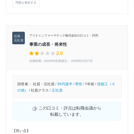
問題を報告する
アリナミンファーマテック株式会社の口コミ・評判
事業の成長・将来性
2.0
在籍時期：2025年頃/投稿日： 2026年5月27日
回答者：
社員・元社員 /
30代後半
/
男性
/
1年前 /
技能工（そ
の他）
/
社員クラス /
正社員
この口コミ・評点は転職会議から
転載しています。
【良い点】