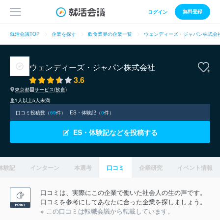
無料登録
ログイン
就活会議TOP
企業を探す
飲食業界の企業一覧
ウェンディーズ・ジャパン株式会
ウェンディーズ・ジャパン株式会社
3.6
東京都
サービス(飲食)
1人以上5人未満
口コミ投稿数（
69
件）
ES・体験記（
0
件）
ES・体験記などを投稿する
体験記
インターン
本選考
口コミ
企業研究
イベント情報
口コミは、実際にこの企業で働いた社会人の生の声です。
口コミを参考にしてあなたに合った企業を探しましょう。
※ この口コミは転職会議から転載しています。