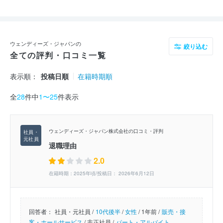
ウェンディーズ・ジャパンの
絞り込む
全ての評判・口コミ一覧
表示順：
投稿日順
在籍時期順
全
28
件中
1〜25
件表示
ウェンディーズ・ジャパン株式会社の口コミ・評判
退職理由
2.0
在籍時期：2025年頃/投稿日： 2026年6月12日
回答者：
社員・元社員 /
10代後半
/
女性
/
1年前 /
販売・接
客・ホールサービス
/
非正社員 /
パート・アルバイト