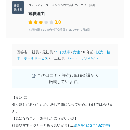
ウェンディーズ・ジャパン株式会社の口コミ・評判
退職理由
3.0
在籍時期：2010年頃/投稿日： 2020年10月2日
回答者：
社員・元社員 /
10代後半
/
女性
/
16年前 /
販売・接
客・ホールサービス
/
非正社員 /
パート・アルバイト
この口コミ・評点は転職会議から
転載しています。
【良い点】
引っ越しがあったため、決して嫌になってやめたわけではありませ
ん。
【気になること・改善したほうがいい点】
社員やマネージャーと折り合いが合わ...
続きを読む(全182文字)