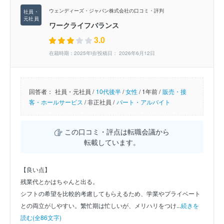
ウェンディーズ・ジャパン株式会社の口コミ・評判
ワークライフバランス
3.0
在籍時期：2025年頃/投稿日： 2026年6月12日
回答者：
社員・元社員 /
10代後半
/
女性
/
1年前 /
販売・接
客・ホールサービス
/
非正社員 /
パート・アルバイト
この口コミ・評点は転職会議から
転載しています。
【良い点】
残業代とかはちゃんと出る。
シフトの希望を比較的考慮してもらえるため、学業やプライベート
との両立がしやすい。繁忙期は忙しいが、メリハリをつけ...
続きを
読む(全86文字)