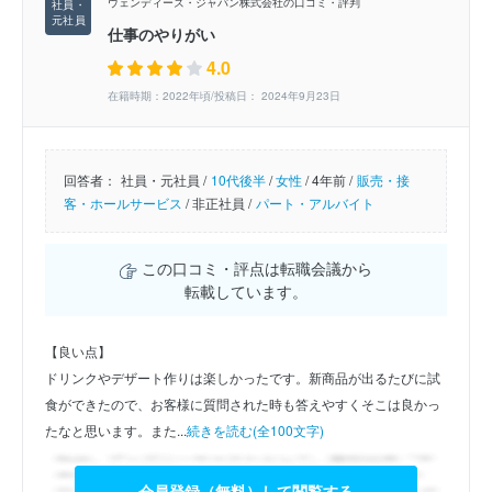
ウェンディーズ・ジャパン株式会社の口コミ・評判
仕事のやりがい
4.0
在籍時期：2022年頃/投稿日： 2024年9月23日
回答者：
社員・元社員 /
10代後半
/
女性
/
4年前 /
販売・接
客・ホールサービス
/
非正社員 /
パート・アルバイト
この口コミ・評点は転職会議から
転載しています。
【良い点】
ドリンクやデザート作りは楽しかったです。新商品が出るたびに試
食ができたので、お客様に質問された時も答えやすくそこは良かっ
たなと思います。また...
続きを読む(全100文字)
会員登録（無料）して閲覧する