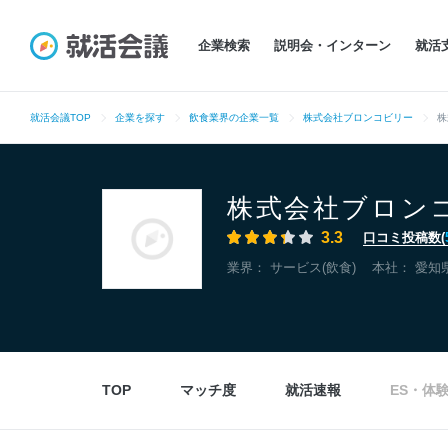
企業検索
説明会・インターン
就活
就活会議TOP
企業を探す
飲食業界の企業一覧
株式会社ブロンコビリー
株
株式会社ブロン
3.3
口コミ投稿数(
業界：
サービス(飲食)
本社：
愛知
TOP
マッチ度
就活速報
ES・体