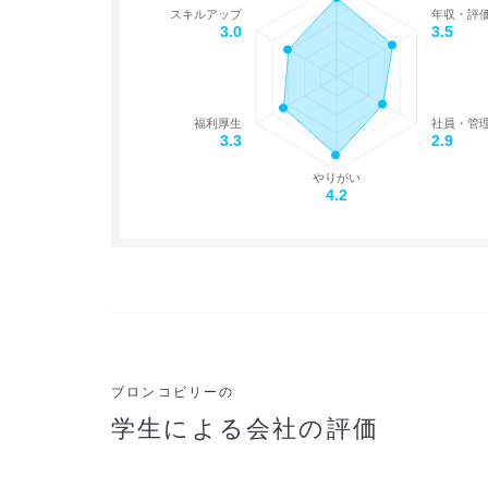
スキルアップ
年収・評
3.0
3.5
福利厚生
社員・管
3.3
2.9
やりがい
4.2
ブロンコビリーの
学生による会社の評価