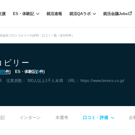
支援
ES・体験記
就活速報
就活QAラボ
就活会議Jobs
式会社ブロンコビリーの評判・口コミ一覧（全555件）
コビリー
555
件)
ES・体験記(
0
件)
県
従業員数： 300人以上1千人未満
URL：
https://www.bronco.co.jp/
験記
インターン
本選考
口コミ・評価
企