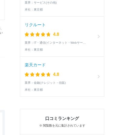
業界：
サービス(その他)
本社：
東京都
リクルート
が、
い
4.8
業界：
IT・通信(インターネット・Webサービス)
本社：
東京都
楽天カード
4.8
業界：
金融(クレジット・信販)
本社：
東京都
口コミランキング
※ 閲覧数を元に集計されています