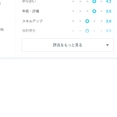
やりがい
4.2
価
年収・評価
3.5
スキルアップ
3.0
理職
福利厚生
3.3
成長・将来性
4.3
評点をもっと見る
社員・管理職
2.9
ワークライフ
2.3
女性の働きやすさ
2.8
入社後のギャップ
2.6
退職理由
2.5