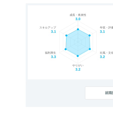
成長・将来性
3.0
スキルアップ
年収・評
3.1
3.1
福利厚生
社風・文
3.3
3.2
やりがい
3.2
就職