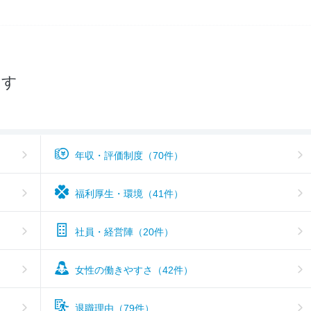
入社難易度
2.7
おすすめ度
2.7
探す
年収・評価制度（70件）
福利厚生・環境（41件）
社員・経営陣（20件）
女性の働きやすさ（42件）
退職理由（79件）