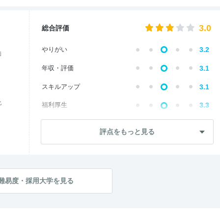
3.0
総合評価
やりがい
3.2
価
年収・評価
3.1
スキルアップ
3.1
化
福利厚生
3.3
成長・将来性
3.0
評点をもっと見る
--
社員・管理職
ワークライフ
2.8
社風・文化
3.2
難易度・採用大学を見る
女性の働きやすさ
2.8
入社後のギャップ
3.0