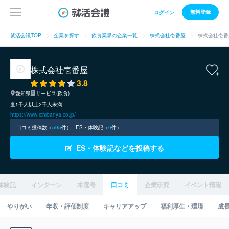
無料登録
ログイン
就活会議TOP
企業を探す
飲食業界の企業一覧
株式会社壱番屋
株式会社壱番
株式会社壱番屋
3.8
愛知県
サービス(飲食)
1千人以上2千人未満
https://www.ichibanya.co.jp/
口コミ投稿数（
595
件）
ES・体験記（
0
件）
ES・体験記などを投稿する
体験記
インターン
本選考
口コミ
企業研究
イベント情報
やりがい
年収・評価制度
キャリアアップ
福利厚生・環境
成