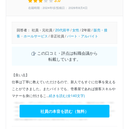
3.0
在籍時期：2024年頃/投稿日： 2026年8月4日
回答者：
社員・元社員 /
20代前半
/
女性
/
2年前 /
販売・接
客・ホールサービス
/
非正社員 /
パート・アルバイト
この口コミ・評点は転職会議から
転載しています。
【良い点】
仕事は丁寧に教えていただけるので、新人でもすぐに仕事を覚える
ことができました。またバイトでも、壱番屋であれば接客スキルや
マナーを身に付けるこ...
続きを読む(全140文字)
社員の本音を読む（無料）