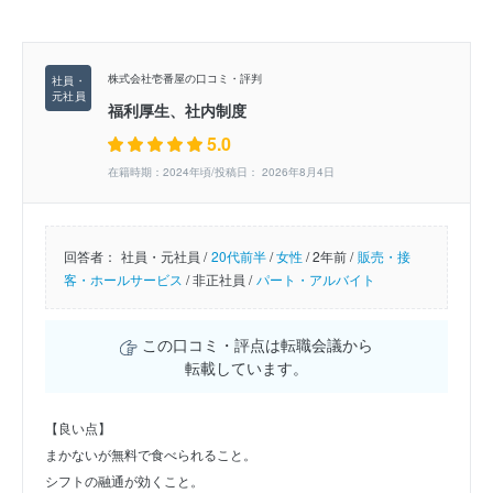
株式会社壱番屋の口コミ・評判
福利厚生、社内制度
5.0
在籍時期：2024年頃/投稿日： 2026年8月4日
回答者：
社員・元社員 /
20代前半
/
女性
/
2年前 /
販売・接
客・ホールサービス
/
非正社員 /
パート・アルバイト
この口コミ・評点は転職会議から
転載しています。
【良い点】
まかないが無料で食べられること。
シフトの融通が効くこと。