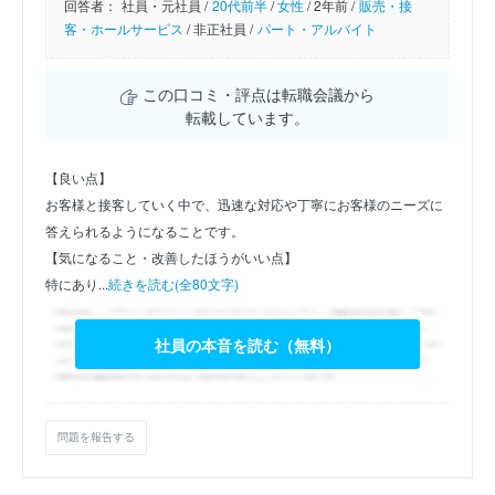
回答者：
社員・元社員 /
20代前半
/
女性
/
2年前 /
販売・接
客・ホールサービス
/
非正社員 /
パート・アルバイト
この口コミ・評点は転職会議から
転載しています。
【良い点】
お客様と接客していく中で、迅速な対応や丁寧にお客様のニーズに
答えられるようになることです。
【気になること・改善したほうがいい点】
特にあり...
続きを読む(全80文字)
社員の本音を読む（無料）
問題を報告する