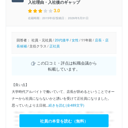
入社理由・入社後のギャップ
3.0
在籍時期：2015年頃/投稿日： 2026年5月31日
回答者：
社員・元社員 /
20代後半
/
女性
/
11年前 /
店長・店
長候補
/
主任クラス /
正社員
この口コミ・評点は転職会議から
転載しています。
【良い点】
大学時代アルバイトで働いていて、店長が辞めるということでオー
ナーから社員にならないかと誘いを受けて正社員になりました。
思っていたより土日祝...
続きを読む(全489文字)
社員の本音を読む（無料）