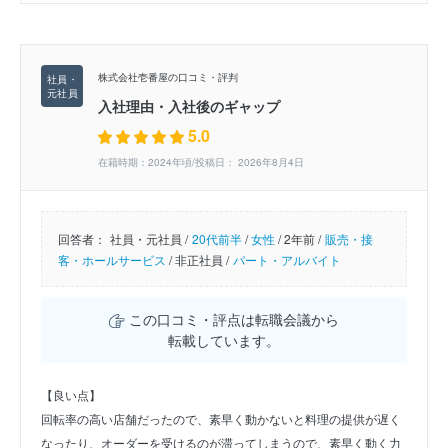
株式会社壱番屋の口コミ・評判
入社理由・入社後のギャップ
5.0
在籍時期：2024年頃/投稿日： 2026年8月4日
回答者：
社員・元社員 /
20代前半
/
女性
/
2年前 /
販売・接
客・ホールサービス
/
非正社員 /
パート・アルバイト
この口コミ・評点は転職会議から
転載しています。
【良い点】
回転率の高い店舗だったので、素早く動かないと料理の提供が遅く
なったり、オーダーを受けるのが滞ってしまうので、素早く動く力