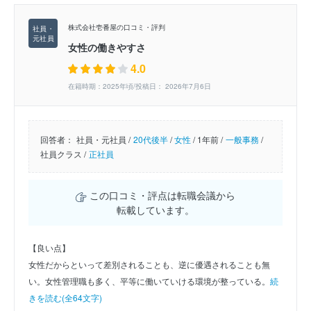
株式会社壱番屋の口コミ・評判
女性の働きやすさ
4.0
在籍時期：2025年頃/投稿日： 2026年7月6日
回答者：
社員・元社員 /
20代後半
/
女性
/
1年前 /
一般事務
/
社員クラス /
正社員
この口コミ・評点は転職会議から
転載しています。
【良い点】
女性だからといって差別されることも、逆に優遇されることも無
い。女性管理職も多く、平等に働いていける環境が整っている。
続
きを読む(全64文字)