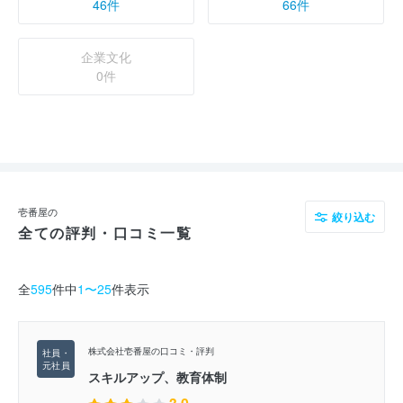
46件
66件
企業文化
0件
壱番屋の
絞り込む
全ての評判・口コミ一覧
全
595
件中
1〜25
件表示
株式会社壱番屋の口コミ・評判
スキルアップ、教育体制