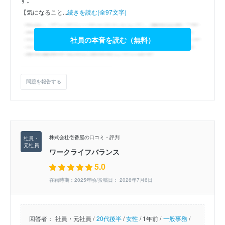
【気になること...
続きを読む(全97文字)
社員の本音を読む（無料）
問題を報告する
株式会社壱番屋の口コミ・評判
ワークライフバランス
5.0
在籍時期：2025年頃/投稿日： 2026年7月6日
回答者：
社員・元社員 /
20代後半
/
女性
/
1年前 /
一般事務
/