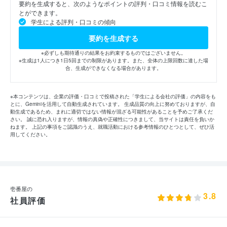
要約を生成すると、次のようなポイントの評判・口コミ情報を読むこ
とができます。
学生による評判・口コミの傾向
要約を生成する
※必ずしも期待通りの結果をお約束するものではございません。
※生成は1人につき1日5回までの制限があります。また、全体の上限回数に達した場
合、生成ができなくなる場合があります。
※本コンテンツは、企業の評価・口コミで投稿された「学生による会社の評価」の内容をも
とに、Geminiを活用して自動生成されています。 生成品質の向上に努めておりますが、自
動生成であるため、まれに適切ではない情報が混ざる可能性があることを予めご了承くだ
さい。 誠に恐れ入りますが、情報の真偽や正確性につきまして、当サイトは責任を負いか
ねます。 上記の事項をご認識のうえ、就職活動における参考情報のひとつとして、ぜひ活
用してください。
壱番屋の
3.8
社員評価