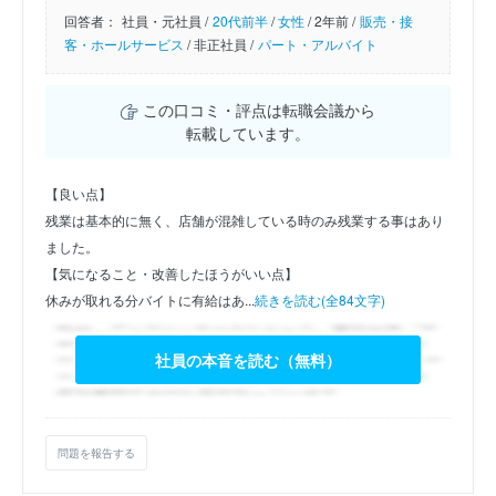
回答者：
社員・元社員 /
20代前半
/
女性
/
2年前 /
販売・接
客・ホールサービス
/
非正社員 /
パート・アルバイト
この口コミ・評点は転職会議から
転載しています。
【良い点】
残業は基本的に無く、店舗が混雑している時のみ残業する事はあり
ました。
【気になること・改善したほうがいい点】
休みが取れる分バイトに有給はあ...
続きを読む(全84文字)
社員の本音を読む（無料）
問題を報告する