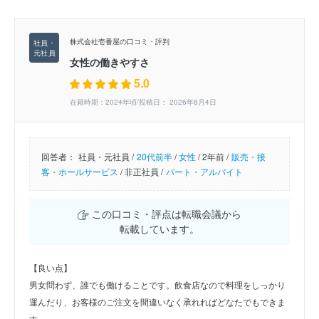
株式会社壱番屋の口コミ・評判
女性の働きやすさ
5.0
在籍時期：2024年頃/投稿日： 2026年8月4日
回答者：
社員・元社員 /
20代前半
/
女性
/
2年前 /
販売・接
客・ホールサービス
/
非正社員 /
パート・アルバイト
この口コミ・評点は転職会議から
転載しています。
【良い点】
男女問わず、誰でも働けることです。飲食店なので料理をしっかり
運んだり、お客様のご注文を間違いなく承れればどなたでもできま
す。