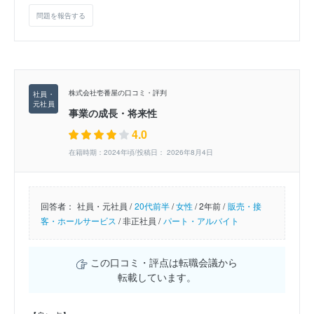
問題を報告する
株式会社壱番屋の口コミ・評判
事業の成長・将来性
4.0
在籍時期：2024年頃/投稿日： 2026年8月4日
回答者：
社員・元社員 /
20代前半
/
女性
/
2年前 /
販売・接
客・ホールサービス
/
非正社員 /
パート・アルバイト
この口コミ・評点は転職会議から
転載しています。