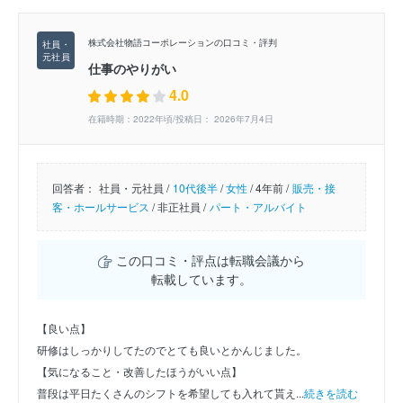
株式会社物語コーポレーションの口コミ・評判
仕事のやりがい
4.0
在籍時期：2022年頃/投稿日： 2026年7月4日
回答者：
社員・元社員 /
10代後半
/
女性
/
4年前 /
販売・接
客・ホールサービス
/
非正社員 /
パート・アルバイト
この口コミ・評点は転職会議から
転載しています。
【良い点】
研修はしっかりしてたのでとても良いとかんじました。
【気になること・改善したほうがいい点】
普段は平日たくさんのシフトを希望しても入れて貰え...
続きを読む