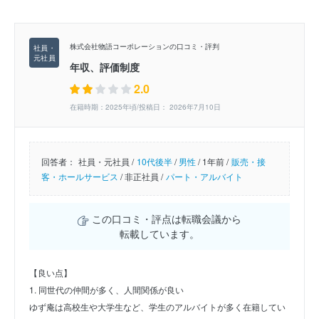
株式会社物語コーポレーションの口コミ・評判
年収、評価制度
2.0
在籍時期：2025年頃/投稿日： 2026年7月10日
回答者：
社員・元社員 /
10代後半
/
男性
/
1年前 /
販売・接
客・ホールサービス
/
非正社員 /
パート・アルバイト
この口コミ・評点は転職会議から
転載しています。
【良い点】
1. 同世代の仲間が多く、人間関係が良い
ゆず庵は高校生や大学生など、学生のアルバイトが多く在籍してい