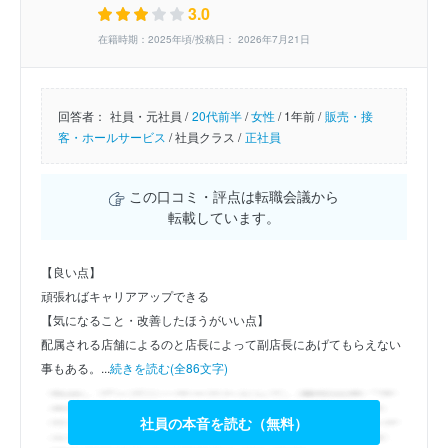
3.0
在籍時期：2025年頃/投稿日： 2026年7月21日
回答者：
社員・元社員 /
20代前半
/
女性
/
1年前 /
販売・接
客・ホールサービス
/
社員クラス /
正社員
この口コミ・評点は転職会議から
転載しています。
【良い点】
頑張ればキャリアアップできる
【気になること・改善したほうがいい点】
配属される店舗によるのと店長によって副店長にあげてもらえない
事もある。...
続きを読む(全86文字)
社員の本音を読む（無料）