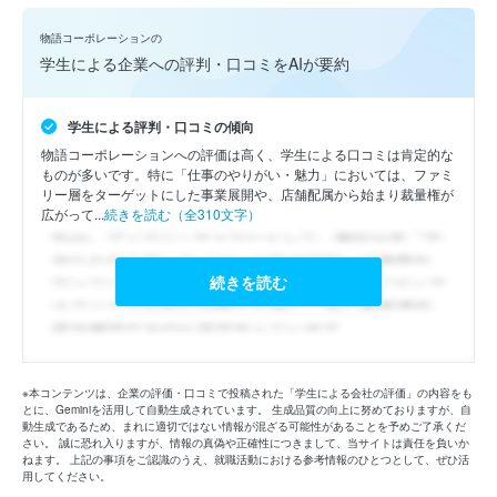
物語コーポレーションの
学生による企業への評判・口コミをAIが要約
学生による評判・口コミの傾向
物語コーポレーションへの評価は高く、学生による口コミは肯定的な
ものが多いです。特に「仕事のやりがい・魅力」においては、ファミ
リー層をターゲットにした事業展開や、店舗配属から始まり裁量権が
広がって...
続きを読む（全310文字）
続きを読む
※本コンテンツは、企業の評価・口コミで投稿された「学生による会社の評価」の内容をも
とに、Geminiを活用して自動生成されています。 生成品質の向上に努めておりますが、自
動生成であるため、まれに適切ではない情報が混ざる可能性があることを予めご了承くだ
さい。 誠に恐れ入りますが、情報の真偽や正確性につきまして、当サイトは責任を負いか
ねます。 上記の事項をご認識のうえ、就職活動における参考情報のひとつとして、ぜひ活
用してください。