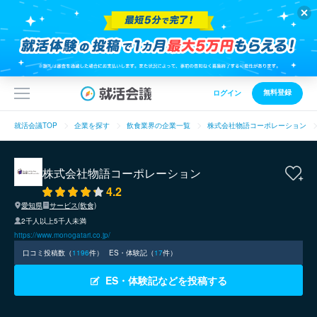
無料登録
ログイン
就活会議TOP
企業を探す
飲食業界の企業一覧
株式会社物語コーポレーション
株式会社物語コーポレーション
4.2
愛知県
サービス(飲食)
2千人以上5千人未満
https://www.monogatari.co.jp/
口コミ投稿数（
1196
件）
ES・体験記（
17
件）
ES・体験記などを投稿する