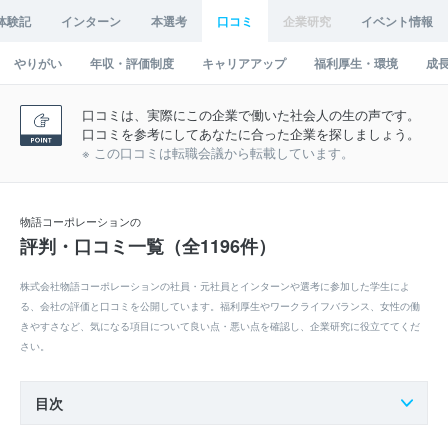
体験記
インターン
本選考
口コミ
企業研究
イベント情報
やりがい
年収・評価制度
キャリアアップ
福利厚生・環境
成
口コミは、実際にこの企業で働いた社会人の生の声です。
口コミを参考にしてあなたに合った企業を探しましょう。
※ この口コミは転職会議から転載しています。
物語コーポレーションの
評判・口コミ一覧（全1196件）
株式会社物語コーポレーションの社員・元社員とインターンや選考に参加した学生によ
る、会社の評価と口コミを公開しています。福利厚生やワークライフバランス、女性の働
きやすさなど、気になる項目について良い点・悪い点を確認し、企業研究に役立ててくだ
さい。
目次