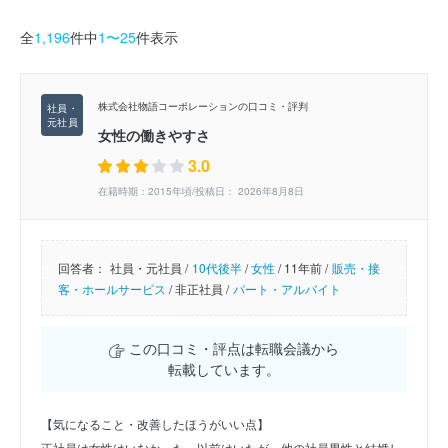
全
1,196
件中
1〜25
件表示
株式会社物語コーポレーションの口コミ・評判
女性の働きやすさ
3.0
在籍時期：2015年頃/投稿日： 2026年8月8日
回答者：
社員・元社員 /
10代後半
/
女性
/
11年前 /
販売・接
客・ホールサービス
/
非正社員 /
パート・アルバイト
この口コミ・評点は転職会議から
転載しています。
【気になること・改善したほうがいい点】
正社員は女性はいなかった。以前はいたが、他の社員男性と結婚し