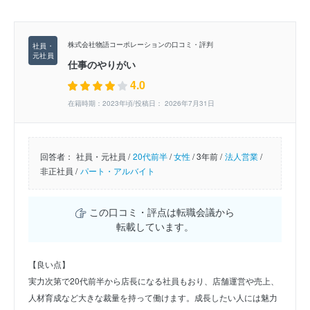
株式会社物語コーポレーションの口コミ・評判
仕事のやりがい
4.0
在籍時期：2023年頃/投稿日： 2026年7月31日
回答者：
社員・元社員 /
20代前半
/
女性
/
3年前 /
法人営業
/
非正社員 /
パート・アルバイト
この口コミ・評点は転職会議から
転載しています。
【良い点】
実力次第で20代前半から店長になる社員もおり、店舗運営や売上、
人材育成など大きな裁量を持って働けます。成長したい人には魅力