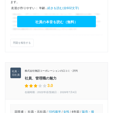
ます。  
 友達が作りやすい： 年齢...
続きを読む(全602文字)
社員の本音を読む（無料）
問題を報告する
株式会社物語コーポレーションの口コミ・評判
社員、管理職の魅力
3.0
在籍時期：2022年頃/投稿日： 2026年7月4日
回答者：
社員・元社員 /
10代後半
/
女性
/
4年前 /
販売・接