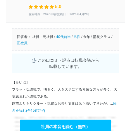
5.0
在籍時期：2026年頃/投稿日： 2026年4月28日
回答者：
社員・元社員 /
40代前半
/
男性
/
今年 /
部長クラス /
正社員
この口コミ・評点は転職会議から
転載しています。
【良い点】
フラットな環境で、明るく、人を大切にする素敵な方々が多く、大
変恵まれた環境である。
以前よりもリクルート気質なお祭り文化は落ち着いてきたが、...
続
きを読む(全158文字)
社員の本音を読む（無料）