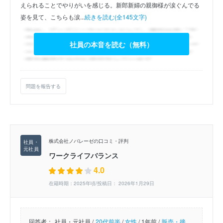
えられることでやりがいを感じる。新郎新婦の親御様が涙ぐんでる
姿を見て、こちらも涙...
続きを読む(全145文字)
社員の本音を読む（無料）
問題を報告する
株式会社ノバレーゼの口コミ・評判
ワークライフバランス
4.0
在籍時期：2025年頃/投稿日： 2026年1月29日
回答者：
社員・元社員 /
20代前半
/
女性
/
1年前 /
販売・接