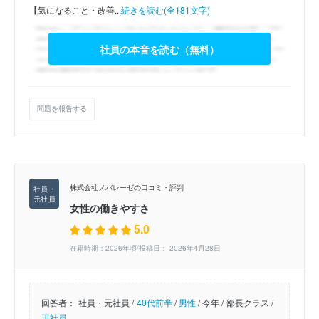
【気になること・改善...
続きを読む(全181文字)
社員の本音を読む（無料）
問題を報告する
株式会社ノバレーゼの口コミ・評判
女性の働きやすさ
5.0
在籍時期：2026年頃/投稿日： 2026年4月28日
回答者：
社員・元社員 /
40代前半
/
男性
/
今年 /
部長クラス /
正社員