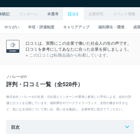
体験記
インターン
本選考
口コミ
企業研究
イベント情報
やりがい
年収・評価制度
キャリアアップ
福利厚生・環境
成
口コミは、実際にこの企業で働いた社会人の生の声です。
口コミを参考にしてあなたに合った企業を探しましょう。
※ この口コミは転職会議から転載しています。
ノバレーゼの
評判・口コミ一覧（全528件）
株式会社ノバレーゼの社員・元社員とインターンや選考に参加した学生による、会社の評
価と口コミを公開しています。福利厚生やワークライフバランス、女性の働きやすさな
ど、気になる項目について良い点・悪い点を確認し、企業研究に役立ててください。
目次