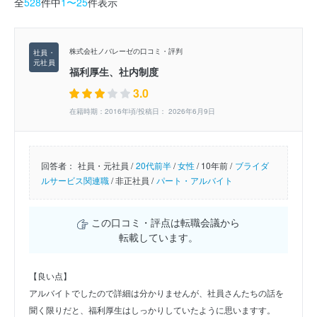
全
528
件中
1〜25
件表示
株式会社ノバレーゼの口コミ・評判
福利厚生、社内制度
3.0
在籍時期：2016年頃/投稿日： 2026年6月9日
回答者：
社員・元社員 /
20代前半
/
女性
/
10年前 /
ブライダ
ルサービス関連職
/
非正社員 /
パート・アルバイト
この口コミ・評点は転職会議から
転載しています。
【良い点】
アルバイトでしたので詳細は分かりませんが、社員さんたちの話を
聞く限りだと、福利厚生はしっかりしていたように思いますす。