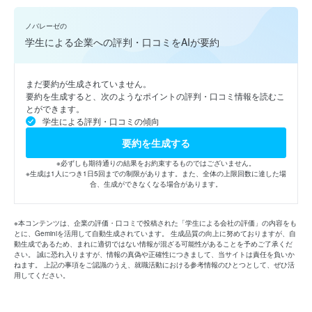
ノバレーゼの
学生による企業への評判・口コミをAIが要約
まだ要約が生成されていません。
要約を生成すると、次のようなポイントの評判・口コミ情報を読むこ
とができます。
学生による評判・口コミの傾向
要約を生成する
※必ずしも期待通りの結果をお約束するものではございません。
※生成は1人につき1日5回までの制限があります。また、全体の上限回数に達した場
合、生成ができなくなる場合があります。
※本コンテンツは、企業の評価・口コミで投稿された「学生による会社の評価」の内容をも
とに、Geminiを活用して自動生成されています。 生成品質の向上に努めておりますが、自
動生成であるため、まれに適切ではない情報が混ざる可能性があることを予めご了承くだ
さい。 誠に恐れ入りますが、情報の真偽や正確性につきまして、当サイトは責任を負いか
ねます。 上記の事項をご認識のうえ、就職活動における参考情報のひとつとして、ぜひ活
用してください。