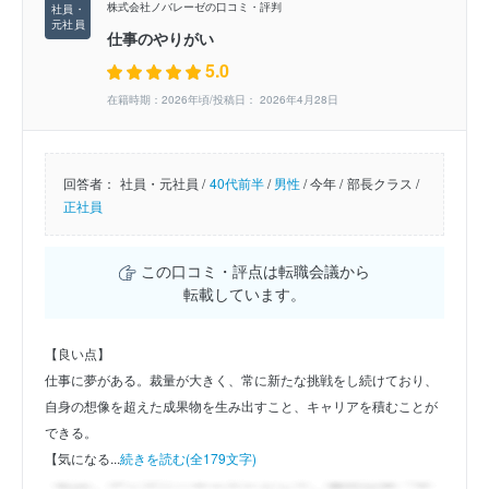
株式会社ノバレーゼの口コミ・評判
仕事のやりがい
5.0
在籍時期：2026年頃/投稿日： 2026年4月28日
回答者：
社員・元社員 /
40代前半
/
男性
/
今年 /
部長クラス /
正社員
この口コミ・評点は転職会議から
転載しています。
【良い点】
仕事に夢がある。裁量が大きく、常に新たな挑戦をし続けており、
自身の想像を超えた成果物を生み出すこと、キャリアを積むことが
できる。
【気になる...
続きを読む(全179文字)