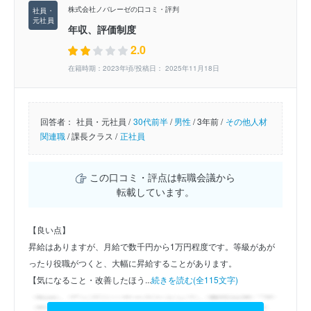
株式会社ノバレーゼの口コミ・評判
年収、評価制度
2.0
在籍時期：2023年頃/投稿日： 2025年11月18日
回答者：
社員・元社員 /
30代前半
/
男性
/
3年前 /
その他人材
関連職
/
課長クラス /
正社員
この口コミ・評点は転職会議から
転載しています。
【良い点】
昇給はありますが、月給で数千円から1万円程度です。等級があが
ったり役職がつくと、大幅に昇給することがあります。
【気になること・改善したほう...
続きを読む(全115文字)