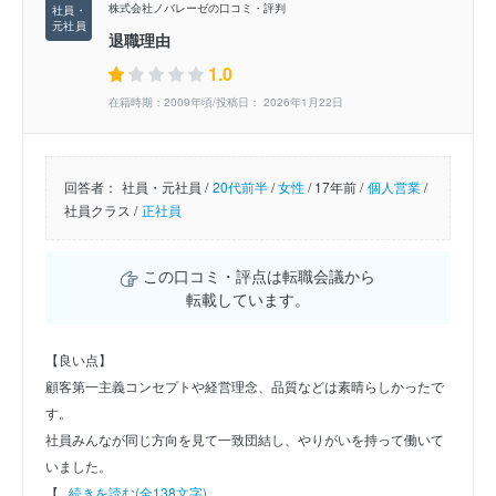
株式会社ノバレーゼの口コミ・評判
退職理由
1.0
在籍時期：2009年頃/投稿日： 2026年1月22日
回答者：
社員・元社員 /
20代前半
/
女性
/
17年前 /
個人営業
/
社員クラス /
正社員
この口コミ・評点は転職会議から
転載しています。
【良い点】
顧客第一主義コンセプトや経営理念、品質などは素晴らしかったで
す。
社員みんなが同じ方向を見て一致団結し、やりがいを持って働いて
いました。
【...
続きを読む(全138文字)