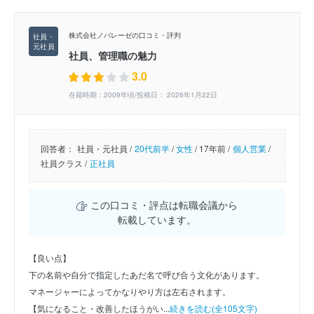
株式会社ノバレーゼの口コミ・評判
社員、管理職の魅力
3.0
在籍時期：2009年頃/投稿日： 2026年1月22日
回答者：
社員・元社員 /
20代前半
/
女性
/
17年前 /
個人営業
/
社員クラス /
正社員
この口コミ・評点は転職会議から
転載しています。
【良い点】
下の名前や自分で指定したあだ名で呼び合う文化があります。
マネージャーによってかなりやり方は左右されます。
【気になること・改善したほうがい...
続きを読む(全105文字)