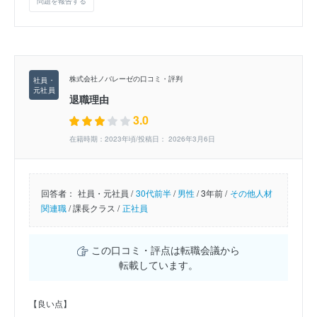
問題を報告する
株式会社ノバレーゼの口コミ・評判
退職理由
3.0
在籍時期：2023年頃/投稿日： 2026年3月6日
回答者：
社員・元社員 /
30代前半
/
男性
/
3年前 /
その他人材
関連職
/
課長クラス /
正社員
この口コミ・評点は転職会議から
転載しています。
【良い点】