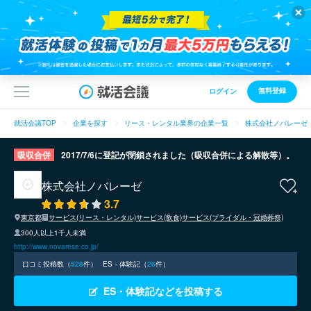
無料登録
ログイン
就活会議TOP
企業を探す
リース・レンタル業界の企業一覧
株式会社ノバレーゼ
吸収合併
2017/7/6に登記が閉鎖されました（吸収合併による解散等）。
株式会社ノバレーゼ
3.7
東京都
サービス(リース・レンタル)
サービス(飲食)
サービス(ブライダル・冠婚葬祭)
300人以上1千人未満
http://www.novarese.co.jp/
口コミ投稿数（
528
件）
ES・体験記（
26
件）
ES・体験記などを投稿する