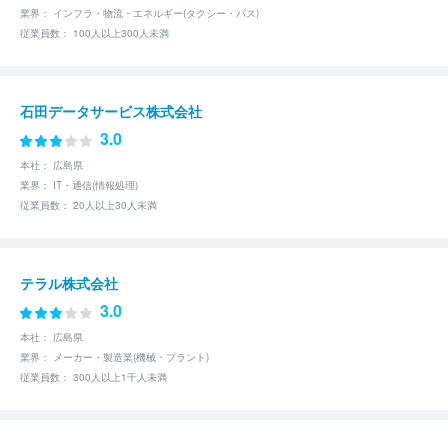
業界： インフラ・物流・エネルギー(タクシー・バス)
従業員数： 100人以上300人未満
石田データサービス株式会社
3.0
本社： 広島県
業界： IT・通信(情報処理)
従業員数： 20人以上30人未満
テラル株式会社
3.0
本社： 広島県
業界： メーカー・製造業(機械・プラント)
従業員数： 300人以上1千人未満