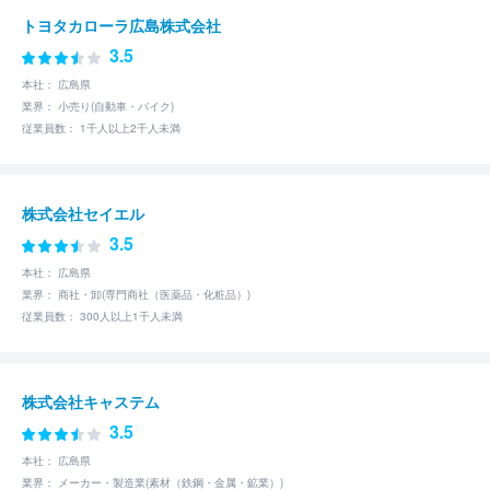
トヨタカローラ広島株式会社
3.5
本社： 広島県
業界： 小売り(自動車・バイク)
従業員数： 1千人以上2千人未満
株式会社セイエル
3.5
本社： 広島県
業界： 商社・卸(専門商社（医薬品・化粧品）)
従業員数： 300人以上1千人未満
株式会社キャステム
3.5
本社： 広島県
業界： メーカー・製造業(素材（鉄鋼・金属・鉱業）)