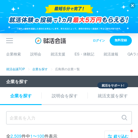
無料登録
ログイン
企業検索
説明会
就活支援
ES・体験記
就活速報
QAラ
就活会議TOP
企業を探す
広島県の企業一覧
企業を探す
就活をサポート!
企業を探す
説明会を探す
就活支援を探す
全
2,509
件中
1〜100
件表示
絞り込む