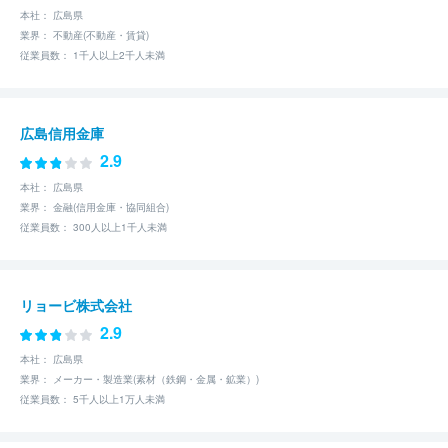
本社： 広島県
業界： 不動産(不動産・賃貸)
従業員数： 1千人以上2千人未満
広島信用金庫
2.9
本社： 広島県
業界： 金融(信用金庫・協同組合)
従業員数： 300人以上1千人未満
リョービ株式会社
2.9
本社： 広島県
業界： メーカー・製造業(素材（鉄鋼・金属・鉱業）)
従業員数： 5千人以上1万人未満