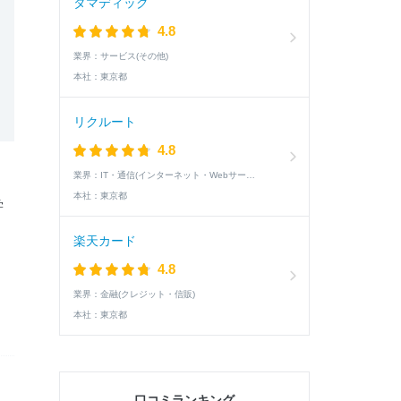
タマディック
4.8
業界：
サービス(その他)
本社：
東京都
リクルート
4.8
業界：
IT・通信(インターネット・Webサービス)
、
本社：
東京都
学
楽天カード
4.8
業界：
金融(クレジット・信販)
本社：
東京都
口コミランキング