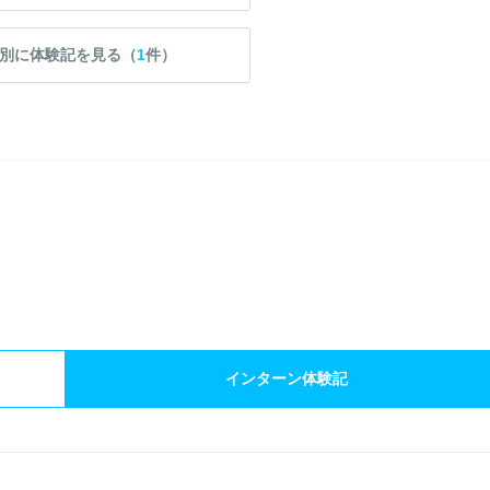
別に体験記を見る（
1
件）
）
インターン体験記