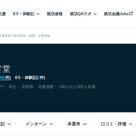
支援
ES・体験記
就活速報
就活QAラボ
就活会議Jobs
Ｈ東雲堂の新卒採用・就職・企業情報
雲堂
342
件)
ES・体験記(
2
件)
ア)
本社：
広島県
従業員数： 100人以上300人未満
験記
インターン
本選考
口コミ・評価