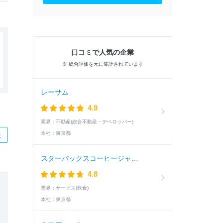
口コミで人気の企業
※ 総合評価を元に集計されています
レーサム
4.9
業界：
不動産(総合不動産・デベロッパー)
本社：
東京都
た
スターバックスコーヒージャパン
4.8
業界：
サービス(飲食)
本社：
東京都