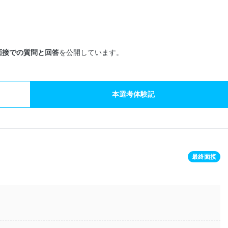
面接での質問と回答
を公開しています。
本選考体験記
最終面接