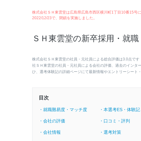
株式会社ＳＨ東雲堂は広島県広島市西区横川町1丁目10番15号にか
2022/12/23で、閉鎖を実施しました。
ＳＨ東雲堂の新卒採用・就職
株式会社ＳＨ東雲堂の社員・元社員による総合評価は3.0点です
社ＳＨ東雲堂の社員・元社員による会社の評価、過去のインタ
ひ、選考体験記の詳細ページにて最新情報やエントリーシート
目次
・就職難易度・マッチ度
・本選考ES・体験記
・会社の評価
・口コミ・評判
・会社情報
・選考対策